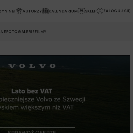
ZALOGUJ SIĘ
YN NBI
AUTORZY
KALENDARIUM
SKLEP
LNE
FOTOGALERIE
FILMY