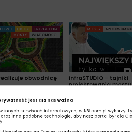
ICTWO
DROGI
ENERGETYKA
MOSTY
ARCHIWUM NB
MOSTY
WIADOMOŚCI
realizuje obwodnicę
infraSTUDIO – tajniki
projektowania mostu
Randselva
prywatność jest dla nas ważna
 w innych serwisach internetowych, w NBI.com.pl wykorzysty
 oraz inne podobne technologie, aby nasz portal był dla Cie
y.
liki instalowane na Twoim urządzeniu, które pomagają nam