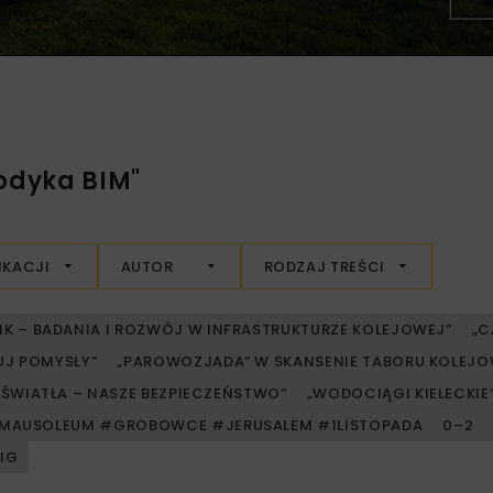
odyka BIM"
IKACJI
AUTOR
RODZAJ TREŚCI
RIK – BADANIA I ROZWÓJ W INFRASTRUKTURZE KOLEJOWEJ”
„C
UJ POMYSŁY”
„PAROWOZJADA” W SKANSENIE TABORU KOLE
ŚWIATŁA – NASZE BEZPIECZEŃSTWO”
„WODOCIĄGI KIELECKIE” 
MAUSOLEUM #GROBOWCE #JERUSALEM #1LISTOPADA
0–2
PIG