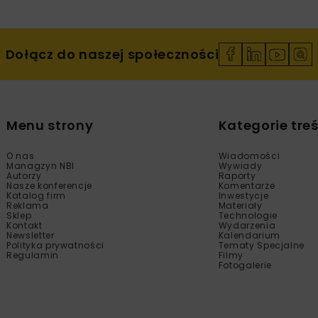
Dołącz do naszej społeczności
Menu strony
Kategorie treś
O nas
Wiadomości
Managzyn NBI
Wywiady
Autorzy
Raporty
Nasze konferencje
Komentarze
Katalog firm
Inwestycje
Reklama
Materiały
Sklep
Technologie
Kontakt
Wydarzenia
Newsletter
Kalendarium
Polityka prywatności
Tematy Specjalne
Regulamin
Filmy
Fotogalerie