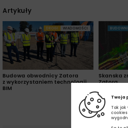
Artykuły
DROGI
WIADOMOŚCI
BUDOWN
Budowa obwodnicy Zatora
Skanska z
z wykorzystaniem technologii
Zatora
BIM
Twoja 
Tak jak
cookies
wygodn
Są to p