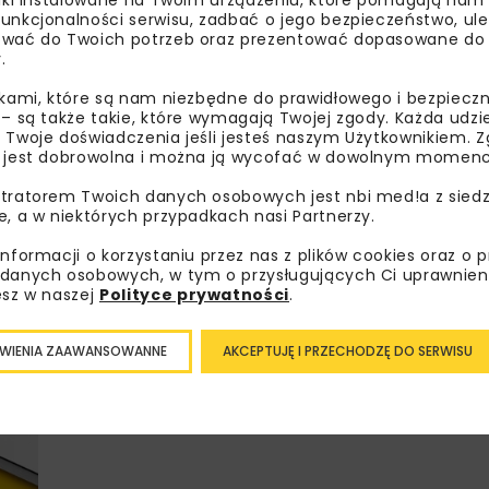
unkcjonalności serwisu, zadbać o jego bezpieczeństwo, ul
wać do Twoich potrzeb oraz prezentować dopasowane do Ci
.
Lubisz wiedzieć więcej?
ikami, które są nam niezbędne do prawidłowego i bezpieczn
 – są także takie, które wymagają Twojej zgody. Każda udz
Zapisz się do newslettera aby otrzymywa
 Twoje doświadczenia jeśli jesteś naszym Użytkownikiem. Zg
 jest dobrowolna i można ją wycofać w dowolnym momenc
branżowe, zaproszenia na wydarzenia, at
akcje specjalne.
tratorem Twoich danych osobowych jest nbi med!a z siedz
e, a w niektórych przypadkach nasi Partnerzy.
informacji o korzystaniu przez nas z plików cookies oraz o 
danych osobowych, w tym o przysługujących Ci uprawnien
Zapoznałam/em się z
Polityką Prywatności
i
Re
esz w naszej
Polityce prywatności
.
otrzymywanie na podany przeze mnie adres e-mai
newslettera.
WIENIA ZAAWANSOWANNE
AKCEPTUJĘ I PRZECHODZĘ DO SERWISU