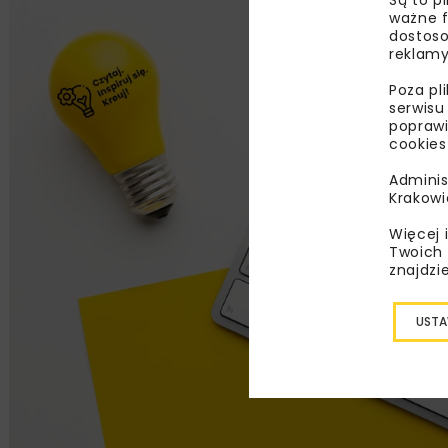
ważne f
dostoso
reklamy
Poza pl
serwisu
poprawi
cookies
Adminis
Krakowi
Więcej 
Twoich 
znajdzi
USTA