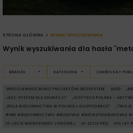
STRONA GŁÓWNA
WYNIKI WYSZUKIWANIA
Wynik wyszukiwania dla hasła "met
BRANŻA
KATEGORIA
ZAKRES DAT PUBL
WROCŁAWSKIE BIURO PROJEKTÓW DROSYSTEM
.MDD
„B
„GAZ-SYSTEM DLA EDUKACJI”
„GOVTECH POLSKA – AKTYW
„ROLA BUDOWNICTWA W POLSKIEJ GOSPODARCE”
„TWOJE 
#NBI #BUDOWNICTWO #BUDOWLE #NIEWZYKŁEBUDOWLE #
10-LECIE MIKROSONDY JONOWEJ
10-LECIE PKD
100 LAT 