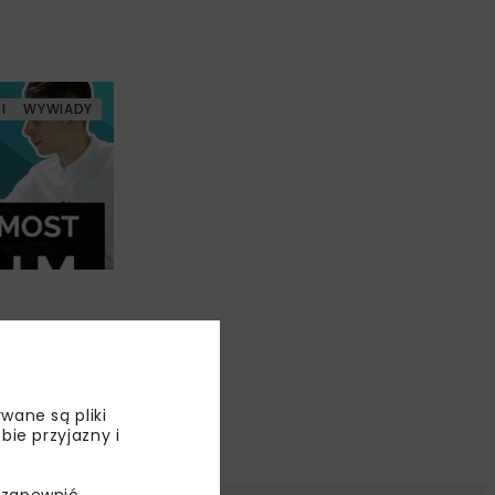
I
WYWIADY
wane są pliki
bie przyjazny i
 zapewnić