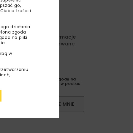
epszać go,
ebie treści i
ego działania
ielona zgoda
ć od nas najlepsze informacje
oda na pliki
ie.
rakcyjne oferty i dedykowane
ibą w
przetwarzaniu
iach,
gulaminem
oraz wyrażam zgodę na
l korespondencji handlowej w postaci
ZAPISZ MNIE