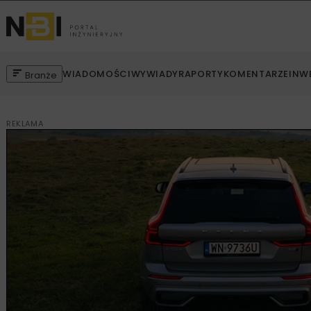
WIADOMOŚCI
WYWIADY
RAPORTY
KOMENTARZE
INW
Branże
REKLAMA