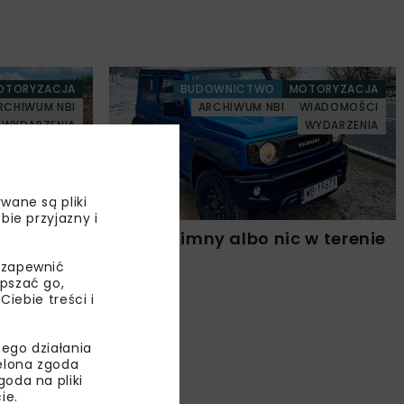
OTORYZACJA
BUDOWNICTWO
MOTORYZACJA
RCHIWUM NBI
ARCHIWUM NBI
WIADOMOŚCI
WYDARZENIA
WYDARZENIA
wane są pliki
bie przyjazny i
Suzuki Jimny albo nic w terenie
 zapewnić
epszać go,
ebie treści i
ego działania
ielona zgoda
oda na pliki
ie.