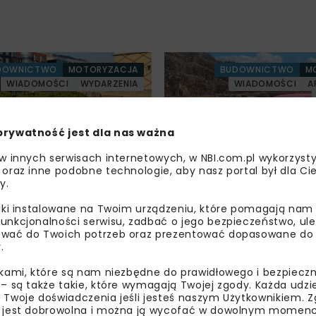
DOWNICTWO
MOTORYZACJA
BUDOWNICTWO
M
WIADOMOŚCI
WYDARZENIA
WIADOMOŚCI
A
prywatność jest dla nas ważna
 w innych serwisach internetowych, w NBI.com.pl wykorzysty
 oraz inne podobne technologie, aby nasz portal był dla Cie
y.
Ford Ranger Raptor
liki instalowane na Twoim urządzeniu, które pomagają nam
unkcjonalności serwisu, zadbać o jego bezpieczeństwo, ul
wać do Twoich potrzeb oraz prezentować dopasowane do Ci
Załaduj więcej...
.
ikami, które są nam niezbędne do prawidłowego i bezpieczn
 – są także takie, które wymagają Twojej zgody. Każda udz
 Twoje doświadczenia jeśli jesteś naszym Użytkownikiem. Zg
 jest dobrowolna i można ją wycofać w dowolnym momenc