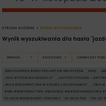
STRONA GŁÓWNA
WYNIKI WYSZUKIWANIA
Wynik wyszukiwania dla hasła "jaz
BRANŻA
KATEGORIA
ZAKRES DAT PUBL
WROCŁAWSKIE BIURO PROJEKTÓW DROSYSTEM
.MDD
„B
„GAZ-SYSTEM DLA EDUKACJI”
„GOVTECH POLSKA – AKTYW
„ROLA BUDOWNICTWA W POLSKIEJ GOSPODARCE”
„TWOJE 
#NBI #BUDOWNICTWO #BUDOWLE #NIEWZYKŁEBUDOWLE #
10-LECIE MIKROSONDY JONOWEJ
10-LECIE PKD
100 LAT 