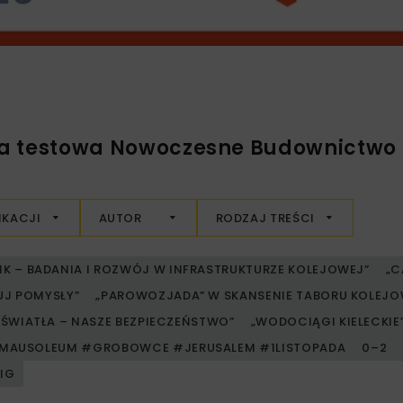
da testowa Nowoczesne Budownictwo I
IKACJI
AUTOR
RODZAJ TREŚCI
RIK – BADANIA I ROZWÓJ W INFRASTRUKTURZE KOLEJOWEJ”
„C
UJ POMYSŁY”
„PAROWOZJADA” W SKANSENIE TABORU KOLE
ŚWIATŁA – NASZE BEZPIECZEŃSTWO”
„WODOCIĄGI KIELECKIE” 
MAUSOLEUM #GROBOWCE #JERUSALEM #1LISTOPADA
0–2
PIG