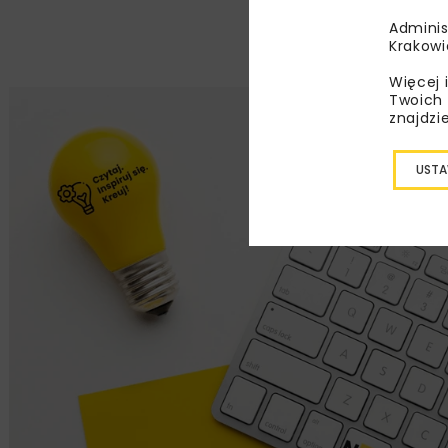
Adminis
Krakowi
Więcej 
Twoich 
znajdzi
USTA