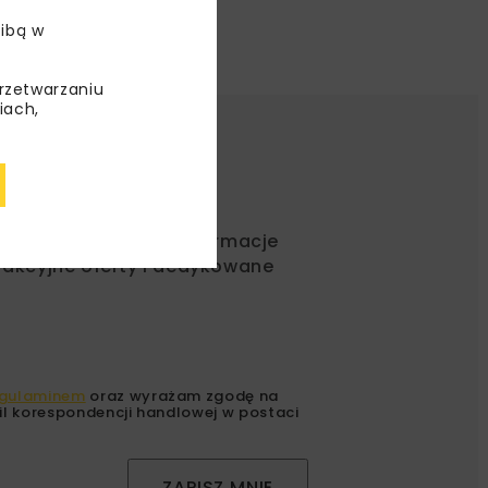
ibą w
przetwarzaniu
iach,
ć od nas najlepsze informacje
rakcyjne oferty i dedykowane
gulaminem
oraz wyrażam zgodę na
l korespondencji handlowej w postaci
ZAPISZ MNIE