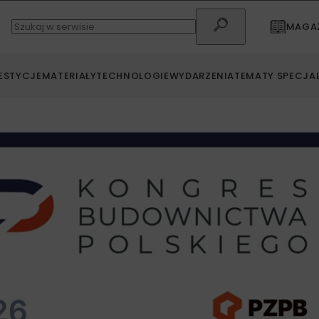
MAGAZ
ESTYCJE
MATERIAŁY
TECHNOLOGIE
WYDARZENIA
TEMATY SPECJA