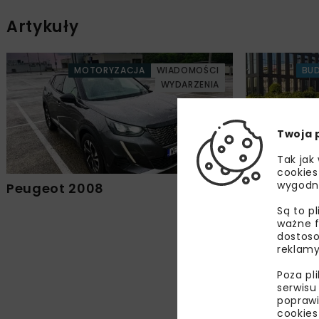
Artykuły
MOTORYZACJA
WIADOMOŚCI
BU
WYDARZENIA
Twoja 
Tak jak
cookies
wygodn
Peugeot 2008
Volvo V60
Są to p
ważne f
dostoso
reklamy
Poza pl
serwisu
poprawi
cookies