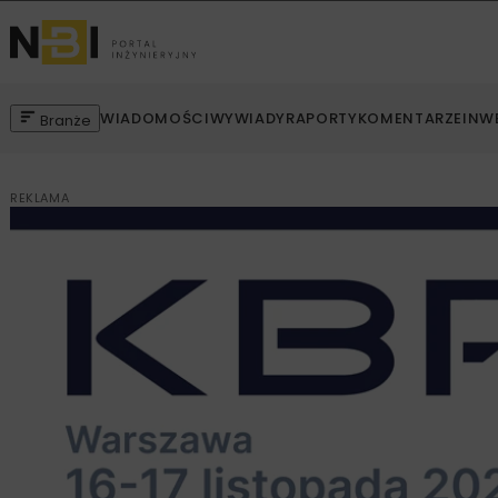
WIADOMOŚCI
WYWIADY
RAPORTY
KOMENTARZE
INW
Branże
REKLAMA