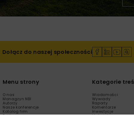
Dołącz do naszej społeczności
Menu strony
Kategorie treś
O nas
Wiadomości
Managzyn NBI
Wywiady
Autorzy
Raporty
Nasze konferencje
Komentarze
Katalog firm
Inwestycje
Reklama
Materiały
Sklep
Technologie
Kontakt
Wydarzenia
Newsletter
Kalendarium
Polityka prywatności
Tematy Specjalne