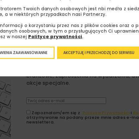
tratorem Twoich danych osobowych jest nbi med!a z siedz
e, a w niektórych przypadkach nasi Partnerzy.
informacji o korzystaniu przez nas z plików cookies oraz o 
danych osobowych, w tym o przysługujących Ci uprawnien
esz w naszej
Polityce prywatności
.
Lubisz wiedzieć więcej?
WIENIA ZAAWANSOWANNE
AKCEPTUJĘ I PRZECHODZĘ DO SERWISU
Zapisz się do newslettera aby otrzymywa
branżowe, zaproszenia na wydarzenia, at
akcje specjalne.
Zapoznałam/em się z
Polityką Prywatności
i
Re
otrzymywanie na podany przeze mnie adres e-mai
newslettera.