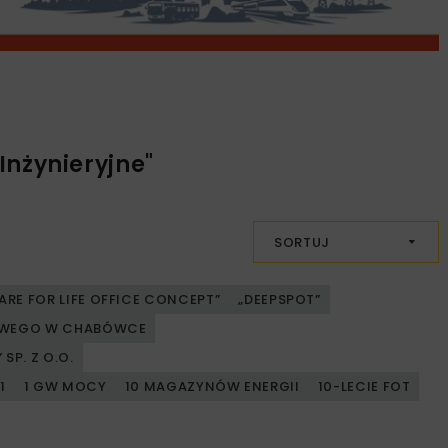
nżynieryjne"
SORTUJ
ARE FOR LIFE OFFICE CONCEPT”
„DEEPSPOT”
JOWEGO W CHABÓWCE
SP. Z O.O.
1
1 GW MOCY
10 MAGAZYNÓW ENERGII
10-LECIE FOT