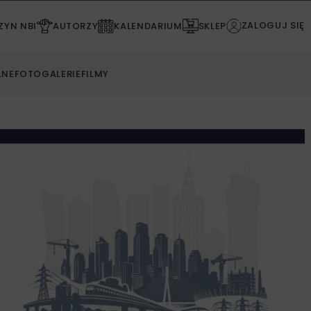
ZALOGUJ SIĘ
YN NBI
AUTORZY
KALENDARIUM
SKLEP
LNE
FOTOGALERIE
FILMY