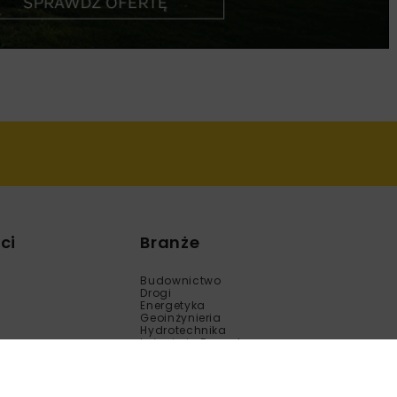
ci
Branże
Budownictwo
Drogi
Energetyka
Geoinżynieria
Hydrotechnika
Inżynieria Bezwykopowa
Kolej
Mosty
Tunele
Wod-Kan