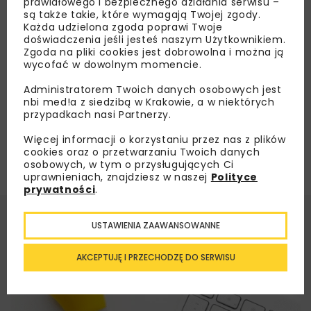
prawidłowego i bezpiecznego działania serwisu –
i dynamicznych
są także takie, które wymagają Twojej zgody.
Każda udzielona zgoda poprawi Twoje
doświadczenia jeśli jesteś naszym Użytkownikiem.
Zgoda na pliki cookies jest dobrowolna i można ją
Załaduj więcej...
wycofać w dowolnym momencie.
Administratorem Twoich danych osobowych jest
nbi med!a z siedzibą w Krakowie, a w niektórych
przypadkach nasi Partnerzy.
Więcej informacji o korzystaniu przez nas z plików
cookies oraz o przetwarzaniu Twoich danych
osobowych, w tym o przysługujących Ci
uprawnieniach, znajdziesz w naszej
Polityce
prywatności
.
USTAWIENIA ZAAWANSOWANNE
AKCEPTUJĘ I PRZECHODZĘ DO SERWISU