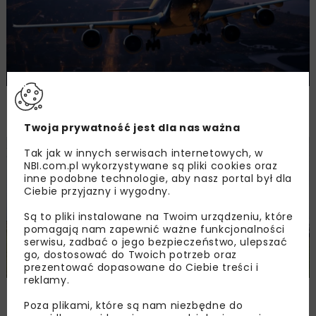
Orlen stawia na produkcję syntetycznych
paliw lotniczych i zeroemisyjny wodór
Twoja prywatność jest dla nas ważna
Tak jak w innych serwisach internetowych, w
KOLEJ
WIADOMOŚCI
NBI.com.pl wykorzystywane są pliki cookies oraz
inne podobne technologie, aby nasz portal był dla
Ciebie przyjazny i wygodny.
Są to pliki instalowane na Twoim urządzeniu, które
pomagają nam zapewnić ważne funkcjonalności
serwisu, zadbać o jego bezpieczeństwo, ulepszać
go, dostosować do Twoich potrzeb oraz
prezentować dopasowane do Ciebie treści i
reklamy.
PLK: Zakończono projekty służące
Poza plikami, które są nam niezbędne do
ograniczeniu uciążliwości akustycznych