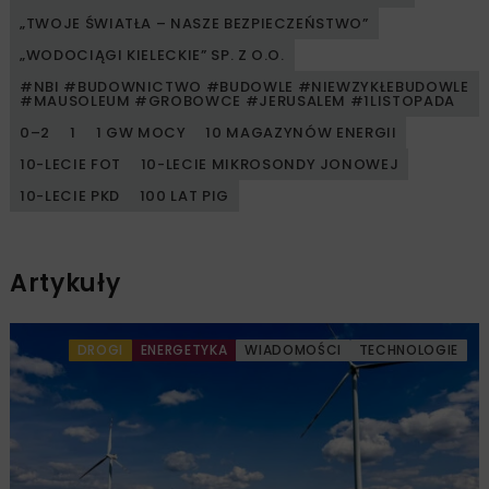
„TWOJE ŚWIATŁA – NASZE BEZPIECZEŃSTWO”
„WODOCIĄGI KIELECKIE” SP. Z O.O.
#NBI #BUDOWNICTWO #BUDOWLE #NIEWZYKŁEBUDOWLE
#MAUSOLEUM #GROBOWCE #JERUSALEM #1LISTOPADA
0–2
1
1 GW MOCY
10 MAGAZYNÓW ENERGII
10-LECIE FOT
10-LECIE MIKROSONDY JONOWEJ
10-LECIE PKD
100 LAT PIG
Artykuły
DROGI
ENERGETYKA
WIADOMOŚCI
TECHNOLOGIE