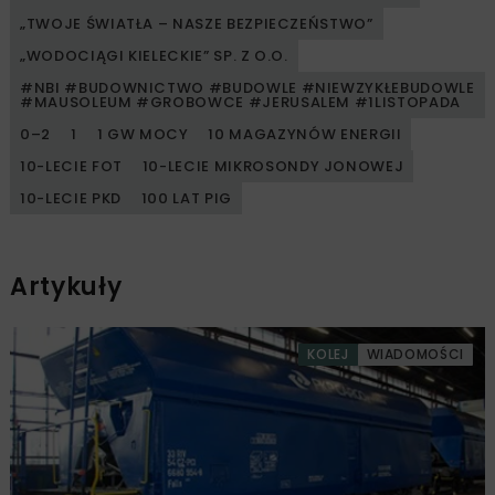
„TWOJE ŚWIATŁA – NASZE BEZPIECZEŃSTWO”
„WODOCIĄGI KIELECKIE” SP. Z O.O.
#NBI #BUDOWNICTWO #BUDOWLE #NIEWZYKŁEBUDOWLE
#MAUSOLEUM #GROBOWCE #JERUSALEM #1LISTOPADA
0–2
1
1 GW MOCY
10 MAGAZYNÓW ENERGII
10-LECIE FOT
10-LECIE MIKROSONDY JONOWEJ
10-LECIE PKD
100 LAT PIG
Artykuły
KOLEJ
WIADOMOŚCI