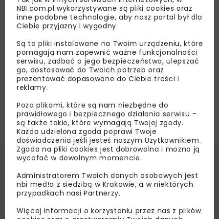
NBI.com.pl wykorzystywane są pliki cookies oraz
inne podobne technologie, aby nasz portal był dla
Ciebie przyjazny i wygodny.
Są to pliki instalowane na Twoim urządzeniu, które
pomagają nam zapewnić ważne funkcjonalności
serwisu, zadbać o jego bezpieczeństwo, ulepszać
Grupa PKP CARGO przejmuje firmę Primol-
go, dostosować do Twoich potrzeb oraz
prezentować dopasowane do Ciebie treści i
Rail
reklamy.
Poza plikami, które są nam niezbędne do
prawidłowego i bezpiecznego działania serwisu –
są także takie, które wymagają Twojej zgody.
Każda udzielona zgoda poprawi Twoje
doświadczenia jeśli jesteś naszym Użytkownikiem.
Zgoda na pliki cookies jest dobrowolna i można ją
wycofać w dowolnym momencie.
Administratorem Twoich danych osobowych jest
nbi med!a z siedzibą w Krakowie, a w niektórych
przypadkach nasi Partnerzy.
Więcej informacji o korzystaniu przez nas z plików