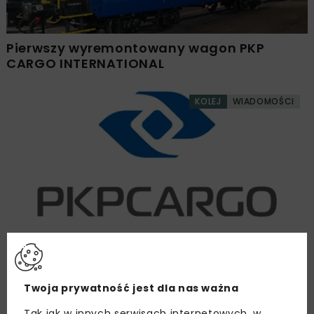
Pierwszy wyremontowany wagon PKP
CARGO INTERNATIONAL
KOLEJ
WIADOMOŚCI
Kierunek ekspansji PKP CARGO – Trójmorze
KOLEJ
WIADOMOŚCI
Twoja prywatność jest dla nas ważna
Tak jak w innych serwisach internetowych, w