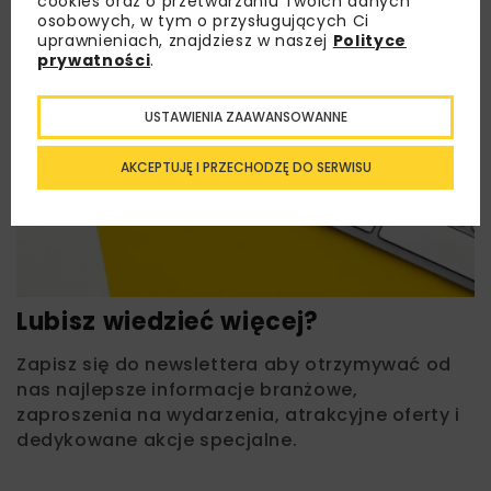
cookies oraz o przetwarzaniu Twoich danych
osobowych, w tym o przysługujących Ci
uprawnieniach, znajdziesz w naszej
Polityce
prywatności
.
USTAWIENIA ZAAWANSOWANNE
AKCEPTUJĘ I PRZECHODZĘ DO SERWISU
Lubisz wiedzieć więcej?
Zapisz się do newslettera aby otrzymywać od
nas najlepsze informacje branżowe,
zaproszenia na wydarzenia, atrakcyjne oferty i
dedykowane akcje specjalne.