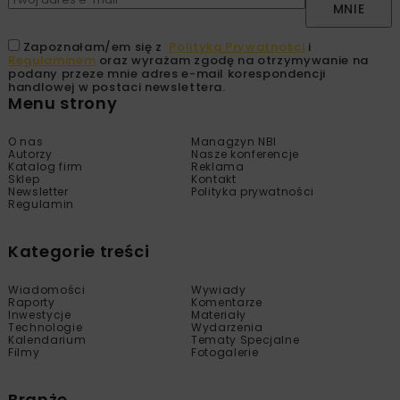
MNIE
Zapoznałam/em się z
Polityką Prywatności
i
Regulaminem
oraz wyrażam zgodę na otrzymywanie na
podany przeze mnie adres e-mail korespondencji
handlowej w postaci newslettera.
Menu strony
O nas
Managzyn NBI
Autorzy
Nasze konferencje
Katalog firm
Reklama
Sklep
Kontakt
Newsletter
Polityka prywatności
Regulamin
Kategorie treści
Wiadomości
Wywiady
Raporty
Komentarze
Inwestycje
Materiały
Technologie
Wydarzenia
Kalendarium
Tematy Specjalne
Filmy
Fotogalerie
Branże