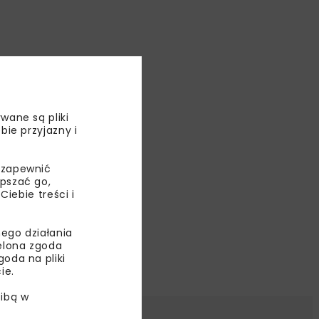
wane są pliki
bie przyjazny i
 zapewnić
epszać go,
ebie treści i
ego działania
ielona zgoda
oda na pliki
ie.
ibą w