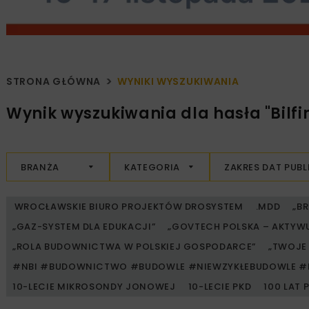
STRONA GŁÓWNA
WYNIKI WYSZUKIWANIA
Wynik wyszukiwania dla hasła "Bilfi
BRANŻA
KATEGORIA
ZAKRES DAT PUBL
WROCŁAWSKIE BIURO PROJEKTÓW DROSYSTEM
.MDD
„B
„GAZ-SYSTEM DLA EDUKACJI”
„GOVTECH POLSKA – AKTYW
„ROLA BUDOWNICTWA W POLSKIEJ GOSPODARCE”
„TWOJE 
#NBI #BUDOWNICTWO #BUDOWLE #NIEWZYKŁEBUDOWLE #
10-LECIE MIKROSONDY JONOWEJ
10-LECIE PKD
100 LAT 