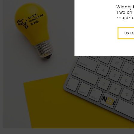
Więcej 
Twoich 
znajdzi
USTA