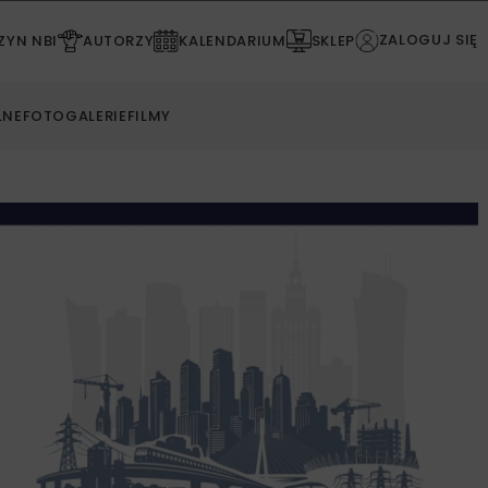
ZALOGUJ SIĘ
YN NBI
AUTORZY
KALENDARIUM
SKLEP
LNE
FOTOGALERIE
FILMY