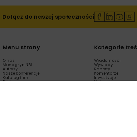
Dołącz do naszej społeczności
Menu strony
Kategorie treś
O nas
Wiadomości
Managzyn NBI
Wywiady
Autorzy
Raporty
Nasze konferencje
Komentarze
Katalog firm
Inwestycje
Reklama
Materiały
Sklep
Technologie
Kontakt
Wydarzenia
Newsletter
Kalendarium
Polityka prywatności
Tematy Specjalne
Regulamin
Filmy
Fotogalerie