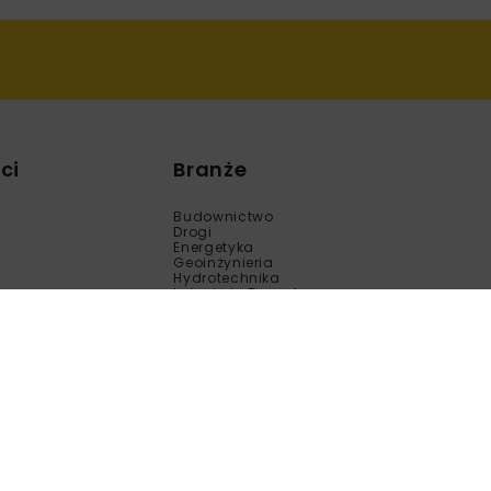
ci
Branże
Budownictwo
Drogi
Energetyka
Geoinżynieria
Hydrotechnika
Inżynieria Bezwykopowa
Kolej
Mosty
Tunele
Wod-Kan
Motoryzacja