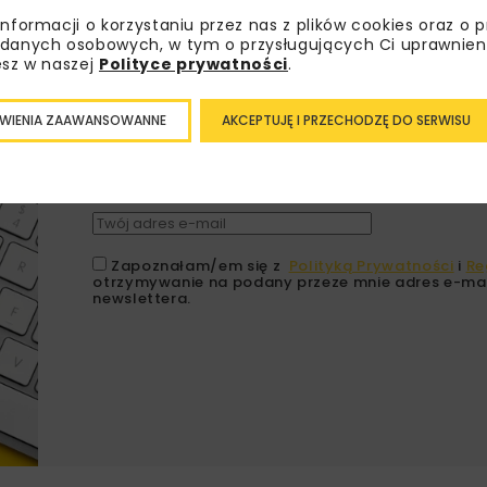
informacji o korzystaniu przez nas z plików cookies oraz o 
danych osobowych, w tym o przysługujących Ci uprawnien
Lubisz wiedzieć więcej?
esz w naszej
Polityce prywatności
.
Zapisz się do newslettera aby otrzymywa
WIENIA ZAAWANSOWANNE
AKCEPTUJĘ I PRZECHODZĘ DO SERWISU
branżowe, zaproszenia na wydarzenia, at
akcje specjalne.
Zapoznałam/em się z
Polityką Prywatności
i
Re
otrzymywanie na podany przeze mnie adres e-mai
newslettera.