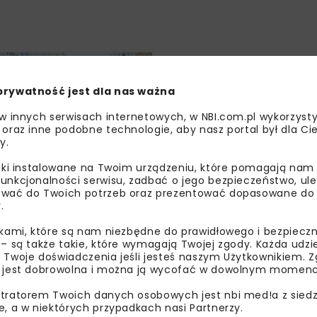
ARCHIWUM NBI
INWESTYCJE
prywatność jest dla nas ważna
 w innych serwisach internetowych, w NBI.com.pl wykorzysty
 oraz inne podobne technologie, aby nasz portal był dla Cie
y.
liki instalowane na Twoim urządzeniu, które pomagają nam
unkcjonalności serwisu, zadbać o jego bezpieczeństwo, ul
Berger wybuduje most
wać do Twoich potrzeb oraz prezentować dopasowane do Ci
.
ikami, które są nam niezbędne do prawidłowego i bezpieczn
 – są także takie, które wymagają Twojej zgody. Każda udz
 Twoje doświadczenia jeśli jesteś naszym Użytkownikiem. Zg
 jest dobrowolna i można ją wycofać w dowolnym momenc
tratorem Twoich danych osobowych jest nbi med!a z siedz
e, a w niektórych przypadkach nasi Partnerzy.