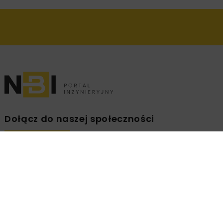
Dołącz do naszej społeczności
Zapisz się na branżowy newsletter!
ZAPISZ
MNIE