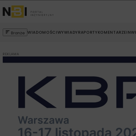
WIADOMOŚCI
WYWIADY
RAPORTY
KOMENTARZE
INW
Branże
REKLAMA