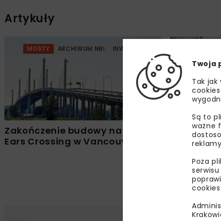
Artykuły
MOSTY
ARCHIWUM NBI
INWESTYCJE
MOSTY
Twoja 
Tak jak
cookies
wygodn
Są to p
ważne f
Zakończenie budowy na Golden
Bilfinger 
dostoso
Ears Crossing w Vancouver
na Odrze
reklamy
Poza pl
serwisu
poprawi
cookies
Adminis
Krakowi