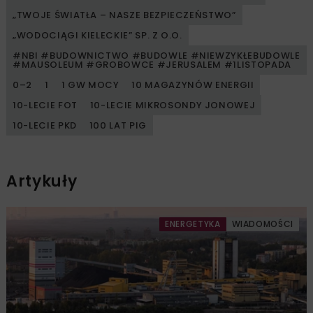
„TWOJE ŚWIATŁA – NASZE BEZPIECZEŃSTWO”
„WODOCIĄGI KIELECKIE” SP. Z O.O.
#NBI #BUDOWNICTWO #BUDOWLE #NIEWZYKŁEBUDOWLE
#MAUSOLEUM #GROBOWCE #JERUSALEM #1LISTOPADA
0–2
1
1 GW MOCY
10 MAGAZYNÓW ENERGII
10-LECIE FOT
10-LECIE MIKROSONDY JONOWEJ
10-LECIE PKD
100 LAT PIG
Artykuły
ENERGETYKA
WIADOMOŚCI