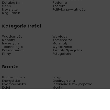
Katalog firm
Reklama
Sklep
Kontakt
Newsletter
Polityka prywatności
Regulamin
Kategorie treści
Wiadomości
Wywiady
Raporty
Komentarze
Inwestycje
Materiały
Technologie
Wydarzenia
Kalendarium
Tematy Specjalne
Filmy
Fotogalerie
Branże
Budownictwo
Drogi
Energetyka
Geoinżynieria
Hydrotechnika
Inżynieria Bezwykopowa
Kolej
Mosty
Tunele
Wod-Kan
Motoryzacja
Copyright © nbi med!a 2005 - 2024 Wszelkie prawa