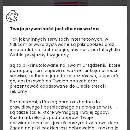
Twoja prywatność jest dla nas ważna
Tak jak w innych serwisach internetowych, w
NBI.com.pl wykorzystywane są pliki cookies oraz
Nowoczesna maszyna i nowa ściana w ZG
inne podobne technologie, aby nasz portal był dla
Janina
Ciebie przyjazny i wygodny.
Są to pliki instalowane na Twoim urządzeniu, które
ENERGETYKA
WIADOMOŚCI
pomagają nam zapewnić ważne funkcjonalności
serwisu, zadbać o jego bezpieczeństwo, ulepszać
go, dostosować do Twoich potrzeb oraz
prezentować dopasowane do Ciebie treści i
reklamy.
Poza plikami, które są nam niezbędne do
prawidłowego i bezpiecznego działania serwisu –
są także takie, które wymagają Twojej zgody.
Każda udzielona zgoda poprawi Twoje
doświadczenia jeśli jesteś naszym Użytkownikiem.
Trwają prace w ZG Janina
Zgoda na pliki cookies jest dobrowolna i można ją