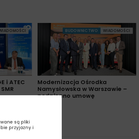
WIADOMOŚCI
BUDOWNICTWO
WIADOMOŚCI
E i ATEC
Modernizacja Ośrodka
ę SMR
Namysłowska w Warszawie –
podpisano umowę
wane są pliki
bie przyjazny i