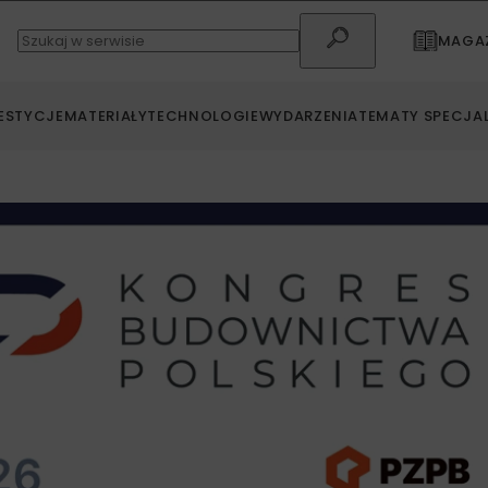
MAGAZ
ESTYCJE
MATERIAŁY
TECHNOLOGIE
WYDARZENIA
TEMATY SPECJA