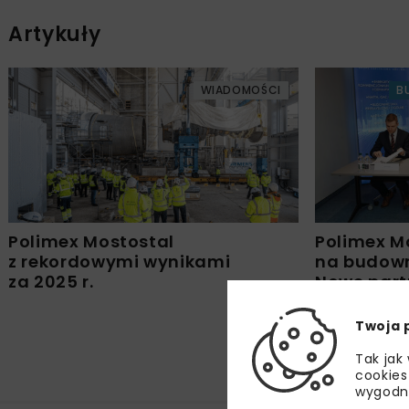
Artykuły
WIADOMOŚCI
B
Polimex Mostostal
Polimex M
z rekordowymi wynikami
na budown
za 2025 r.
Nowe part
Twoja 
Tak jak
cookies
wygodn