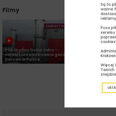
Są to p
Filmy
ważne f
dostoso
reklamy
ENERGETYKA
FILMY
Poza pl
serwisu
poprawi
cookies
PGE Gryfino Dolna Odra –
Adminis
największa elektrownia gazowo-
Krakowi
parowa w Polsce
Więcej 
Twoich 
znajdzi
USTA