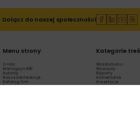
Dołącz do naszej społeczności
Menu strony
Kategorie treś
O nas
Wiadomości
Managzyn NBI
Wywiady
Autorzy
Raporty
Nasze konferencje
Komentarze
Katalog firm
Inwestycje
Reklama
Materiały
Sklep
Technologie
Kontakt
Wydarzenia
Newsletter
Kalendarium
Polityka prywatności
Tematy Specjalne
Regulamin
Filmy
Fotogalerie