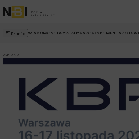
WIADOMOŚCI
WYWIADY
RAPORTY
KOMENTARZE
INW
Branże
REKLAMA