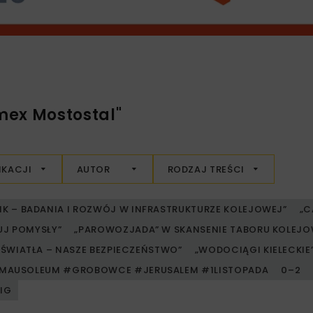
mex Mostostal"
IKACJI
AUTOR
RODZAJ TREŚCI
RIK – BADANIA I ROZWÓJ W INFRASTRUKTURZE KOLEJOWEJ”
„C
UJ POMYSŁY”
„PAROWOZJADA” W SKANSENIE TABORU KOLE
ŚWIATŁA – NASZE BEZPIECZEŃSTWO”
„WODOCIĄGI KIELECKIE” 
MAUSOLEUM #GROBOWCE #JERUSALEM #1LISTOPADA
0–2
PIG