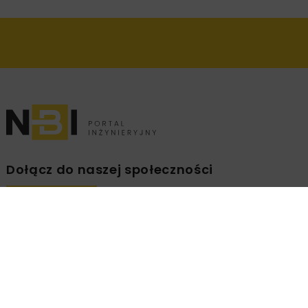
Dołącz do naszej społeczności
Zapisz się na branżowy newsletter!
ZAPISZ
MNIE