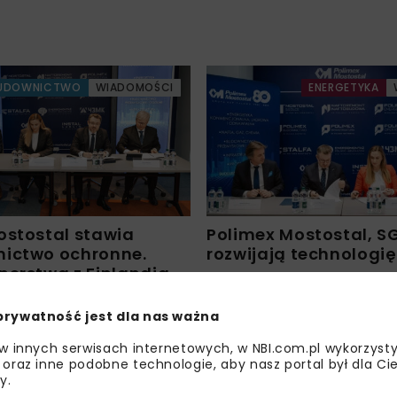
UDOWNICTWO
WIADOMOŚCI
ENERGETYKA
ostostal stawia
Polimex Mostostal, SG
ictwo ochronne.
rozwijają technologi
nerstwa z Finlandią
prywatność jest dla nas ważna
Załaduj więcej...
 w innych serwisach internetowych, w NBI.com.pl wykorzysty
 oraz inne podobne technologie, aby nasz portal był dla Cie
y.