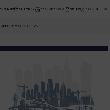
ZALOGUJ SIĘ
YN NBI
AUTORZY
KALENDARIUM
SKLEP
LNE
FOTOGALERIE
FILMY