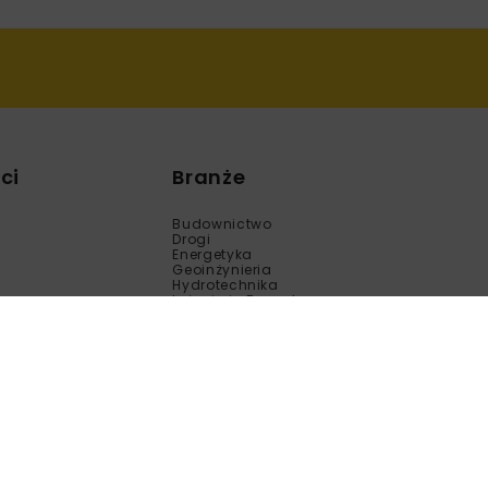
ci
Branże
Budownictwo
Drogi
Energetyka
Geoinżynieria
Hydrotechnika
Inżynieria Bezwykopowa
Kolej
Mosty
Tunele
Wod-Kan
Motoryzacja