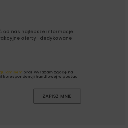
ć od nas najlepsze informacje
rakcyjne oferty i dedykowane
gulaminem
oraz wyrażam zgodę na
l korespondencji handlowej w postaci
ZAPISZ MNIE