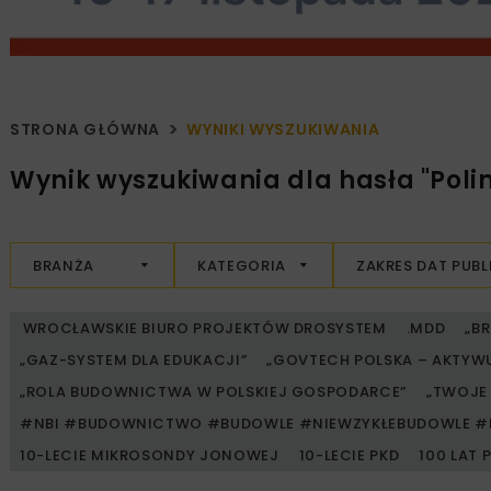
STRONA GŁÓWNA
WYNIKI WYSZUKIWANIA
Wynik wyszukiwania dla hasła "Poli
BRANŻA
KATEGORIA
ZAKRES DAT PUBL
WROCŁAWSKIE BIURO PROJEKTÓW DROSYSTEM
.MDD
„B
„GAZ-SYSTEM DLA EDUKACJI”
„GOVTECH POLSKA – AKTYW
„ROLA BUDOWNICTWA W POLSKIEJ GOSPODARCE”
„TWOJE 
#NBI #BUDOWNICTWO #BUDOWLE #NIEWZYKŁEBUDOWLE #
10-LECIE MIKROSONDY JONOWEJ
10-LECIE PKD
100 LAT 