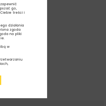
 zapewnić
epszać go,
ebie treści i
ego działania
ielona zgoda
oda na pliki
ie.
ibą w
przetwarzaniu
iach,