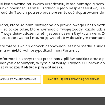
liki instalowane na Twoim urządzeniu, które pomagają nam
unkcjonalności serwisu, zadbać o jego bezpieczeństwo, ul
wać do Twoich potrzeb oraz prezentować dopasowane do Ci
.
ikami, które są nam niezbędne do prawidłowego i bezpieczn
 – są także takie, które wymagają Twojej zgody. Każda udz
 Twoje doświadczenia jeśli jesteś naszym Użytkownikiem. Zg
 jest dobrowolna i można ją wycofać w dowolnym momenc
tratorem Twoich danych osobowych jest nbi med!a z siedz
e, a w niektórych przypadkach nasi Partnerzy.
informacji o korzystaniu przez nas z plików cookies oraz o 
danych osobowych, w tym o przysługujących Ci uprawnien
esz w naszej
Polityce prywatności
.
WIENIA ZAAWANSOWANNE
AKCEPTUJĘ I PRZECHODZĘ DO SERWISU