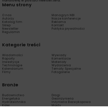
handlowej w postaci newslettera.
Menu strony
O nas
Managzyn NBI
Autorzy
Nasze konferencje
Katalog firm
Reklama
Sklep
Kontakt
Newsletter
Polityka prywatności
Regulamin
Kategorie treści
Wiadomości
Wywiady
Raporty
Komentarze
Inwestycje
Materiały
Technologie
Wydarzenia
Kalendarium
Tematy Specjalne
Filmy
Fotogalerie
Branże
Budownictwo
Drogi
Energetyka
Geoinżynieria
Hydrotechnika
Inżynieria Bezwykopowa
Kolej
Mosty