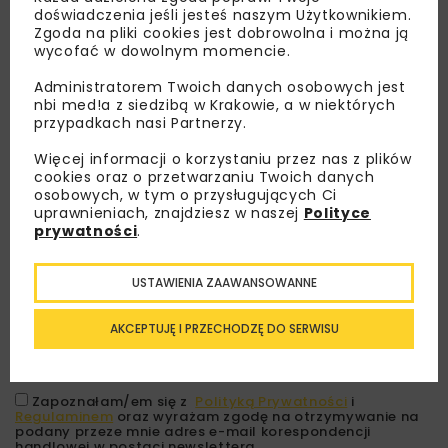
doświadczenia jeśli jesteś naszym Użytkownikiem.
Zgoda na pliki cookies jest dobrowolna i można ją
wycofać w dowolnym momencie.
Administratorem Twoich danych osobowych jest
nbi med!a z siedzibą w Krakowie, a w niektórych
przypadkach nasi Partnerzy.
Więcej informacji o korzystaniu przez nas z plików
cookies oraz o przetwarzaniu Twoich danych
Lubisz wiedzieć więcej?
osobowych, w tym o przysługujących Ci
uprawnieniach, znajdziesz w naszej
Polityce
prywatności
.
Zapisz się do newslettera aby otrzymywać od
nas najlepsze informacje branżowe,
zaproszenia na wydarzenia, atrakcyjne oferty i
USTAWIENIA ZAAWANSOWANNE
dedykowane akcje specjalne.
AKCEPTUJĘ I PRZECHODZĘ DO SERWISU
Zapoznałam/em się z
Polityką Prywatności
i
Regulaminem
oraz wyrażam zgodę na otrzymywanie na
podany przeze mnie adres e-mail korespondencji
handlowej w postaci newslettera.