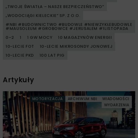
„TWOJE ŚWIATŁA – NASZE BEZPIECZEŃSTWO”
„WODOCIĄGI KIELECKIE” SP. Z O.O.
#NBI #BUDOWNICTWO #BUDOWLE #NIEWZYKŁEBUDOWLE
#MAUSOLEUM #GROBOWCE #JERUSALEM #1LISTOPADA
0–2
1
1 GW MOCY
10 MAGAZYNÓW ENERGII
10-LECIE FOT
10-LECIE MIKROSONDY JONOWEJ
10-LECIE PKD
100 LAT PIG
Artykuły
MOTORYZACJA
ARCHIWUM NBI
WIADOMOŚCI
WYDARZENIA