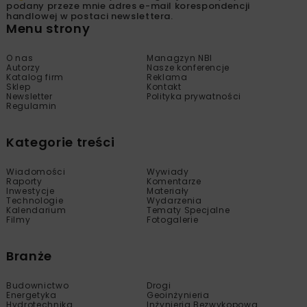
podany przeze mnie adres e-mail korespondencji
handlowej w postaci newslettera.
Menu strony
O nas
Managzyn NBI
Autorzy
Nasze konferencje
Katalog firm
Reklama
Sklep
Kontakt
Newsletter
Polityka prywatności
Regulamin
Kategorie treści
Wiadomości
Wywiady
Raporty
Komentarze
Inwestycje
Materiały
Technologie
Wydarzenia
Kalendarium
Tematy Specjalne
Filmy
Fotogalerie
Branże
Budownictwo
Drogi
Energetyka
Geoinżynieria
Hydrotechnika
Inżynieria Bezwykopowa