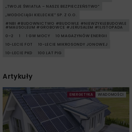
„TWOJE ŚWIATŁA – NASZE BEZPIECZEŃSTWO”
„WODOCIĄGI KIELECKIE” SP. Z O.O.
#NBI #BUDOWNICTWO #BUDOWLE #NIEWZYKŁEBUDOWLE
#MAUSOLEUM #GROBOWCE #JERUSALEM #1LISTOPADA
0–2
1
1 GW MOCY
10 MAGAZYNÓW ENERGII
10-LECIE FOT
10-LECIE MIKROSONDY JONOWEJ
10-LECIE PKD
100 LAT PIG
Artykuły
ENERGETYKA
WIADOMOŚCI