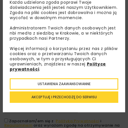
Każda udzielona zgoda poprawi Twoje
doświadczenia jeśli jesteś naszym Użytkownikiem.
Zgoda na pliki cookies jest dobrowolna i można ją
wycofać w dowolnym momencie.
Administratorem Twoich danych osobowych jest
nbi med!a z siedzibą w Krakowie, a w niektórych
przypadkach nasi Partnerzy.
Więcej informacji o korzystaniu przez nas z plików
cookies oraz o przetwarzaniu Twoich danych
osobowych, w tym o przysługujących Ci
Lubisz wiedzieć więcej?
uprawnieniach, znajdziesz w naszej
Polityce
prywatności
.
Zapisz się do newslettera aby otrzymywać od
nas najlepsze informacje branżowe,
USTAWIENIA ZAAWANSOWANNE
zaproszenia na wydarzenia, atrakcyjne oferty i
dedykowane akcje specjalne.
AKCEPTUJĘ I PRZECHODZĘ DO SERWISU
Zapoznałam/em się z
Polityką Prywatności
i
Regulaminem
oraz wyrażam zgodę na otrzymywanie na