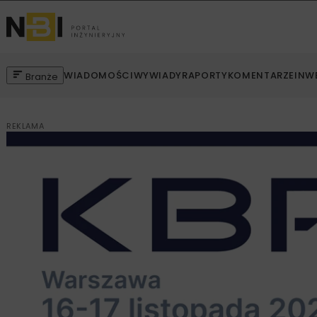
WIADOMOŚCI
WYWIADY
RAPORTY
KOMENTARZE
INW
Branże
REKLAMA