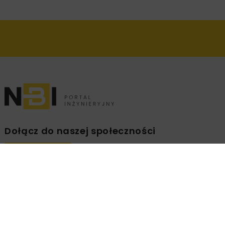
Dołącz do naszej społeczności
Zapisz się na branżowy newsletter!
ZAPISZ
MNIE