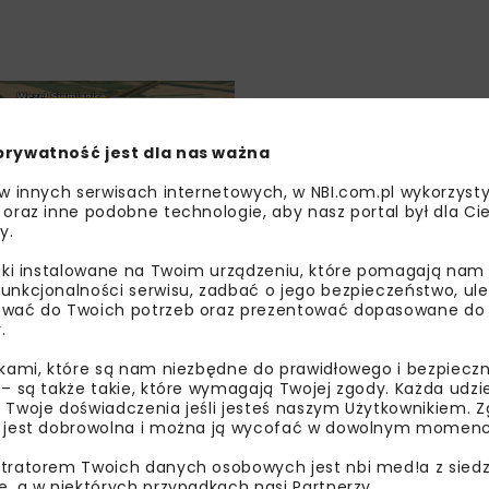
DROGI
WIADOMOŚCI
prywatność jest dla nas ważna
 w innych serwisach internetowych, w NBI.com.pl wykorzysty
 oraz inne podobne technologie, aby nasz portal był dla Cie
y.
liki instalowane na Twoim urządzeniu, które pomagają nam
zaprojektowanie
unkcjonalności serwisu, zadbać o jego bezpieczeństwo, ul
wać do Twoich potrzeb oraz prezentować dopasowane do Ci
11 Kępno –
.
e
ikami, które są nam niezbędne do prawidłowego i bezpieczn
 – są także takie, które wymagają Twojej zgody. Każda udz
 Twoje doświadczenia jeśli jesteś naszym Użytkownikiem. Zg
 jest dobrowolna i można ją wycofać w dowolnym momenc
tratorem Twoich danych osobowych jest nbi med!a z siedz
e, a w niektórych przypadkach nasi Partnerzy.