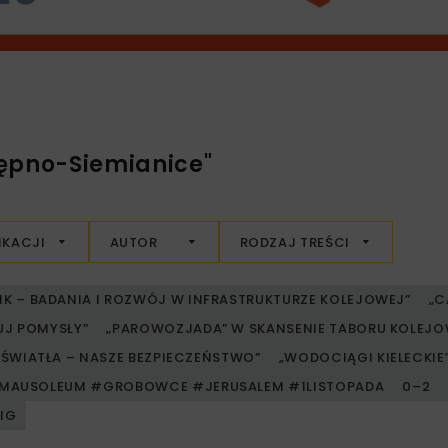
kępno-Siemianice"
IKACJI
AUTOR
RODZAJ TREŚCI
RIK – BADANIA I ROZWÓJ W INFRASTRUKTURZE KOLEJOWEJ”
„C
UJ POMYSŁY”
„PAROWOZJADA” W SKANSENIE TABORU KOLE
ŚWIATŁA – NASZE BEZPIECZEŃSTWO”
„WODOCIĄGI KIELECKIE” 
MAUSOLEUM #GROBOWCE #JERUSALEM #1LISTOPADA
0–2
PIG