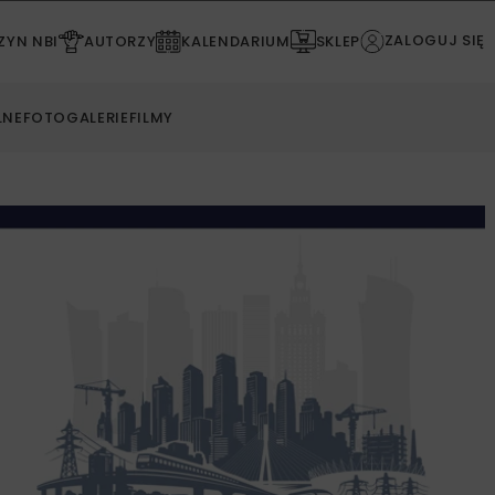
ZALOGUJ SIĘ
YN NBI
AUTORZY
KALENDARIUM
SKLEP
LNE
FOTOGALERIE
FILMY