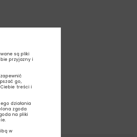
wane są pliki
bie przyjazny i
 zapewnić
epszać go,
ebie treści i
ego działania
ielona zgoda
oda na pliki
ie.
ibą w