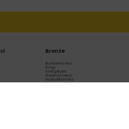
ci
Branże
Budownictwo
Drogi
Energetyka
Geoinżynieria
Hydrotechnika
Inżynieria Bezwykopowa
Kolej
Mosty
Tunele
Wod-Kan
Motoryzacja