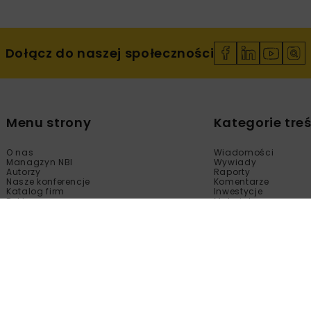
Dołącz do naszej społeczności
Menu strony
Kategorie treś
O nas
Wiadomości
Managzyn NBI
Wywiady
Autorzy
Raporty
Nasze konferencje
Komentarze
Katalog firm
Inwestycje
Reklama
Materiały
Sklep
Technologie
Kontakt
Wydarzenia
Newsletter
Kalendarium
Polityka prywatności
Tematy Specjalne
Regulamin
Filmy
Fotogalerie