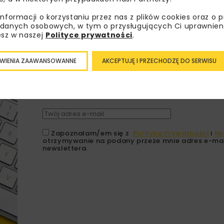
informacji o korzystaniu przez nas z plików cookies oraz o 
danych osobowych, w tym o przysługujących Ci uprawnien
esz w naszej
Polityce prywatności
.
Lubisz wiedzieć więcej?
WIENIA ZAAWANSOWANNE
AKCEPTUJĘ I PRZECHODZĘ DO SERWISU
Zapisz się do newslettera aby otrzymywa
branżowe, zaproszenia na wydarzenia, at
akcje specjalne.
Zapoznałam/em się z
Polityką Prywatności
i
Re
otrzymywanie na podany przeze mnie adres e-mai
newslettera.