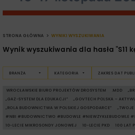
STRONA GŁÓWNA
WYNIKI WYSZUKIWANIA
Wynik wyszukiwania dla hasła "S11 
BRANŻA
KATEGORIA
ZAKRES DAT PUBL
WROCŁAWSKIE BIURO PROJEKTÓW DROSYSTEM
.MDD
„B
„GAZ-SYSTEM DLA EDUKACJI”
„GOVTECH POLSKA – AKTYW
„ROLA BUDOWNICTWA W POLSKIEJ GOSPODARCE”
„TWOJE 
#NBI #BUDOWNICTWO #BUDOWLE #NIEWZYKŁEBUDOWLE #
10-LECIE MIKROSONDY JONOWEJ
10-LECIE PKD
100 LAT 