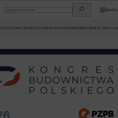
MAGAZ
ESTYCJE
MATERIAŁY
TECHNOLOGIE
WYDARZENIA
TEMATY SPECJA