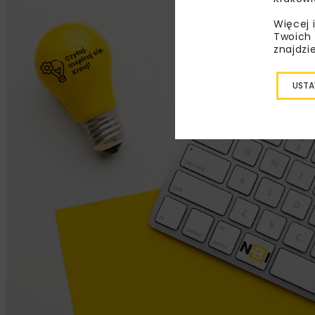
Więcej 
Twoich 
znajdzi
USTA