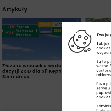
Artykuły
DROGI
WIADOMOŚCI
Twoja 
Tak jak
cookies
wygodn
Są to p
Złożono wniosek o wydanie
Umowa na 
ważne f
dostoso
decyzji ZRID dla S11 Kępno –
i budowę S
reklamy
Siemianice
Siemianic
Poza pl
serwisu
poprawi
cookies
Adminis
Krakowi