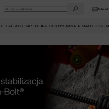
MAGAZ
ESTYCJE
MATERIAŁY
TECHNOLOGIE
WYDARZENIA
TEMATY SPECJA