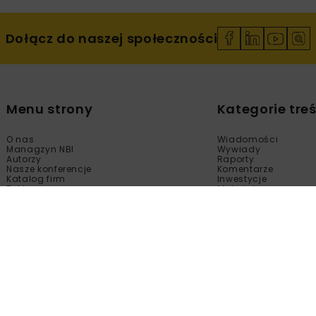
Dołącz do naszej społeczności
Menu strony
Kategorie treś
O nas
Wiadomości
Managzyn NBI
Wywiady
Autorzy
Raporty
Nasze konferencje
Komentarze
Katalog firm
Inwestycje
Reklama
Materiały
Sklep
Technologie
Kontakt
Wydarzenia
Newsletter
Kalendarium
Polityka prywatności
Tematy Specjalne
Regulamin
Filmy
Fotogalerie