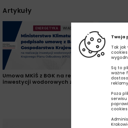
Artykuły
ENERGETYKA
WIADOMOŚCI
Twoja 
Tak jak
cookies
wygodn
Są to p
ważne f
Umowa MKiŚ z BGK na realizację
Słaba wie
dostoso
inwestycji wodorowych z KPO
o wodorze
reklamy
Poza pl
serwisu
poprawi
cookies
Adminis
Krakowi