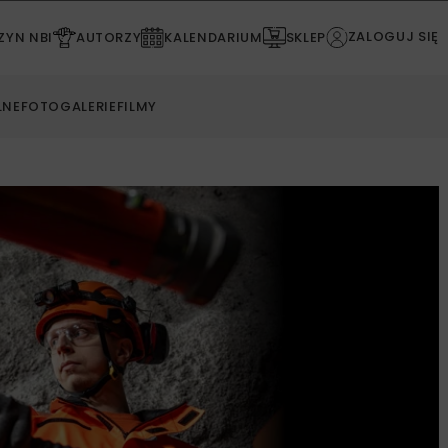
ZALOGUJ SIĘ
YN NBI
AUTORZY
KALENDARIUM
SKLEP
LNE
FOTOGALERIE
FILMY