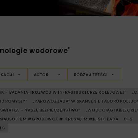
hnologie wodorowe"
IKACJI
AUTOR
RODZAJ TREŚCI
RIK – BADANIA I ROZWÓJ W INFRASTRUKTURZE KOLEJOWEJ”
„C
UJ POMYSŁY”
„PAROWOZJADA” W SKANSENIE TABORU KOLE
ŚWIATŁA – NASZE BEZPIECZEŃSTWO”
„WODOCIĄGI KIELECKIE” 
MAUSOLEUM #GROBOWCE #JERUSALEM #1LISTOPADA
0–2
PIG