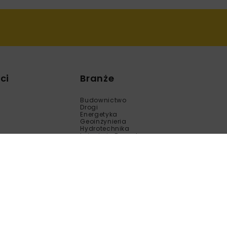
ci
Branże
Budownictwo
Drogi
Energetyka
Geoinżynieria
Hydrotechnika
Inżynieria Bezwykopowa
Kolej
Mosty
Tunele
Wod-Kan
Motoryzacja