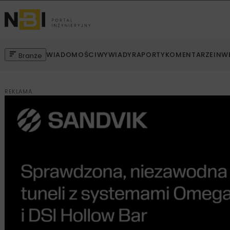
WIADOMOŚCI
WYWIADY
RAPORTY
KOMENTARZE
INW
Branże
REKLAMA