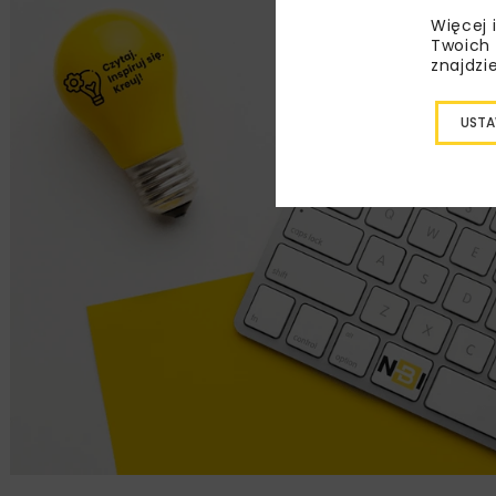
Więcej 
Twoich 
znajdzi
USTA