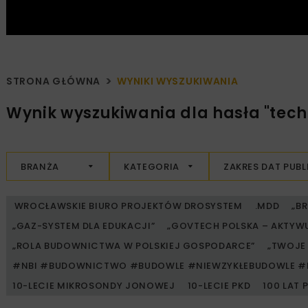
STRONA GŁÓWNA
WYNIKI WYSZUKIWANIA
Wynik wyszukiwania dla hasła "tec
BRANŻA
KATEGORIA
ZAKRES DAT PUBL
WROCŁAWSKIE BIURO PROJEKTÓW DROSYSTEM
.MDD
„B
„GAZ-SYSTEM DLA EDUKACJI”
„GOVTECH POLSKA – AKTYW
„ROLA BUDOWNICTWA W POLSKIEJ GOSPODARCE”
„TWOJE 
#NBI #BUDOWNICTWO #BUDOWLE #NIEWZYKŁEBUDOWLE #
10-LECIE MIKROSONDY JONOWEJ
10-LECIE PKD
100 LAT 