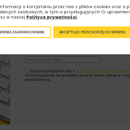
informacji o korzystaniu przez nas z plików cookies oraz o 
danych osobowych, w tym o przysługujących Ci uprawnien
Lubisz wiedzieć więcej?
esz w naszej
Polityce prywatności
.
Zapisz się do newslettera aby otrzymywa
WIENIA ZAAWANSOWANNE
AKCEPTUJĘ I PRZECHODZĘ DO SERWISU
branżowe, zaproszenia na wydarzenia, at
akcje specjalne.
Zapoznałam/em się z
Polityką Prywatności
i
Re
otrzymywanie na podany przeze mnie adres e-mai
newslettera.