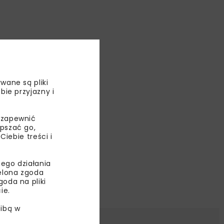
wane są pliki
bie przyjazny i
 zapewnić
epszać go,
ebie treści i
ego działania
ielona zgoda
oda na pliki
ie.
ibą w