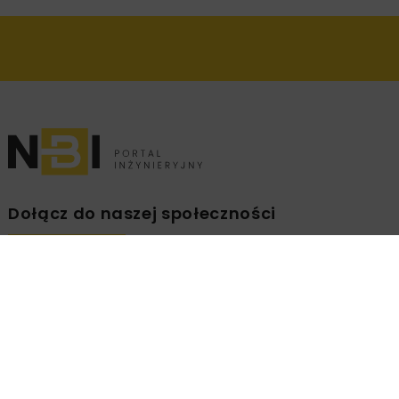
Dołącz do naszej społeczności
Zapisz się na branżowy newsletter!
ZAPISZ
MNIE