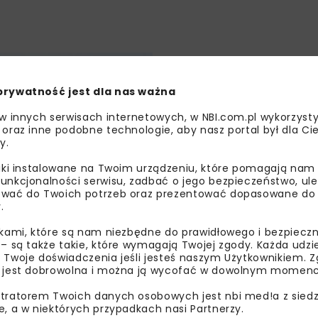
ENERGETYKA
MOTORYZACJA
WIADOMOŚCI
prywatność jest dla nas ważna
 w innych serwisach internetowych, w NBI.com.pl wykorzysty
 oraz inne podobne technologie, aby nasz portal był dla Cie
y.
liki instalowane na Twoim urządzeniu, które pomagają nam
unkcjonalności serwisu, zadbać o jego bezpieczeństwo, ul
dza Polaków
wać do Twoich potrzeb oraz prezentować dopasowane do Ci
.
ikami, które są nam niezbędne do prawidłowego i bezpieczn
 – są także takie, które wymagają Twojej zgody. Każda udz
 Twoje doświadczenia jeśli jesteś naszym Użytkownikiem. Zg
 jest dobrowolna i można ją wycofać w dowolnym momenc
tratorem Twoich danych osobowych jest nbi med!a z siedz
e, a w niektórych przypadkach nasi Partnerzy.