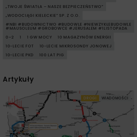
„TWOJE ŚWIATŁA – NASZE BEZPIECZEŃSTWO”
„WODOCIĄGI KIELECKIE” SP. Z O.O.
#NBI #BUDOWNICTWO #BUDOWLE #NIEWZYKŁEBUDOWLE
#MAUSOLEUM #GROBOWCE #JERUSALEM #1LISTOPADA
0–2
1
1 GW MOCY
10 MAGAZYNÓW ENERGII
10-LECIE FOT
10-LECIE MIKROSONDY JONOWEJ
10-LECIE PKD
100 LAT PIG
Artykuły
DROGI
WIADOMOŚCI