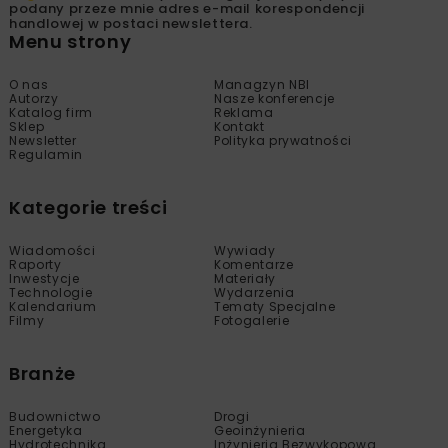
podany przeze mnie adres e-mail korespondencji
handlowej w postaci newslettera.
Menu strony
O nas
Managzyn NBI
Autorzy
Nasze konferencje
Katalog firm
Reklama
Sklep
Kontakt
Newsletter
Polityka prywatności
Regulamin
Kategorie treści
Wiadomości
Wywiady
Raporty
Komentarze
Inwestycje
Materiały
Technologie
Wydarzenia
Kalendarium
Tematy Specjalne
Filmy
Fotogalerie
Branże
Budownictwo
Drogi
Energetyka
Geoinżynieria
Hydrotechnika
Inżynieria Bezwykopowa