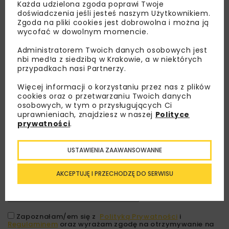
Każda udzielona zgoda poprawi Twoje
doświadczenia jeśli jesteś naszym Użytkownikiem.
Zgoda na pliki cookies jest dobrowolna i można ją
wycofać w dowolnym momencie.
Administratorem Twoich danych osobowych jest
nbi med!a z siedzibą w Krakowie, a w niektórych
przypadkach nasi Partnerzy.
Więcej informacji o korzystaniu przez nas z plików
cookies oraz o przetwarzaniu Twoich danych
osobowych, w tym o przysługujących Ci
Lubisz wiedzieć więcej?
uprawnieniach, znajdziesz w naszej
Polityce
prywatności
.
Zapisz się do newslettera aby otrzymywać od
nas najlepsze informacje branżowe,
USTAWIENIA ZAAWANSOWANNE
zaproszenia na wydarzenia, atrakcyjne oferty i
dedykowane akcje specjalne.
AKCEPTUJĘ I PRZECHODZĘ DO SERWISU
Zapoznałam/em się z
Polityką Prywatności
i
Regulaminem
oraz wyrażam zgodę na otrzymywanie na