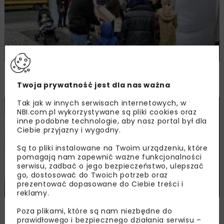
Dzień Ziemi 2024 w Muzeum Geologicznym
PIG-PIB
Twoja prywatność jest dla nas ważna
Tak jak w innych serwisach internetowych, w
MOTORYZACJA
WIADOMOŚCI
NBI.com.pl wykorzystywane są pliki cookies oraz
inne podobne technologie, aby nasz portal był dla
Ciebie przyjazny i wygodny.
Są to pliki instalowane na Twoim urządzeniu, które
pomagają nam zapewnić ważne funkcjonalności
serwisu, zadbać o jego bezpieczeństwo, ulepszać
go, dostosować do Twoich potrzeb oraz
prezentować dopasowane do Ciebie treści i
reklamy.
Transportem publicznym po lepsze jutro –
Poza plikami, które są nam niezbędne do
Dzień Ziemi 2024
prawidłowego i bezpiecznego działania serwisu –