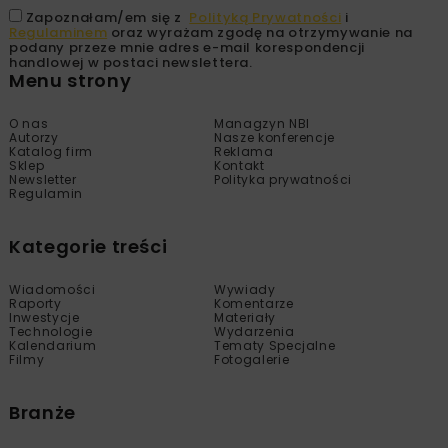
Zapoznałam/em się z
Polityką Prywatności
i
Regulaminem
oraz wyrażam zgodę na otrzymywanie na
podany przeze mnie adres e-mail korespondencji
handlowej w postaci newslettera.
Menu strony
O nas
Managzyn NBI
Autorzy
Nasze konferencje
Katalog firm
Reklama
Sklep
Kontakt
Newsletter
Polityka prywatności
Regulamin
Kategorie treści
Wiadomości
Wywiady
Raporty
Komentarze
Inwestycje
Materiały
Technologie
Wydarzenia
Kalendarium
Tematy Specjalne
Filmy
Fotogalerie
Branże