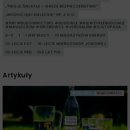
„TWOJE ŚWIATŁA – NASZE BEZPIECZEŃSTWO”
„WODOCIĄGI KIELECKIE” SP. Z O.O.
#NBI #BUDOWNICTWO #BUDOWLE #NIEWZYKŁEBUDOWLE
#MAUSOLEUM #GROBOWCE #JERUSALEM #1LISTOPADA
0–2
1
1 GW MOCY
10 MAGAZYNÓW ENERGII
10-LECIE FOT
10-LECIE MIKROSONDY JONOWEJ
10-LECIE PKD
100 LAT PIG
Artykuły
WOD-KAN
WIADOMOŚCI