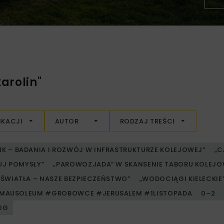
arolin"
IKACJI
AUTOR
RODZAJ TREŚCI
RIK – BADANIA I ROZWÓJ W INFRASTRUKTURZE KOLEJOWEJ”
„C
UJ POMYSŁY”
„PAROWOZJADA” W SKANSENIE TABORU KOLE
ŚWIATŁA – NASZE BEZPIECZEŃSTWO”
„WODOCIĄGI KIELECKIE” 
MAUSOLEUM #GROBOWCE #JERUSALEM #1LISTOPADA
0–2
PIG