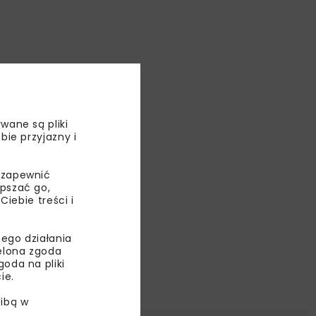
wane są pliki
bie przyjazny i
 zapewnić
epszać go,
ebie treści i
ego działania
ielona zgoda
oda na pliki
ie.
ibą w