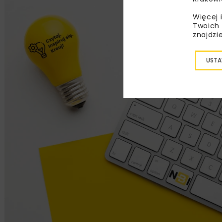
Więcej 
Twoich 
znajdzi
USTA