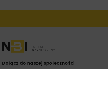
Dołącz do naszej społeczności
Zapisz się na branżowy newsletter!
ZAPISZ
MNIE