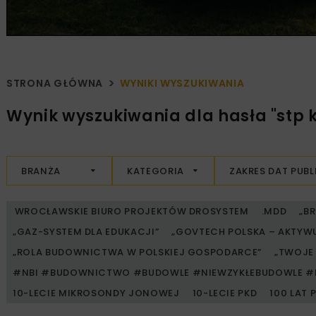
STRONA GŁÓWNA
WYNIKI WYSZUKIWANIA
Wynik wyszukiwania dla hasła "stp k
BRANŻA
KATEGORIA
ZAKRES DAT PUBL
WROCŁAWSKIE BIURO PROJEKTÓW DROSYSTEM
.MDD
„B
„GAZ-SYSTEM DLA EDUKACJI”
„GOVTECH POLSKA – AKTYW
„ROLA BUDOWNICTWA W POLSKIEJ GOSPODARCE”
„TWOJE 
#NBI #BUDOWNICTWO #BUDOWLE #NIEWZYKŁEBUDOWLE #
10-LECIE MIKROSONDY JONOWEJ
10-LECIE PKD
100 LAT 