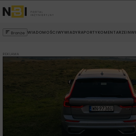
WIADOMOŚCI
WYWIADY
RAPORTY
KOMENTARZE
INW
Branże
REKLAMA