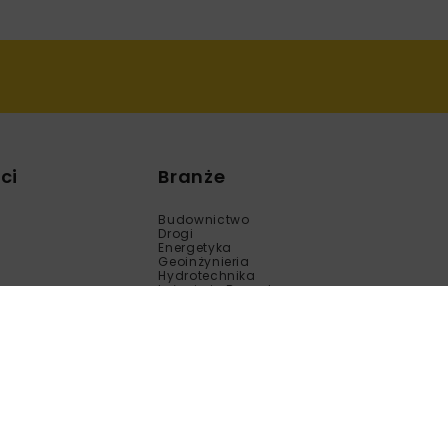
ci
Branże
Budownictwo
Drogi
Energetyka
Geoinżynieria
Hydrotechnika
Inżynieria Bezwykopowa
Kolej
Mosty
Tunele
Wod-Kan
Motoryzacja