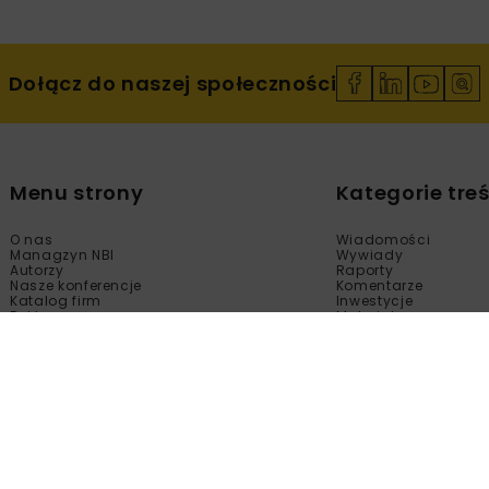
Dołącz do naszej społeczności
Menu strony
Kategorie treś
O nas
Wiadomości
Managzyn NBI
Wywiady
Autorzy
Raporty
Nasze konferencje
Komentarze
Katalog firm
Inwestycje
Reklama
Materiały
Sklep
Technologie
Kontakt
Wydarzenia
Newsletter
Kalendarium
Polityka prywatności
Tematy Specjalne
Regulamin
Filmy
Fotogalerie