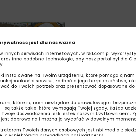
UDOWNICTWO
WIADOMOŚCI
prywatność jest dla nas ważna
 w innych serwisach internetowych, w NBI.com.pl wykorzysty
 oraz inne podobne technologie, aby nasz portal był dla Cie
y.
liki instalowane na Twoim urządzeniu, które pomagają nam
eczne znaleziska
unkcjonalności serwisu, zadbać o jego bezpieczeństwo, ul
wać do Twoich potrzeb oraz prezentować dopasowane do Ci
e warszawskiego
.
ikami, które są nam niezbędne do prawidłowego i bezpieczn
 – są także takie, które wymagają Twojej zgody. Każda udz
 Twoje doświadczenia jeśli jesteś naszym Użytkownikiem. Zg
 jest dobrowolna i można ją wycofać w dowolnym momenc
tratorem Twoich danych osobowych jest nbi med!a z siedz
e, a w niektórych przypadkach nasi Partnerzy.