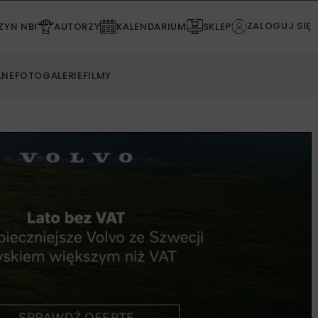
ZALOGUJ SIĘ
YN NBI
AUTORZY
KALENDARIUM
SKLEP
LNE
FOTOGALERIE
FILMY