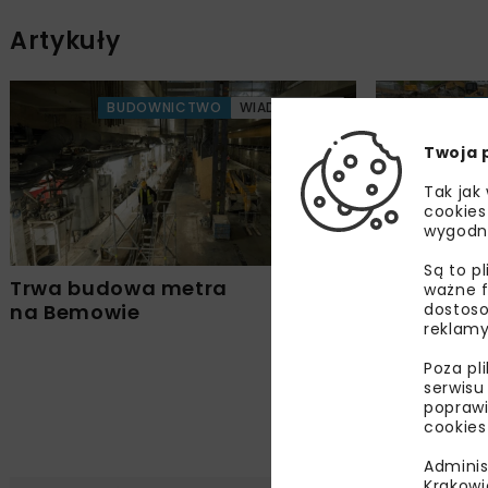
Artykuły
BUDOWNICTWO
WIADOMOŚCI
B
Twoja 
Tak jak
cookies
wygodn
Są to p
Trwa budowa metra
Średniowi
ważne f
dostoso
na Bemowie
na budowi
reklamy
metra
Poza pl
serwisu
poprawi
cookies
Adminis
Krakowi