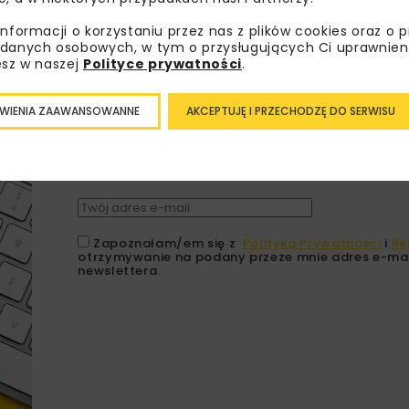
informacji o korzystaniu przez nas z plików cookies oraz o 
danych osobowych, w tym o przysługujących Ci uprawnien
esz w naszej
Polityce prywatności
.
Lubisz wiedzieć więcej?
WIENIA ZAAWANSOWANNE
AKCEPTUJĘ I PRZECHODZĘ DO SERWISU
Zapisz się do newslettera aby otrzymywa
branżowe, zaproszenia na wydarzenia, at
akcje specjalne.
Zapoznałam/em się z
Polityką Prywatności
i
Re
otrzymywanie na podany przeze mnie adres e-mai
newslettera.