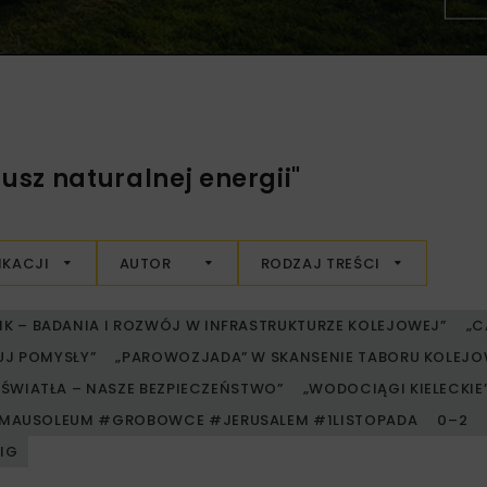
usz naturalnej energii"
IKACJI
AUTOR
RODZAJ TREŚCI
RIK – BADANIA I ROZWÓJ W INFRASTRUKTURZE KOLEJOWEJ”
„C
UJ POMYSŁY”
„PAROWOZJADA” W SKANSENIE TABORU KOLE
ŚWIATŁA – NASZE BEZPIECZEŃSTWO”
„WODOCIĄGI KIELECKIE” 
MAUSOLEUM #GROBOWCE #JERUSALEM #1LISTOPADA
0–2
PIG