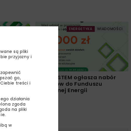
WIADOMOŚCI
ENERGETYKA
WIADOMOŚCI
wane są pliki
bie przyjazny i
 zapewnić
IV edycji
GAZ-SYSTEM ogłasza nabór
epszać go,
ebie treści i
Energii
projektów do Funduszu
Naturalnej Energii
ego działania
ielona zgoda
oda na pliki
ie.
ibą w