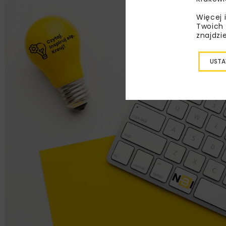
Więcej 
Twoich 
znajdzi
USTA