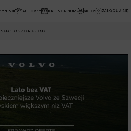
ZALOGUJ SIĘ
YN NBI
AUTORZY
KALENDARIUM
SKLEP
LNE
FOTOGALERIE
FILMY