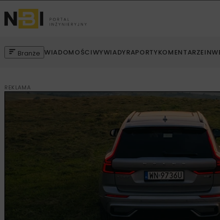
WIADOMOŚCI
WYWIADY
RAPORTY
KOMENTARZE
INW
Branże
REKLAMA