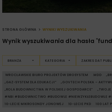
STRONA GŁÓWNA
WYNIKI WYSZUKIWANIA
Wynik wyszukiwania dla hasła "fund
BRANŻA
KATEGORIA
ZAKRES DAT PUBL
WROCŁAWSKIE BIURO PROJEKTÓW DROSYSTEM
.MDD
„B
„GAZ-SYSTEM DLA EDUKACJI”
„GOVTECH POLSKA – AKTYW
„ROLA BUDOWNICTWA W POLSKIEJ GOSPODARCE”
„TWOJE 
#NBI #BUDOWNICTWO #BUDOWLE #NIEWZYKŁEBUDOWLE #
10-LECIE MIKROSONDY JONOWEJ
10-LECIE PKD
100 LAT 