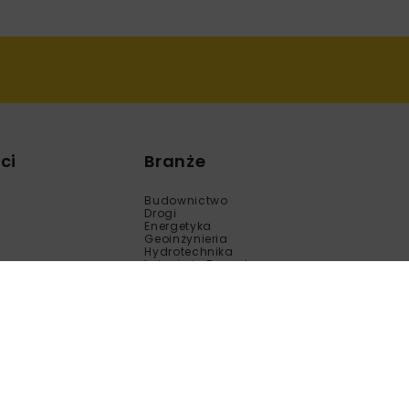
ci
Branże
Budownictwo
Drogi
Energetyka
Geoinżynieria
Hydrotechnika
Inżynieria Bezwykopowa
Kolej
Mosty
Tunele
Wod-Kan
Motoryzacja