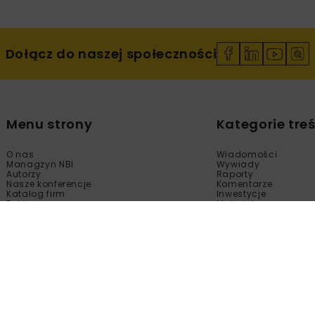
Dołącz do naszej społeczności
Menu strony
Kategorie treś
O nas
Wiadomości
Managzyn NBI
Wywiady
Autorzy
Raporty
Nasze konferencje
Komentarze
Katalog firm
Inwestycje
Reklama
Materiały
Sklep
Technologie
Kontakt
Wydarzenia
Newsletter
Kalendarium
Polityka prywatności
Tematy Specjalne
Regulamin
Filmy
Fotogalerie