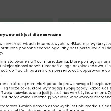
ENERGETYKA
WIADOMOŚCI
ENERGETYKA
prywatność jest dla nas ważna
 w innych serwisach internetowych, w NBI.com.pl wykorzysty
 oraz inne podobne technologie, aby nasz portal był dla Cie
y.
liki instalowane na Twoim urządzeniu, które pomagają nam
 Funduszu Naturalnej
GAZ-SYSTEM: Wyniki X
unkcjonalności serwisu, zadbać o jego bezpieczeństwo, ul
wać do Twoich potrzeb oraz prezentować dopasowane do Ci
Funduszu Naturalnej 
.
ikami, które są nam niezbędne do prawidłowego i bezpieczn
 – są także takie, które wymagają Twojej zgody. Każda udz
 Twoje doświadczenia jeśli jesteś naszym Użytkownikiem. Zg
 jest dobrowolna i można ją wycofać w dowolnym momenc
tratorem Twoich danych osobowych jest nbi med!a z siedz
e, a w niektórych przypadkach nasi Partnerzy.