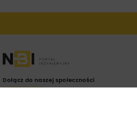
Dołącz do naszej społeczności
Zapisz się na branżowy newsletter!
ZAPISZ
MNIE