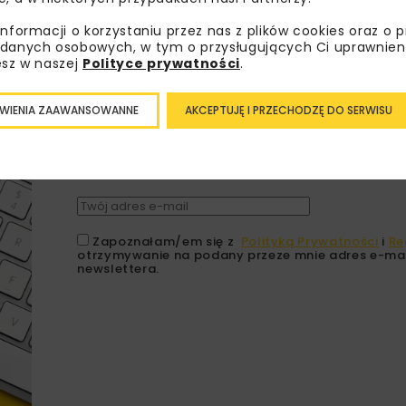
informacji o korzystaniu przez nas z plików cookies oraz o 
danych osobowych, w tym o przysługujących Ci uprawnien
esz w naszej
Polityce prywatności
.
Lubisz wiedzieć więcej?
WIENIA ZAAWANSOWANNE
AKCEPTUJĘ I PRZECHODZĘ DO SERWISU
Zapisz się do newslettera aby otrzymywa
branżowe, zaproszenia na wydarzenia, at
akcje specjalne.
Zapoznałam/em się z
Polityką Prywatności
i
Re
otrzymywanie na podany przeze mnie adres e-mai
newslettera.