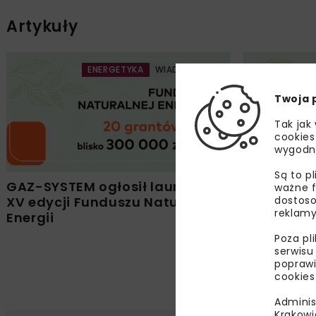
Artykuły
ENERGETYKA
WIADOMOŚCI
Twoja 
Tak jak
cookies
wygodn
Są to p
GAZ-SYSTEM ogłosił laureatów
XV edycja
ważne f
dostoso
XV edycji Funduszu Naturalnej
Energii
reklamy
Energii
Poza pl
serwisu
poprawi
cookies
Adminis
Krakowi