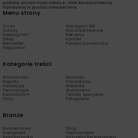
podany przeze mnie adres e-mail korespondencji
handlowej w postaci newslettera.
Menu strony
O nas
Managzyn NBI
Autorzy
Nasze konferencje
Katalog firm
Reklama
Sklep
Kontakt
Newsletter
Polityka prywatności
Regulamin
Kategorie treści
Wiadomości
Wywiady
Raporty
Komentarze
Inwestycje
Materiały
Technologie
Wydarzenia
Kalendarium
Tematy Specjalne
Filmy
Fotogalerie
Branże
Budownictwo
Drogi
Energetyka
Geoinżynieria
Hydrotechnika
Inżynieria Bezwykopowa