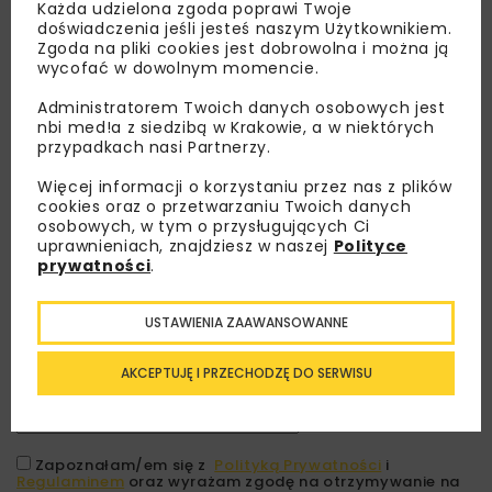
Każda udzielona zgoda poprawi Twoje
doświadczenia jeśli jesteś naszym Użytkownikiem.
Zgoda na pliki cookies jest dobrowolna i można ją
wycofać w dowolnym momencie.
Administratorem Twoich danych osobowych jest
nbi med!a z siedzibą w Krakowie, a w niektórych
przypadkach nasi Partnerzy.
Więcej informacji o korzystaniu przez nas z plików
cookies oraz o przetwarzaniu Twoich danych
osobowych, w tym o przysługujących Ci
Lubisz wiedzieć więcej?
uprawnieniach, znajdziesz w naszej
Polityce
prywatności
.
Zapisz się do newslettera aby otrzymywać od
nas najlepsze informacje branżowe,
USTAWIENIA ZAAWANSOWANNE
zaproszenia na wydarzenia, atrakcyjne oferty i
dedykowane akcje specjalne.
AKCEPTUJĘ I PRZECHODZĘ DO SERWISU
Zapoznałam/em się z
Polityką Prywatności
i
Regulaminem
oraz wyrażam zgodę na otrzymywanie na