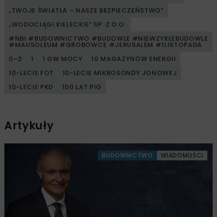
„TWOJE ŚWIATŁA – NASZE BEZPIECZEŃSTWO”
„WODOCIĄGI KIELECKIE” SP. Z O.O.
#NBI #BUDOWNICTWO #BUDOWLE #NIEWZYKŁEBUDOWLE
#MAUSOLEUM #GROBOWCE #JERUSALEM #1LISTOPADA
0–2
1
1 GW MOCY
10 MAGAZYNÓW ENERGII
10-LECIE FOT
10-LECIE MIKROSONDY JONOWEJ
10-LECIE PKD
100 LAT PIG
Artykuły
BUDOWNICTWO
WIADOMOŚCI