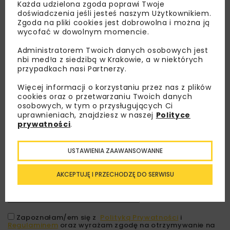
Każda udzielona zgoda poprawi Twoje
doświadczenia jeśli jesteś naszym Użytkownikiem.
Zgoda na pliki cookies jest dobrowolna i można ją
wycofać w dowolnym momencie.
Administratorem Twoich danych osobowych jest
nbi med!a z siedzibą w Krakowie, a w niektórych
przypadkach nasi Partnerzy.
Więcej informacji o korzystaniu przez nas z plików
cookies oraz o przetwarzaniu Twoich danych
osobowych, w tym o przysługujących Ci
Lubisz wiedzieć więcej?
uprawnieniach, znajdziesz w naszej
Polityce
prywatności
.
Zapisz się do newslettera aby otrzymywać od
nas najlepsze informacje branżowe,
USTAWIENIA ZAAWANSOWANNE
zaproszenia na wydarzenia, atrakcyjne oferty i
dedykowane akcje specjalne.
AKCEPTUJĘ I PRZECHODZĘ DO SERWISU
Zapoznałam/em się z
Polityką Prywatności
i
Regulaminem
oraz wyrażam zgodę na otrzymywanie na