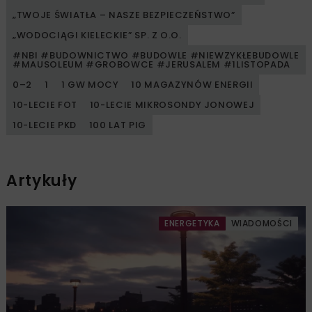
„TWOJE ŚWIATŁA – NASZE BEZPIECZEŃSTWO”
„WODOCIĄGI KIELECKIE” SP. Z O.O.
#NBI #BUDOWNICTWO #BUDOWLE #NIEWZYKŁEBUDOWLE
#MAUSOLEUM #GROBOWCE #JERUSALEM #1LISTOPADA
0–2
1
1 GW MOCY
10 MAGAZYNÓW ENERGII
10-LECIE FOT
10-LECIE MIKROSONDY JONOWEJ
10-LECIE PKD
100 LAT PIG
Artykuły
ENERGETYKA
WIADOMOŚCI