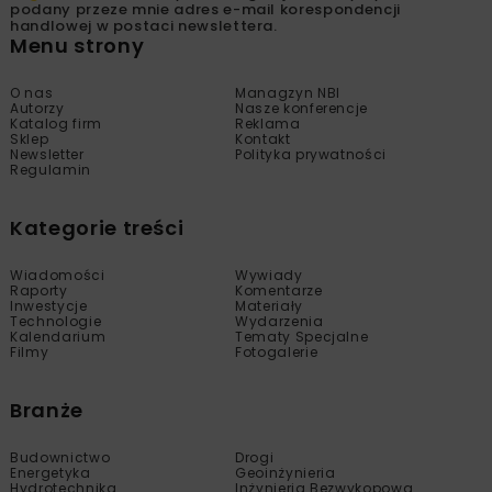
podany przeze mnie adres e-mail korespondencji
handlowej w postaci newslettera.
Menu strony
O nas
Managzyn NBI
Autorzy
Nasze konferencje
Katalog firm
Reklama
Sklep
Kontakt
Newsletter
Polityka prywatności
Regulamin
Kategorie treści
Wiadomości
Wywiady
Raporty
Komentarze
Inwestycje
Materiały
Technologie
Wydarzenia
Kalendarium
Tematy Specjalne
Filmy
Fotogalerie
Branże
Budownictwo
Drogi
Energetyka
Geoinżynieria
Hydrotechnika
Inżynieria Bezwykopowa