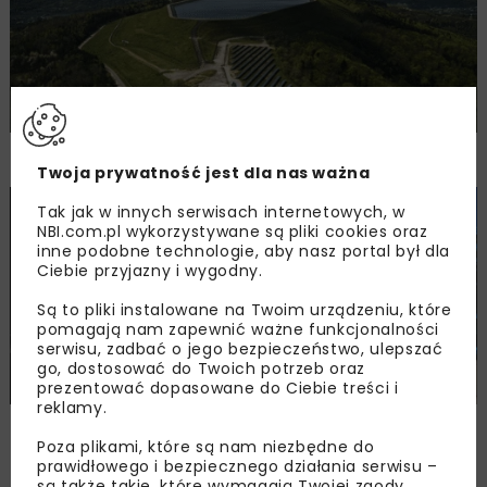
2,25 mld zł kredytu dla PGE
Twoja prywatność jest dla nas ważna
Tak jak w innych serwisach internetowych, w
BUDOWNICTWO
WIADOMOŚCI
NBI.com.pl wykorzystywane są pliki cookies oraz
inne podobne technologie, aby nasz portal był dla
Ciebie przyjazny i wygodny.
Są to pliki instalowane na Twoim urządzeniu, które
pomagają nam zapewnić ważne funkcjonalności
serwisu, zadbać o jego bezpieczeństwo, ulepszać
go, dostosować do Twoich potrzeb oraz
prezentować dopasowane do Ciebie treści i
reklamy.
Europejskie miasta planują wzrost
Poza plikami, które są nam niezbędne do
inwestycji w infrastrukturę społeczną
prawidłowego i bezpiecznego działania serwisu –
są także takie, które wymagają Twojej zgody.