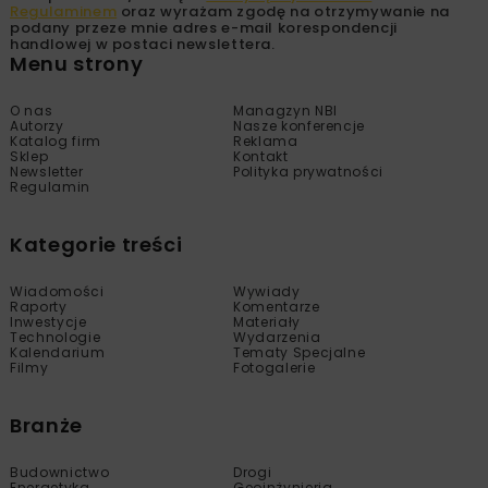
Regulaminem
oraz wyrażam zgodę na otrzymywanie na
podany przeze mnie adres e-mail korespondencji
handlowej w postaci newslettera.
Menu strony
O nas
Managzyn NBI
Autorzy
Nasze konferencje
Katalog firm
Reklama
Sklep
Kontakt
Newsletter
Polityka prywatności
Regulamin
Kategorie treści
Wiadomości
Wywiady
Raporty
Komentarze
Inwestycje
Materiały
Technologie
Wydarzenia
Kalendarium
Tematy Specjalne
Filmy
Fotogalerie
Branże
Budownictwo
Drogi
Energetyka
Geoinżynieria