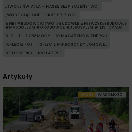
„TWOJE ŚWIATŁA – NASZE BEZPIECZEŃSTWO”
„WODOCIĄGI KIELECKIE” SP. Z O.O.
#NBI #BUDOWNICTWO #BUDOWLE #NIEWZYKŁEBUDOWLE
#MAUSOLEUM #GROBOWCE #JERUSALEM #1LISTOPADA
0–2
1
1 GW MOCY
10 MAGAZYNÓW ENERGII
10-LECIE FOT
10-LECIE MIKROSONDY JONOWEJ
10-LECIE PKD
100 LAT PIG
Artykuły
DROGI
WIADOMOŚCI