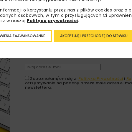
informacji o korzystaniu przez nas z plików cookies oraz o 
danych osobowych, w tym o przysługujących Ci uprawnien
esz w naszej
Polityce prywatności
.
Lubisz wiedzieć więcej?
WIENIA ZAAWANSOWANNE
AKCEPTUJĘ I PRZECHODZĘ DO SERWISU
Zapisz się do newslettera aby otrzymywa
branżowe, zaproszenia na wydarzenia, at
akcje specjalne.
Zapoznałam/em się z
Polityką Prywatności
i
Re
otrzymywanie na podany przeze mnie adres e-mai
newslettera.