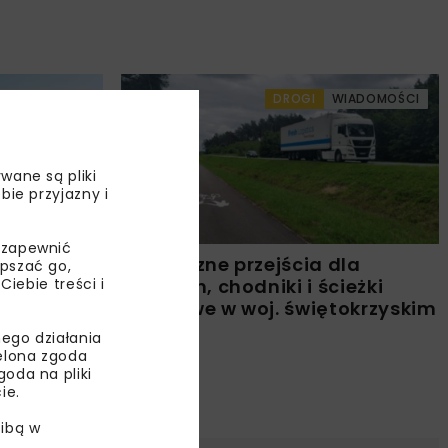
WIADOMOŚCI
DROGI
WIADOMOŚCI
wane są pliki
bie przyjazny i
 zapewnić
iki
Bezpieczne przejścia dla
epszać go,
ebie treści i
pieszych, chodniki i ścieżki
rowerowe w woj. świętokrzyskim
ego działania
ielona zgoda
oda na pliki
ie.
ibą w