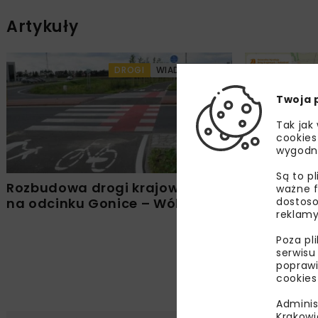
Artykuły
DROGI
WIADOMOŚCI
Twoja 
Tak jak
cookies
wygodn
Są to p
Rozbudowa drogi krajowej nr 92
Przetarg n
ważne f
dostoso
na odcinku Gonice – Wólka
rowerową 
reklamy
Poza pl
serwisu
poprawi
cookies
Adminis
Krakowi