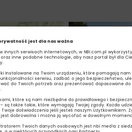
DROGI
WIADOMOŚCI
DROGI
prywatność jest dla nas ważna
 w innych serwisach internetowych, w NBI.com.pl wykorzysty
 oraz inne podobne technologie, aby nasz portal był dla Cie
y.
liki instalowane na Twoim urządzeniu, które pomagają nam
a ścieżkę pieszo-
Powstały nowe chodn
unkcjonalności serwisu, zadbać o jego bezpieczeństwo, ul
wać do Twoich potrzeb oraz prezentować dopasowane do Ci
przy DK72
na Podkarpaciu
.
ikami, które są nam niezbędne do prawidłowego i bezpieczn
 – są także takie, które wymagają Twojej zgody. Każda udz
 Twoje doświadczenia jeśli jesteś naszym Użytkownikiem. Zg
 jest dobrowolna i można ją wycofać w dowolnym momenc
tratorem Twoich danych osobowych jest nbi med!a z siedz
e, a w niektórych przypadkach nasi Partnerzy.