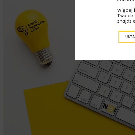
Więcej 
Twoich 
znajdzi
USTA