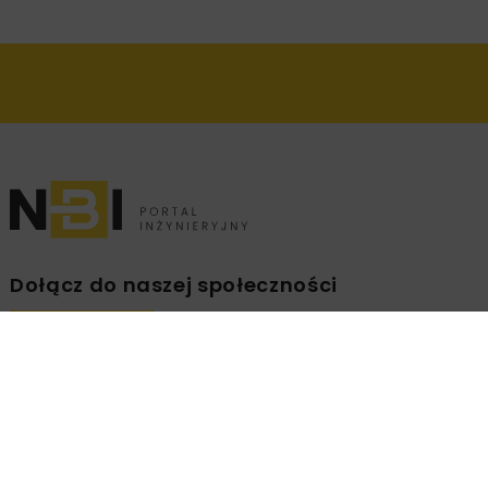
Dołącz do naszej społeczności
Zapisz się na branżowy newsletter!
ZAPISZ
MNIE