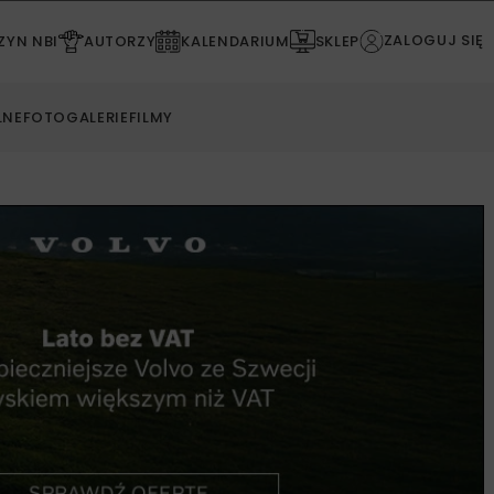
ZALOGUJ SIĘ
YN NBI
AUTORZY
KALENDARIUM
SKLEP
LNE
FOTOGALERIE
FILMY