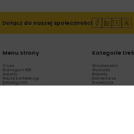
Dołącz do naszej społeczności
Menu strony
Kategorie treś
O nas
Wiadomości
Managzyn NBI
Wywiady
Autorzy
Raporty
Nasze konferencje
Komentarze
Katalog firm
Inwestycje
Reklama
Materiały
Sklep
Technologie
Kontakt
Wydarzenia
Newsletter
Kalendarium
Polityka prywatności
Tematy Specjalne
Regulamin
Filmy
Fotogalerie