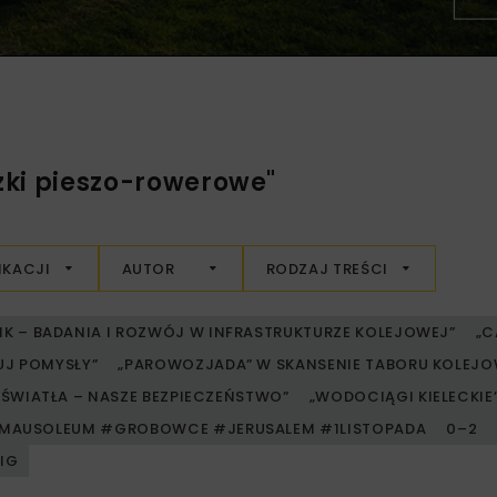
żki pieszo-rowerowe"
IKACJI
AUTOR
RODZAJ TREŚCI
RIK – BADANIA I ROZWÓJ W INFRASTRUKTURZE KOLEJOWEJ”
„C
UJ POMYSŁY”
„PAROWOZJADA” W SKANSENIE TABORU KOLE
ŚWIATŁA – NASZE BEZPIECZEŃSTWO”
„WODOCIĄGI KIELECKIE” 
MAUSOLEUM #GROBOWCE #JERUSALEM #1LISTOPADA
0–2
PIG