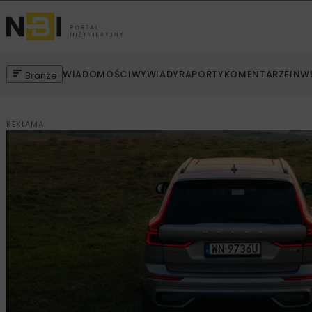
WIADOMOŚCI
WYWIADY
RAPORTY
KOMENTARZE
INW
Branże
REKLAMA