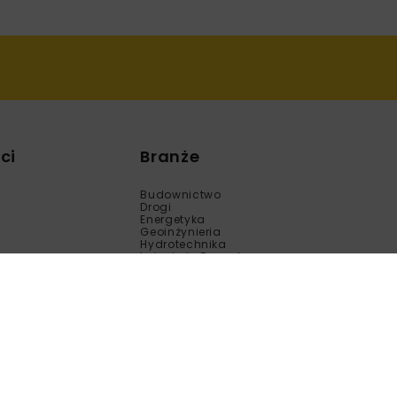
ci
Branże
Budownictwo
Drogi
Energetyka
Geoinżynieria
Hydrotechnika
Inżynieria Bezwykopowa
Kolej
Mosty
Tunele
Wod-Kan
Motoryzacja