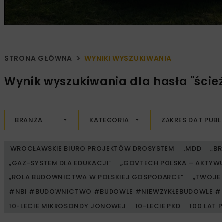
STRONA GŁÓWNA
WYNIKI WYSZUKIWANIA
Wynik wyszukiwania dla hasła "ście
BRANŻA
KATEGORIA
ZAKRES DAT PUBL
WROCŁAWSKIE BIURO PROJEKTÓW DROSYSTEM
.MDD
„B
„GAZ-SYSTEM DLA EDUKACJI”
„GOVTECH POLSKA – AKTYW
„ROLA BUDOWNICTWA W POLSKIEJ GOSPODARCE”
„TWOJE 
#NBI #BUDOWNICTWO #BUDOWLE #NIEWZYKŁEBUDOWLE #
10-LECIE MIKROSONDY JONOWEJ
10-LECIE PKD
100 LAT 