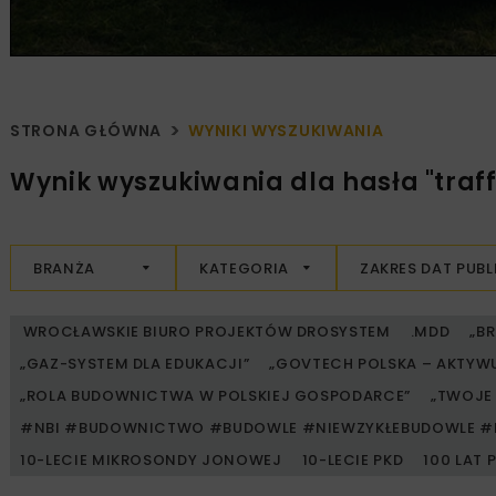
STRONA GŁÓWNA
WYNIKI WYSZUKIWANIA
Wynik wyszukiwania dla hasła "traff
BRANŻA
KATEGORIA
ZAKRES DAT PUBL
WROCŁAWSKIE BIURO PROJEKTÓW DROSYSTEM
.MDD
„B
„GAZ-SYSTEM DLA EDUKACJI”
„GOVTECH POLSKA – AKTYW
„ROLA BUDOWNICTWA W POLSKIEJ GOSPODARCE”
„TWOJE 
#NBI #BUDOWNICTWO #BUDOWLE #NIEWZYKŁEBUDOWLE #
10-LECIE MIKROSONDY JONOWEJ
10-LECIE PKD
100 LAT 