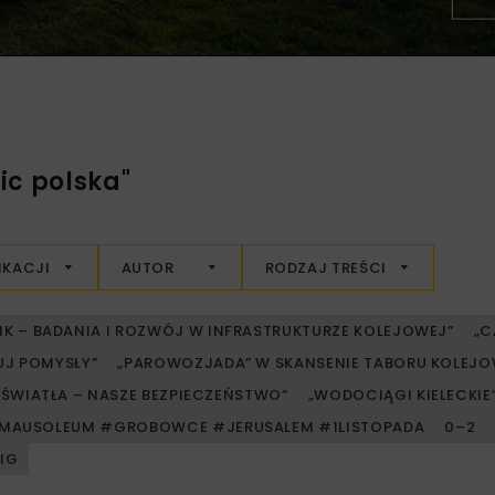
ic polska"
IKACJI
AUTOR
RODZAJ TREŚCI
RIK – BADANIA I ROZWÓJ W INFRASTRUKTURZE KOLEJOWEJ”
„C
UJ POMYSŁY”
„PAROWOZJADA” W SKANSENIE TABORU KOLE
ŚWIATŁA – NASZE BEZPIECZEŃSTWO”
„WODOCIĄGI KIELECKIE” 
MAUSOLEUM #GROBOWCE #JERUSALEM #1LISTOPADA
0–2
PIG