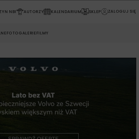
ZALOGUJ SIĘ
YN NBI
AUTORZY
KALENDARIUM
SKLEP
LNE
FOTOGALERIE
FILMY