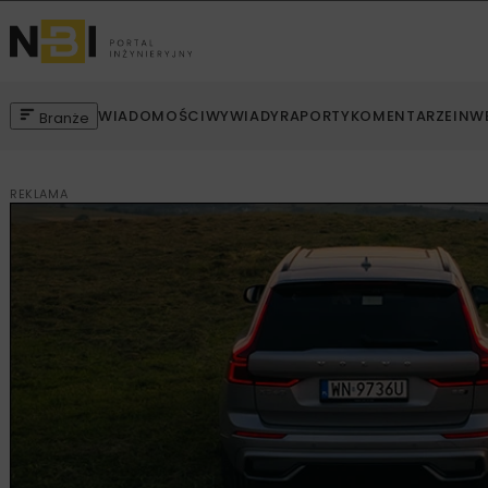
WIADOMOŚCI
WYWIADY
RAPORTY
KOMENTARZE
INW
Branże
REKLAMA