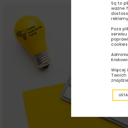
Są to p
ważne f
dostoso
reklamy
Poza pl
serwisu
poprawi
cookies
Adminis
Krakowi
Więcej 
Twoich 
znajdzi
USTA