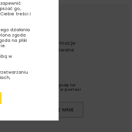
 zapewnić
epszać go,
ebie treści i
ego działania
ielona zgoda
oda na pliki
ć od nas najlepsze informacje
ie.
rakcyjne oferty i dedykowane
ibą w
przetwarzaniu
iach,
gulaminem
oraz wyrażam zgodę na
l korespondencji handlowej w postaci
ZAPISZ MNIE