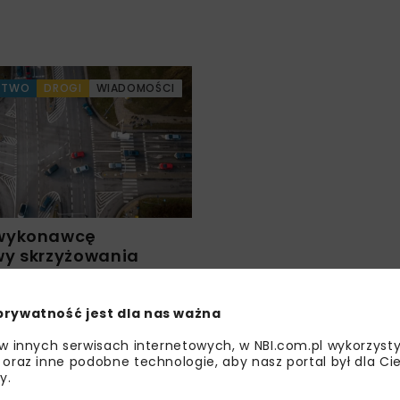
CTWO
DROGI
WIADOMOŚCI
wykonawcę
y skrzyżowania
kiej i Poligonowej
wie
prywatność jest dla nas ważna
 w innych serwisach internetowych, w NBI.com.pl wykorzysty
 oraz inne podobne technologie, aby nasz portal był dla Cie
y.