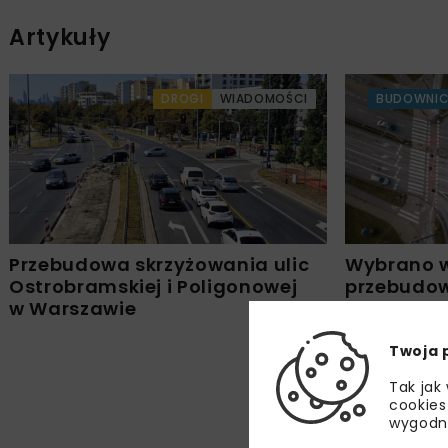
Artykuły
DROGI
WIADOMOŚCI
BUDOWNI
Przebudowa skrzyżowania ulic
Wybrano 
Ostrobramskiej i Poligonowej
przebudow
w Warszawie
Ostrobrams
w Warsza
Twoja 
Tak jak
cookies
wygodn