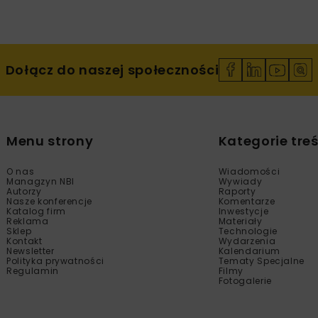
Dołącz do naszej społeczności
Menu strony
Kategorie treś
O nas
Wiadomości
Managzyn NBI
Wywiady
Autorzy
Raporty
Nasze konferencje
Komentarze
Katalog firm
Inwestycje
Reklama
Materiały
Sklep
Technologie
Kontakt
Wydarzenia
Newsletter
Kalendarium
Polityka prywatności
Tematy Specjalne
Regulamin
Filmy
Fotogalerie