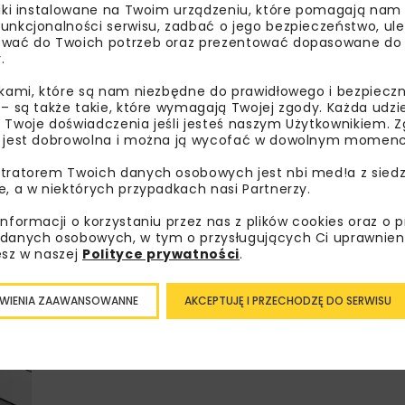
liki instalowane na Twoim urządzeniu, które pomagają nam
unkcjonalności serwisu, zadbać o jego bezpieczeństwo, ul
wać do Twoich potrzeb oraz prezentować dopasowane do Ci
.
Lubisz wiedzieć więcej?
ikami, które są nam niezbędne do prawidłowego i bezpieczn
 – są także takie, które wymagają Twojej zgody. Każda udz
 Twoje doświadczenia jeśli jesteś naszym Użytkownikiem. Zg
Zapisz się do newslettera aby otrzymywa
 jest dobrowolna i można ją wycofać w dowolnym momenc
branżowe, zaproszenia na wydarzenia, at
tratorem Twoich danych osobowych jest nbi med!a z siedz
akcje specjalne.
e, a w niektórych przypadkach nasi Partnerzy.
informacji o korzystaniu przez nas z plików cookies oraz o 
danych osobowych, w tym o przysługujących Ci uprawnien
esz w naszej
Polityce prywatności
.
Zapoznałam/em się z
Polityką Prywatności
i
Re
otrzymywanie na podany przeze mnie adres e-mai
newslettera.
WIENIA ZAAWANSOWANNE
AKCEPTUJĘ I PRZECHODZĘ DO SERWISU