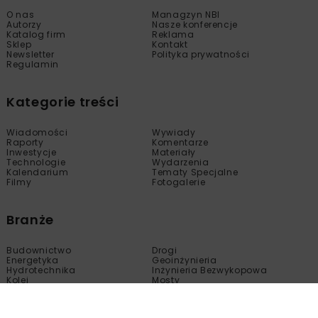
O nas
Managzyn NBI
Autorzy
Nasze konferencje
Katalog firm
Reklama
Sklep
Kontakt
Newsletter
Polityka prywatności
Regulamin
Kategorie treści
Wiadomości
Wywiady
Raporty
Komentarze
Inwestycje
Materiały
Technologie
Wydarzenia
Kalendarium
Tematy Specjalne
Filmy
Fotogalerie
Branże
Budownictwo
Drogi
Energetyka
Geoinżynieria
Hydrotechnika
Inżynieria Bezwykopowa
Kolej
Mosty
Tunele
Wod-Kan
Motoryzacja