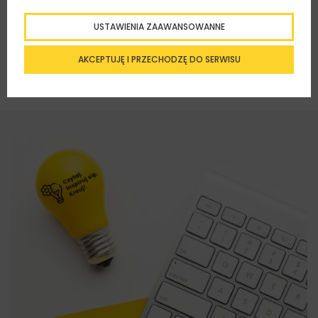
USTAWIENIA ZAAWANSOWANNE
AKCEPTUJĘ I PRZECHODZĘ DO SERWISU