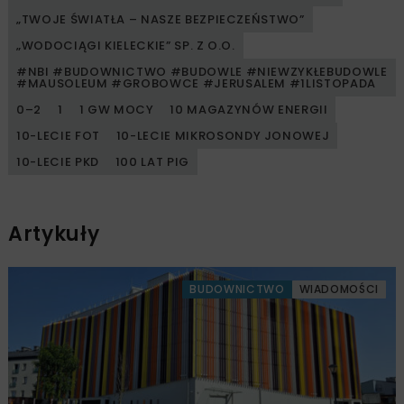
„TWOJE ŚWIATŁA – NASZE BEZPIECZEŃSTWO”
„WODOCIĄGI KIELECKIE” SP. Z O.O.
#NBI #BUDOWNICTWO #BUDOWLE #NIEWZYKŁEBUDOWLE
#MAUSOLEUM #GROBOWCE #JERUSALEM #1LISTOPADA
0–2
1
1 GW MOCY
10 MAGAZYNÓW ENERGII
10-LECIE FOT
10-LECIE MIKROSONDY JONOWEJ
10-LECIE PKD
100 LAT PIG
Artykuły
BUDOWNICTWO
WIADOMOŚCI