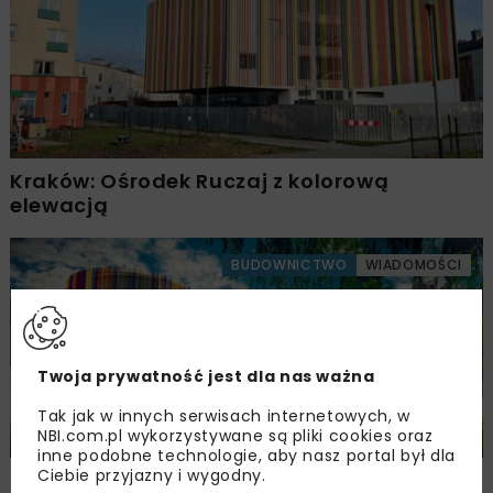
Kraków: Ośrodek Ruczaj z kolorową
elewacją
BUDOWNICTWO
WIADOMOŚCI
Twoja prywatność jest dla nas ważna
Tak jak w innych serwisach internetowych, w
NBI.com.pl wykorzystywane są pliki cookies oraz
inne podobne technologie, aby nasz portal był dla
Ciebie przyjazny i wygodny.
Kraków: Kończą się prace przy elewacji