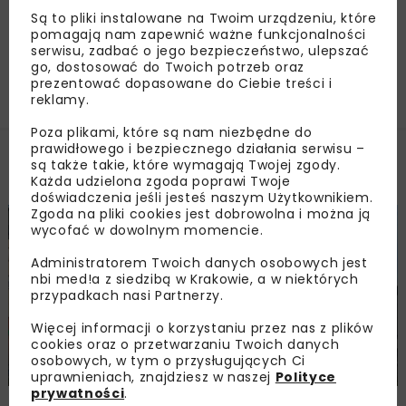
Ośrodka Ruczaj
Są to pliki instalowane na Twoim urządzeniu, które
pomagają nam zapewnić ważne funkcjonalności
serwisu, zadbać o jego bezpieczeństwo, ulepszać
go, dostosować do Twoich potrzeb oraz
Załaduj więcej...
prezentować dopasowane do Ciebie treści i
reklamy.
Poza plikami, które są nam niezbędne do
prawidłowego i bezpiecznego działania serwisu –
są także takie, które wymagają Twojej zgody.
Filmy
Każda udzielona zgoda poprawi Twoje
doświadczenia jeśli jesteś naszym Użytkownikiem.
Zgoda na pliki cookies jest dobrowolna i można ją
BUDOWNICTWO
FILMY
wycofać w dowolnym momencie.
Administratorem Twoich danych osobowych jest
nbi med!a z siedzibą w Krakowie, a w niektórych
przypadkach nasi Partnerzy.
Więcej informacji o korzystaniu przez nas z plików
cookies oraz o przetwarzaniu Twoich danych
osobowych, w tym o przysługujących Ci
Ośrodek Ruczaj – elewacja zewnętrzna gotowa
uprawnieniach, znajdziesz w naszej
Polityce
prywatności
.