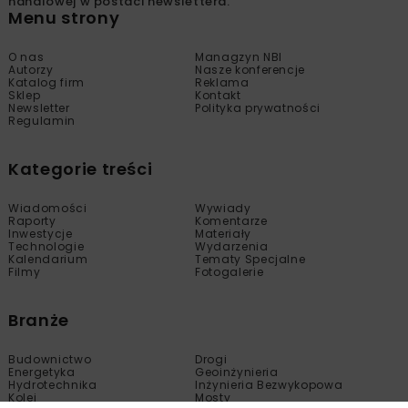
handlowej w postaci newslettera.
Menu strony
O nas
Managzyn NBI
Autorzy
Nasze konferencje
Katalog firm
Reklama
Sklep
Kontakt
Newsletter
Polityka prywatności
Regulamin
Kategorie treści
Wiadomości
Wywiady
Raporty
Komentarze
Inwestycje
Materiały
Technologie
Wydarzenia
Kalendarium
Tematy Specjalne
Filmy
Fotogalerie
Branże
Budownictwo
Drogi
Energetyka
Geoinżynieria
Hydrotechnika
Inżynieria Bezwykopowa
Kolej
Mosty