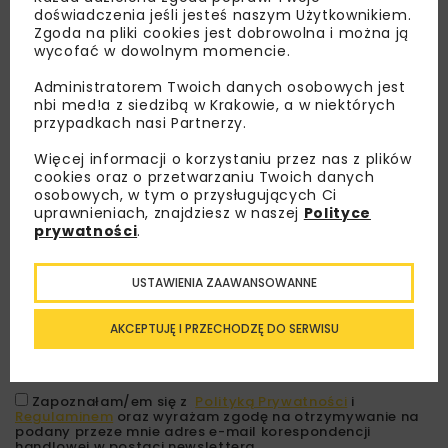
doświadczenia jeśli jesteś naszym Użytkownikiem.
Zgoda na pliki cookies jest dobrowolna i można ją
wycofać w dowolnym momencie.
Administratorem Twoich danych osobowych jest
nbi med!a z siedzibą w Krakowie, a w niektórych
przypadkach nasi Partnerzy.
Więcej informacji o korzystaniu przez nas z plików
cookies oraz o przetwarzaniu Twoich danych
Lubisz wiedzieć więcej?
osobowych, w tym o przysługujących Ci
uprawnieniach, znajdziesz w naszej
Polityce
prywatności
.
Zapisz się do newslettera aby otrzymywać od
nas najlepsze informacje branżowe,
zaproszenia na wydarzenia, atrakcyjne oferty i
USTAWIENIA ZAAWANSOWANNE
dedykowane akcje specjalne.
AKCEPTUJĘ I PRZECHODZĘ DO SERWISU
Zapoznałam/em się z
Polityką Prywatności
i
Regulaminem
oraz wyrażam zgodę na otrzymywanie na
podany przeze mnie adres e-mail korespondencji
handlowej w postaci newslettera.