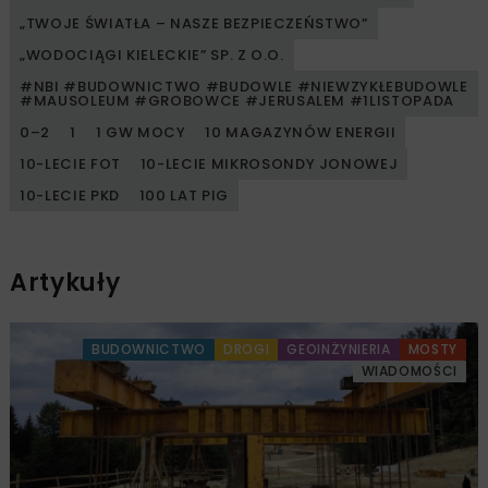
„TWOJE ŚWIATŁA – NASZE BEZPIECZEŃSTWO”
„WODOCIĄGI KIELECKIE” SP. Z O.O.
#NBI #BUDOWNICTWO #BUDOWLE #NIEWZYKŁEBUDOWLE
#MAUSOLEUM #GROBOWCE #JERUSALEM #1LISTOPADA
0–2
1
1 GW MOCY
10 MAGAZYNÓW ENERGII
10-LECIE FOT
10-LECIE MIKROSONDY JONOWEJ
10-LECIE PKD
100 LAT PIG
Artykuły
BUDOWNICTWO
DROGI
GEOINŻYNIERIA
MOSTY
WIADOMOŚCI