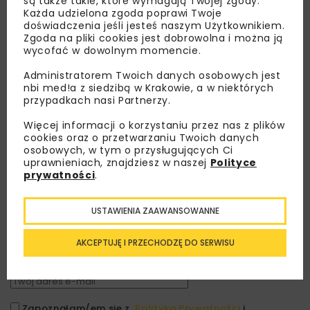
są także takie, które wymagają Twojej zgody.
Każda udzielona zgoda poprawi Twoje
doświadczenia jeśli jesteś naszym Użytkownikiem.
Zgoda na pliki cookies jest dobrowolna i można ją
wycofać w dowolnym momencie.
Administratorem Twoich danych osobowych jest
nbi med!a z siedzibą w Krakowie, a w niektórych
przypadkach nasi Partnerzy.
Więcej informacji o korzystaniu przez nas z plików
cookies oraz o przetwarzaniu Twoich danych
osobowych, w tym o przysługujących Ci
uprawnieniach, znajdziesz w naszej
Polityce
Lubisz wiedzieć więcej?
prywatności
.
Zapisz się do newslettera aby otrzymywać od
nas najlepsze informacje branżowe,
USTAWIENIA ZAAWANSOWANNE
zaproszenia na wydarzenia, atrakcyjne oferty i
dedykowane akcje specjalne.
AKCEPTUJĘ I PRZECHODZĘ DO SERWISU
Zapoznałam/em się z
Polityką Prywatności
i