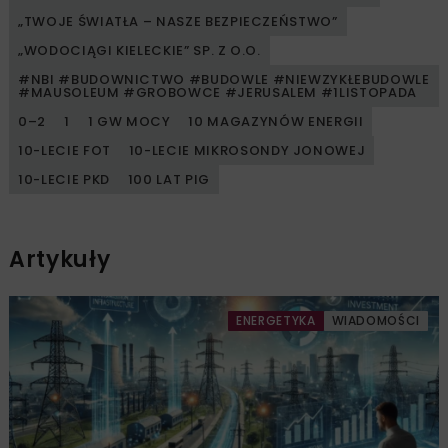
„TWOJE ŚWIATŁA – NASZE BEZPIECZEŃSTWO”
„WODOCIĄGI KIELECKIE” SP. Z O.O.
#NBI #BUDOWNICTWO #BUDOWLE #NIEWZYKŁEBUDOWLE
#MAUSOLEUM #GROBOWCE #JERUSALEM #1LISTOPADA
0–2
1
1 GW MOCY
10 MAGAZYNÓW ENERGII
10-LECIE FOT
10-LECIE MIKROSONDY JONOWEJ
10-LECIE PKD
100 LAT PIG
Artykuły
ENERGETYKA
WIADOMOŚCI