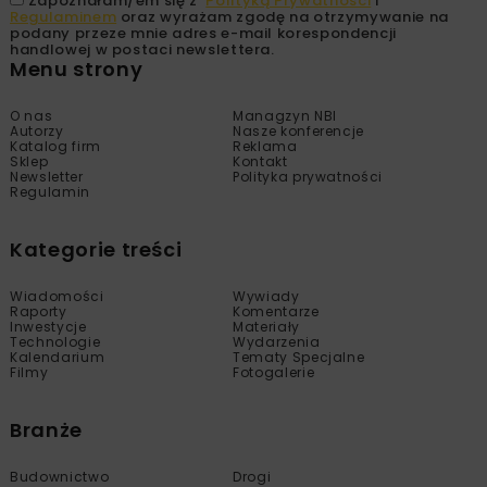
Zapoznałam/em się z
Polityką Prywatności
i
Regulaminem
oraz wyrażam zgodę na otrzymywanie na
podany przeze mnie adres e-mail korespondencji
handlowej w postaci newslettera.
Menu strony
O nas
Managzyn NBI
Autorzy
Nasze konferencje
Katalog firm
Reklama
Sklep
Kontakt
Newsletter
Polityka prywatności
Regulamin
Kategorie treści
Wiadomości
Wywiady
Raporty
Komentarze
Inwestycje
Materiały
Technologie
Wydarzenia
Kalendarium
Tematy Specjalne
Filmy
Fotogalerie
Branże
Budownictwo
Drogi