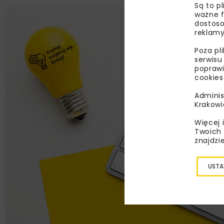
Są to p
ważne f
dostoso
reklamy
Poza pl
serwisu
poprawi
cookies
Adminis
Krakowi
Więcej 
Twoich 
znajdzi
USTA