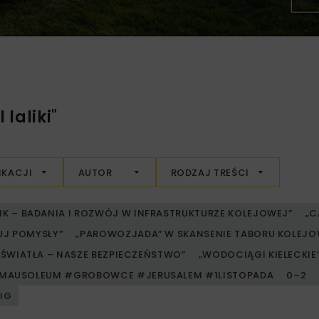
laliki"
IKACJI
AUTOR
RODZAJ TREŚCI
RIK – BADANIA I ROZWÓJ W INFRASTRUKTURZE KOLEJOWEJ”
„C
UJ POMYSŁY”
„PAROWOZJADA” W SKANSENIE TABORU KOLE
ŚWIATŁA – NASZE BEZPIECZEŃSTWO”
„WODOCIĄGI KIELECKIE” 
MAUSOLEUM #GROBOWCE #JERUSALEM #1LISTOPADA
0–2
PIG