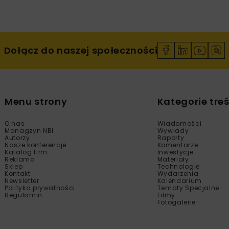
Dołącz do naszej społeczności
Menu strony
Kategorie treś
O nas
Wiadomości
Managzyn NBI
Wywiady
Autorzy
Raporty
Nasze konferencje
Komentarze
Katalog firm
Inwestycje
Reklama
Materiały
Sklep
Technologie
Kontakt
Wydarzenia
Newsletter
Kalendarium
Polityka prywatności
Tematy Specjalne
Regulamin
Filmy
Fotogalerie