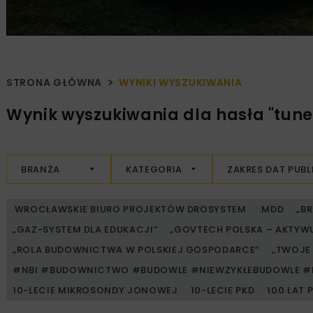
STRONA GŁÓWNA
WYNIKI WYSZUKIWANIA
Wynik wyszukiwania dla hasła "tunel 
BRANŻA
KATEGORIA
ZAKRES DAT PUBL
WROCŁAWSKIE BIURO PROJEKTÓW DROSYSTEM
.MDD
„B
„GAZ-SYSTEM DLA EDUKACJI”
„GOVTECH POLSKA – AKTYW
„ROLA BUDOWNICTWA W POLSKIEJ GOSPODARCE”
„TWOJE 
#NBI #BUDOWNICTWO #BUDOWLE #NIEWZYKŁEBUDOWLE #
10-LECIE MIKROSONDY JONOWEJ
10-LECIE PKD
100 LAT 