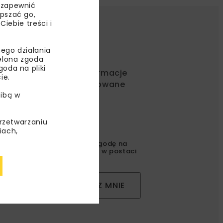
 zapewnić
epszać go,
ebie treści i
ego działania
ielona zgoda
oda na pliki
ć od nas najlepsze informacje
ie.
rakcyjne oferty i dedykowane
ibą w
przetwarzaniu
iach,
gulaminem
oraz wyrażam zgodę na
l korespondencji handlowej w postaci
ZAPISZ MNIE