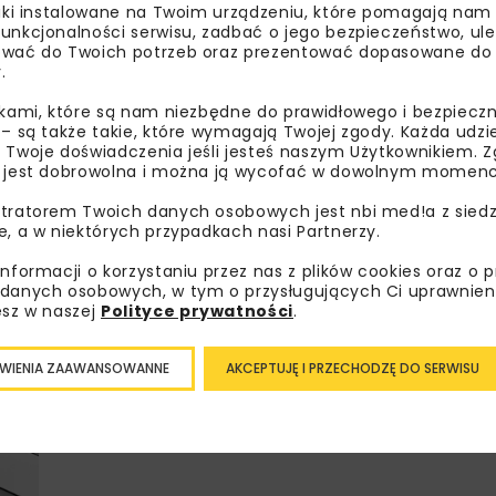
liki instalowane na Twoim urządzeniu, które pomagają nam
unkcjonalności serwisu, zadbać o jego bezpieczeństwo, ul
wać do Twoich potrzeb oraz prezentować dopasowane do Ci
.
Lubisz wiedzieć więcej?
ikami, które są nam niezbędne do prawidłowego i bezpieczn
 – są także takie, które wymagają Twojej zgody. Każda udz
 Twoje doświadczenia jeśli jesteś naszym Użytkownikiem. Zg
Zapisz się do newslettera aby otrzymywa
 jest dobrowolna i można ją wycofać w dowolnym momenc
branżowe, zaproszenia na wydarzenia, at
tratorem Twoich danych osobowych jest nbi med!a z siedz
akcje specjalne.
e, a w niektórych przypadkach nasi Partnerzy.
informacji o korzystaniu przez nas z plików cookies oraz o 
danych osobowych, w tym o przysługujących Ci uprawnien
esz w naszej
Polityce prywatności
.
Zapoznałam/em się z
Polityką Prywatności
i
Re
otrzymywanie na podany przeze mnie adres e-mai
newslettera.
WIENIA ZAAWANSOWANNE
AKCEPTUJĘ I PRZECHODZĘ DO SERWISU