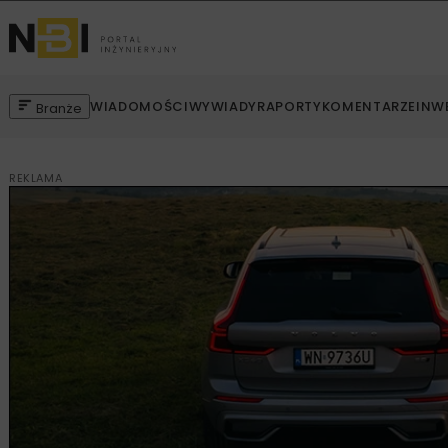
WIADOMOŚCI
WYWIADY
RAPORTY
KOMENTARZE
INW
Branże
REKLAMA