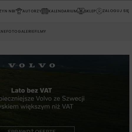
ZALOGUJ SIĘ
YN NBI
AUTORZY
KALENDARIUM
SKLEP
LNE
FOTOGALERIE
FILMY