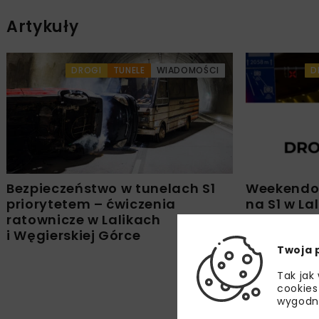
Artykuły
DROGI
TUNELE
WIADOMOŚCI
D
Bezpieczeństwo w tunelach S1
Weekendow
priorytetem – ćwiczenia
na S1 w La
ratownicze w Lalikach
i Węgierskiej Górce
Twoja 
Tak jak
cookies
wygodn