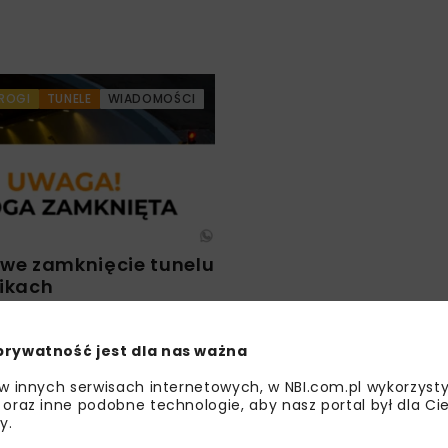
ROGI
TUNELE
WIADOMOŚCI
e zamknięcie tunelu
likach
prywatność jest dla nas ważna
 w innych serwisach internetowych, w NBI.com.pl wykorzysty
 oraz inne podobne technologie, aby nasz portal był dla Cie
y.