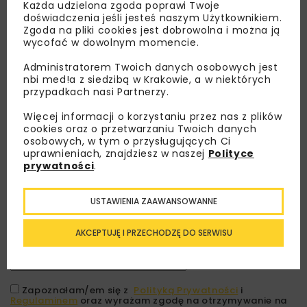
Każda udzielona zgoda poprawi Twoje
doświadczenia jeśli jesteś naszym Użytkownikiem.
Zgoda na pliki cookies jest dobrowolna i można ją
wycofać w dowolnym momencie.
Administratorem Twoich danych osobowych jest
nbi med!a z siedzibą w Krakowie, a w niektórych
przypadkach nasi Partnerzy.
Więcej informacji o korzystaniu przez nas z plików
cookies oraz o przetwarzaniu Twoich danych
osobowych, w tym o przysługujących Ci
Lubisz wiedzieć więcej?
uprawnieniach, znajdziesz w naszej
Polityce
prywatności
.
Zapisz się do newslettera aby otrzymywać od
nas najlepsze informacje branżowe,
USTAWIENIA ZAAWANSOWANNE
zaproszenia na wydarzenia, atrakcyjne oferty i
dedykowane akcje specjalne.
AKCEPTUJĘ I PRZECHODZĘ DO SERWISU
Zapoznałam/em się z
Polityką Prywatności
i
Regulaminem
oraz wyrażam zgodę na otrzymywanie na