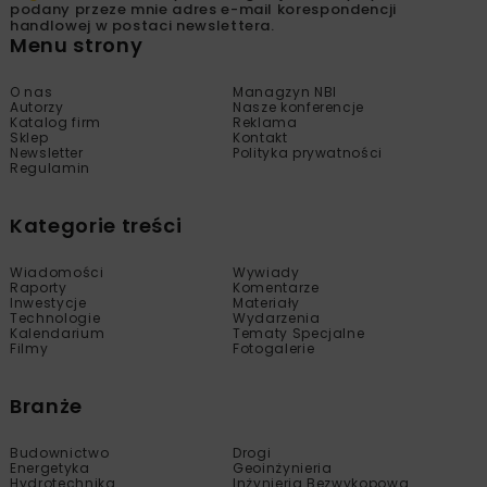
podany przeze mnie adres e-mail korespondencji
handlowej w postaci newslettera.
Menu strony
O nas
Managzyn NBI
Autorzy
Nasze konferencje
Katalog firm
Reklama
Sklep
Kontakt
Newsletter
Polityka prywatności
Regulamin
Kategorie treści
Wiadomości
Wywiady
Raporty
Komentarze
Inwestycje
Materiały
Technologie
Wydarzenia
Kalendarium
Tematy Specjalne
Filmy
Fotogalerie
Branże
Budownictwo
Drogi
Energetyka
Geoinżynieria
Hydrotechnika
Inżynieria Bezwykopowa