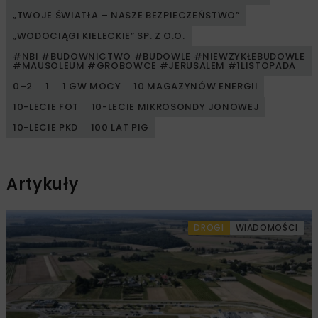
„TWOJE ŚWIATŁA – NASZE BEZPIECZEŃSTWO”
„WODOCIĄGI KIELECKIE” SP. Z O.O.
#NBI #BUDOWNICTWO #BUDOWLE #NIEWZYKŁEBUDOWLE
#MAUSOLEUM #GROBOWCE #JERUSALEM #1LISTOPADA
0–2
1
1 GW MOCY
10 MAGAZYNÓW ENERGII
10-LECIE FOT
10-LECIE MIKROSONDY JONOWEJ
10-LECIE PKD
100 LAT PIG
Artykuły
DROGI
WIADOMOŚCI