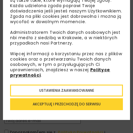
są także takie, które wymagają Twojej zgody.
Każda udzielona zgoda poprawi Twoje
doświadczenia jeśli jesteś naszym Użytkownikiem.
Zgoda na pliki cookies jest dobrowolna i można ją
wycofać w dowolnym momencie.
Administratorem Twoich danych osobowych jest
nbi med!a z siedzibą w Krakowie, a w niektórych
przypadkach nasi Partnerzy.
Więcej informacji o korzystaniu przez nas z plików
cookies oraz o przetwarzaniu Twoich danych
osobowych, w tym o przysługujących Ci
uprawnieniach, znajdziesz w naszej
Polityce
Lubisz wiedzieć więcej?
prywatności
.
Zapisz się do newslettera aby otrzymywać od
nas najlepsze informacje branżowe,
USTAWIENIA ZAAWANSOWANNE
zaproszenia na wydarzenia, atrakcyjne oferty i
dedykowane akcje specjalne.
AKCEPTUJĘ I PRZECHODZĘ DO SERWISU
Zapoznałam/em się z
Polityką Prywatności
i