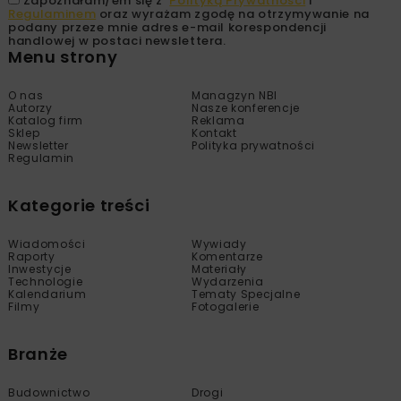
Zapoznałam/em się z
Polityką Prywatności
i
Regulaminem
oraz wyrażam zgodę na otrzymywanie na
podany przeze mnie adres e-mail korespondencji
handlowej w postaci newslettera.
Menu strony
O nas
Managzyn NBI
Autorzy
Nasze konferencje
Katalog firm
Reklama
Sklep
Kontakt
Newsletter
Polityka prywatności
Regulamin
Kategorie treści
Wiadomości
Wywiady
Raporty
Komentarze
Inwestycje
Materiały
Technologie
Wydarzenia
Kalendarium
Tematy Specjalne
Filmy
Fotogalerie
Branże
Budownictwo
Drogi