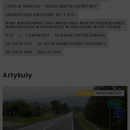
„TWOJE ŚWIATŁA – NASZE BEZPIECZEŃSTWO”
„WODOCIĄGI KIELECKIE” SP. Z O.O.
#NBI #BUDOWNICTWO #BUDOWLE #NIEWZYKŁEBUDOWLE
#MAUSOLEUM #GROBOWCE #JERUSALEM #1LISTOPADA
0–2
1
1 GW MOCY
10 MAGAZYNÓW ENERGII
10-LECIE FOT
10-LECIE MIKROSONDY JONOWEJ
10-LECIE PKD
100 LAT PIG
Artykuły
DROGI
WIADOMOŚCI