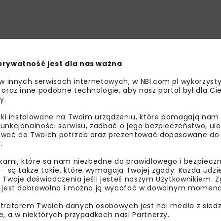
prywatność jest dla nas ważna
 w innych serwisach internetowych, w NBI.com.pl wykorzysty
 oraz inne podobne technologie, aby nasz portal był dla Cie
y.
liki instalowane na Twoim urządzeniu, które pomagają nam
unkcjonalności serwisu, zadbać o jego bezpieczeństwo, ul
wać do Twoich potrzeb oraz prezentować dopasowane do Ci
.
ikami, które są nam niezbędne do prawidłowego i bezpieczn
 – są także takie, które wymagają Twojej zgody. Każda udz
 Twoje doświadczenia jeśli jesteś naszym Użytkownikiem. Zg
 jest dobrowolna i można ją wycofać w dowolnym momenc
tratorem Twoich danych osobowych jest nbi med!a z siedz
e, a w niektórych przypadkach nasi Partnerzy.