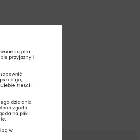
wane są pliki
bie przyjazny i
 zapewnić
epszać go,
ebie treści i
ego działania
ielona zgoda
oda na pliki
ie.
ibą w