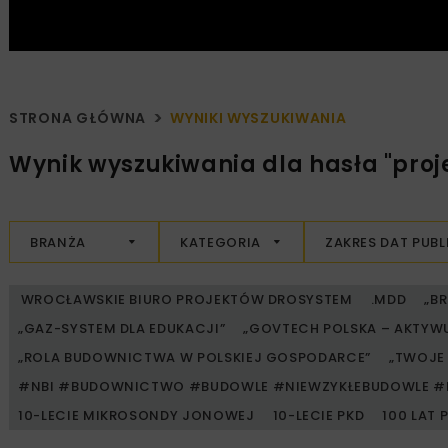
STRONA GŁÓWNA
WYNIKI WYSZUKIWANIA
Wynik wyszukiwania dla hasła "proj
BRANŻA
KATEGORIA
ZAKRES DAT PUBL
WROCŁAWSKIE BIURO PROJEKTÓW DROSYSTEM
.MDD
„B
„GAZ-SYSTEM DLA EDUKACJI”
„GOVTECH POLSKA – AKTYW
„ROLA BUDOWNICTWA W POLSKIEJ GOSPODARCE”
„TWOJE 
#NBI #BUDOWNICTWO #BUDOWLE #NIEWZYKŁEBUDOWLE #
10-LECIE MIKROSONDY JONOWEJ
10-LECIE PKD
100 LAT 