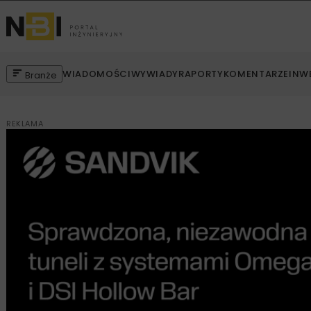
WIADOMOŚCI
WYWIADY
RAPORTY
KOMENTARZE
INW
Branże
REKLAMA