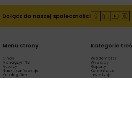
Dołącz do naszej społeczności
Menu strony
Kategorie treś
O nas
Wiadomości
Managzyn NBI
Wywiady
Autorzy
Raporty
Nasze konferencje
Komentarze
Katalog firm
Inwestycje
Reklama
Materiały
Sklep
Technologie
Kontakt
Wydarzenia
Newsletter
Kalendarium
Polityka prywatności
Tematy Specjalne
Regulamin
Filmy
Fotogalerie