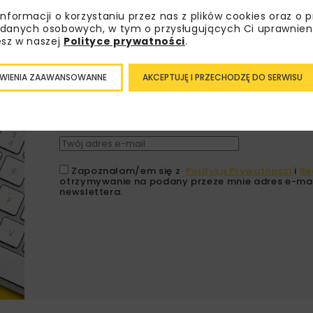
informacji o korzystaniu przez nas z plików cookies oraz o 
danych osobowych, w tym o przysługujących Ci uprawnien
Lubisz wiedzieć więcej?
esz w naszej
Polityce prywatności
.
Zapisz się do newslettera aby otrzymywa
WIENIA ZAAWANSOWANNE
AKCEPTUJĘ I PRZECHODZĘ DO SERWISU
branżowe, zaproszenia na wydarzenia, at
akcje specjalne.
Zapoznałam/em się z
Polityką Prywatności
i
Re
otrzymywanie na podany przeze mnie adres e-mai
newslettera.