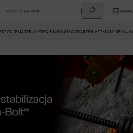
MAGAZ
ESTYCJE
MATERIAŁY
TECHNOLOGIE
WYDARZENIA
TEMATY SPECJA