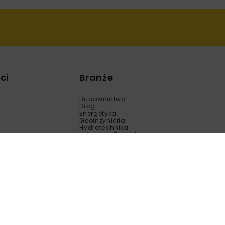
ci
Branże
Budownictwo
Drogi
Energetyka
Geoinżynieria
Hydrotechnika
Inżynieria Bezwykopowa
Kolej
Mosty
Tunele
Wod-Kan
Motoryzacja