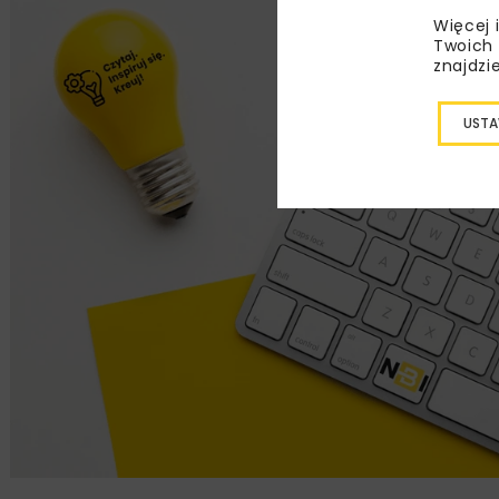
Więcej 
Twoich 
znajdzi
USTA