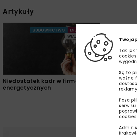
Artykuły
BUDOWNICTWO
ENERGETYKA
WIADOMOŚCI
Twoja 
Tak jak
cookies
wygodn
Są to p
ważne f
Niedostatek kadr w firmach
dostoso
energetycznych
reklamy
Poza pl
serwisu
poprawi
cookies
Adminis
Krakowi