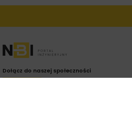
Dołącz do naszej społeczności
Zapisz się na branżowy newsletter!
ZAPISZ
MNIE