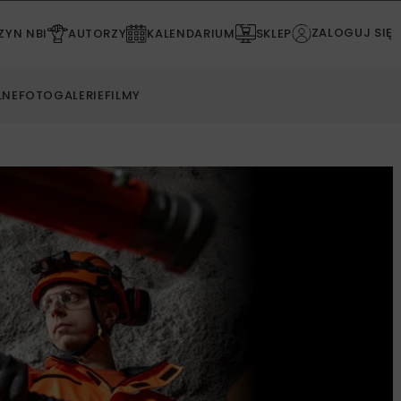
ZALOGUJ SIĘ
YN NBI
AUTORZY
KALENDARIUM
SKLEP
LNE
FOTOGALERIE
FILMY