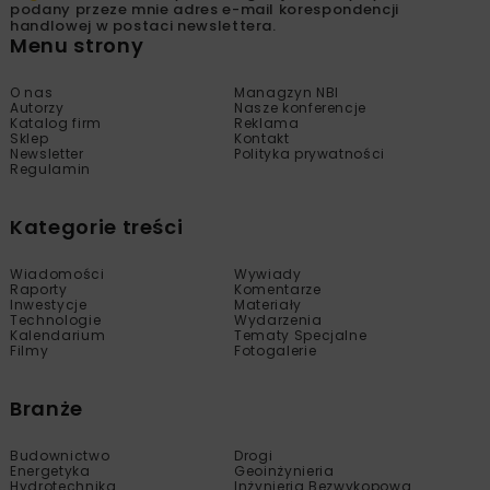
podany przeze mnie adres e-mail korespondencji
handlowej w postaci newslettera.
Menu strony
O nas
Managzyn NBI
Autorzy
Nasze konferencje
Katalog firm
Reklama
Sklep
Kontakt
Newsletter
Polityka prywatności
Regulamin
Kategorie treści
Wiadomości
Wywiady
Raporty
Komentarze
Inwestycje
Materiały
Technologie
Wydarzenia
Kalendarium
Tematy Specjalne
Filmy
Fotogalerie
Branże
Budownictwo
Drogi
Energetyka
Geoinżynieria
Hydrotechnika
Inżynieria Bezwykopowa