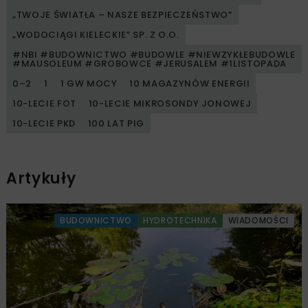
„TWOJE ŚWIATŁA – NASZE BEZPIECZEŃSTWO”
„WODOCIĄGI KIELECKIE” SP. Z O.O.
#NBI #BUDOWNICTWO #BUDOWLE #NIEWZYKŁEBUDOWLE
#MAUSOLEUM #GROBOWCE #JERUSALEM #1LISTOPADA
0–2
1
1 GW MOCY
10 MAGAZYNÓW ENERGII
10-LECIE FOT
10-LECIE MIKROSONDY JONOWEJ
10-LECIE PKD
100 LAT PIG
Artykuły
BUDOWNICTWO
HYDROTECHNIKA
WIADOMOŚCI