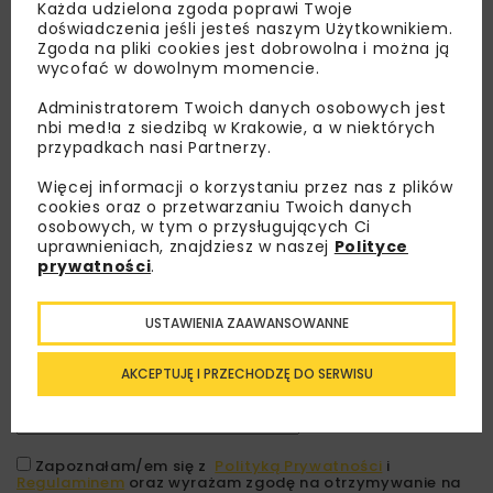
Każda udzielona zgoda poprawi Twoje
doświadczenia jeśli jesteś naszym Użytkownikiem.
Zgoda na pliki cookies jest dobrowolna i można ją
wycofać w dowolnym momencie.
Administratorem Twoich danych osobowych jest
nbi med!a z siedzibą w Krakowie, a w niektórych
przypadkach nasi Partnerzy.
Więcej informacji o korzystaniu przez nas z plików
cookies oraz o przetwarzaniu Twoich danych
osobowych, w tym o przysługujących Ci
Lubisz wiedzieć więcej?
uprawnieniach, znajdziesz w naszej
Polityce
prywatności
.
Zapisz się do newslettera aby otrzymywać od
nas najlepsze informacje branżowe,
USTAWIENIA ZAAWANSOWANNE
zaproszenia na wydarzenia, atrakcyjne oferty i
dedykowane akcje specjalne.
AKCEPTUJĘ I PRZECHODZĘ DO SERWISU
Zapoznałam/em się z
Polityką Prywatności
i
Regulaminem
oraz wyrażam zgodę na otrzymywanie na