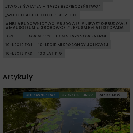
„TWOJE ŚWIATŁA – NASZE BEZPIECZEŃSTWO”
„WODOCIĄGI KIELECKIE” SP. Z O.O.
#NBI #BUDOWNICTWO #BUDOWLE #NIEWZYKŁEBUDOWLE
#MAUSOLEUM #GROBOWCE #JERUSALEM #1LISTOPADA
0–2
1
1 GW MOCY
10 MAGAZYNÓW ENERGII
10-LECIE FOT
10-LECIE MIKROSONDY JONOWEJ
10-LECIE PKD
100 LAT PIG
Artykuły
BUDOWNICTWO
HYDROTECHNIKA
WIADOMOŚCI