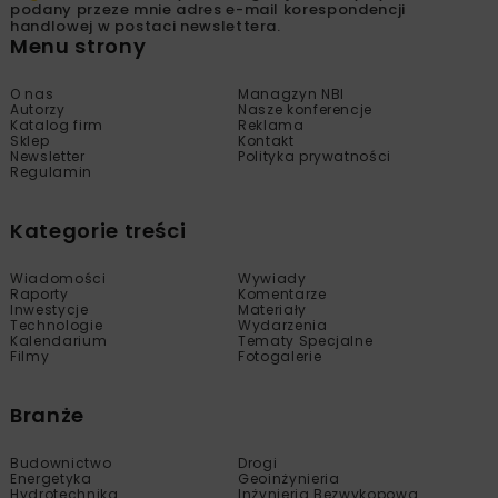
podany przeze mnie adres e-mail korespondencji
handlowej w postaci newslettera.
Menu strony
O nas
Managzyn NBI
Autorzy
Nasze konferencje
Katalog firm
Reklama
Sklep
Kontakt
Newsletter
Polityka prywatności
Regulamin
Kategorie treści
Wiadomości
Wywiady
Raporty
Komentarze
Inwestycje
Materiały
Technologie
Wydarzenia
Kalendarium
Tematy Specjalne
Filmy
Fotogalerie
Branże
Budownictwo
Drogi
Energetyka
Geoinżynieria
Hydrotechnika
Inżynieria Bezwykopowa