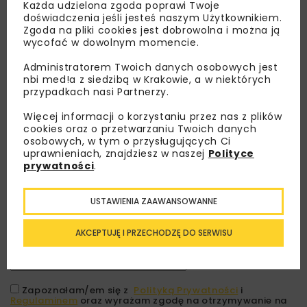
Każda udzielona zgoda poprawi Twoje
doświadczenia jeśli jesteś naszym Użytkownikiem.
Zgoda na pliki cookies jest dobrowolna i można ją
wycofać w dowolnym momencie.
Administratorem Twoich danych osobowych jest
nbi med!a z siedzibą w Krakowie, a w niektórych
przypadkach nasi Partnerzy.
Więcej informacji o korzystaniu przez nas z plików
cookies oraz o przetwarzaniu Twoich danych
osobowych, w tym o przysługujących Ci
Lubisz wiedzieć więcej?
uprawnieniach, znajdziesz w naszej
Polityce
prywatności
.
Zapisz się do newslettera aby otrzymywać od
nas najlepsze informacje branżowe,
USTAWIENIA ZAAWANSOWANNE
zaproszenia na wydarzenia, atrakcyjne oferty i
dedykowane akcje specjalne.
AKCEPTUJĘ I PRZECHODZĘ DO SERWISU
Zapoznałam/em się z
Polityką Prywatności
i
Regulaminem
oraz wyrażam zgodę na otrzymywanie na