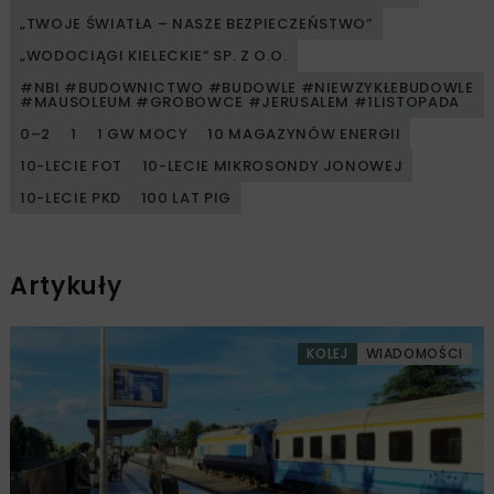
„TWOJE ŚWIATŁA – NASZE BEZPIECZEŃSTWO”
„WODOCIĄGI KIELECKIE” SP. Z O.O.
#NBI #BUDOWNICTWO #BUDOWLE #NIEWZYKŁEBUDOWLE
#MAUSOLEUM #GROBOWCE #JERUSALEM #1LISTOPADA
0–2
1
1 GW MOCY
10 MAGAZYNÓW ENERGII
10-LECIE FOT
10-LECIE MIKROSONDY JONOWEJ
10-LECIE PKD
100 LAT PIG
Artykuły
KOLEJ
WIADOMOŚCI