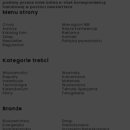
podany przeze mnie adres e-mail korespondencji
handlowej w postaci newslettera.
Menu strony
O nas
Managzyn NBI
Autorzy
Nasze konferencje
Katalog firm
Reklama
Sklep
Kontakt
Newsletter
Polityka prywatności
Regulamin
Kategorie treści
Wiadomości
Wywiady
Raporty
Komentarze
Inwestycje
Materiały
Technologie
Wydarzenia
Kalendarium
Tematy Specjalne
Filmy
Fotogalerie
Branże
Budownictwo
Drogi
Energetyka
Geoinżynieria
Hydrotechnika
Inżynieria Bezwykopowa