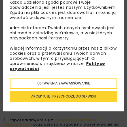
Każda udzielona zgoda poprawi Twoje
doświadczenia jeśli jesteś naszym Użytkownikiem.
Zgoda na pliki cookies jest dobrowolna i można ją
wycofać w dowolnym momencie.
Administratorem Twoich danych osobowych jest
nbi med!a z siedzibą w Krakowie, a w niektórych
przypadkach nasi Partnerzy.
Więcej informacji o korzystaniu przez nas z plików
cookies oraz o przetwarzaniu Twoich danych
osobowych, w tym o przysługujących Ci
Lubisz wiedzieć więcej?
uprawnieniach, znajdziesz w naszej
Polityce
prywatności
.
Zapisz się do newslettera aby otrzymywać od
nas najlepsze informacje branżowe,
USTAWIENIA ZAAWANSOWANNE
zaproszenia na wydarzenia, atrakcyjne oferty i
dedykowane akcje specjalne.
AKCEPTUJĘ I PRZECHODZĘ DO SERWISU
Zapoznałam/em się z
Polityką Prywatności
i
Regulaminem
oraz wyrażam zgodę na otrzymywanie na