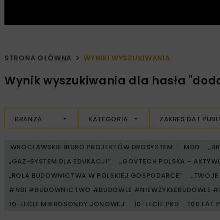
STRONA GŁÓWNA
WYNIKI WYSZUKIWANIA
Wynik wyszukiwania dla hasła "dod
BRANŻA
KATEGORIA
ZAKRES DAT PUBL
WROCŁAWSKIE BIURO PROJEKTÓW DROSYSTEM
.MDD
„B
„GAZ-SYSTEM DLA EDUKACJI”
„GOVTECH POLSKA – AKTYW
„ROLA BUDOWNICTWA W POLSKIEJ GOSPODARCE”
„TWOJE 
#NBI #BUDOWNICTWO #BUDOWLE #NIEWZYKŁEBUDOWLE #
10-LECIE MIKROSONDY JONOWEJ
10-LECIE PKD
100 LAT 