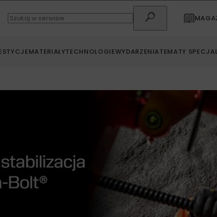
MAGAZ
ESTYCJE
MATERIAŁY
TECHNOLOGIE
WYDARZENIA
TEMATY SPECJA