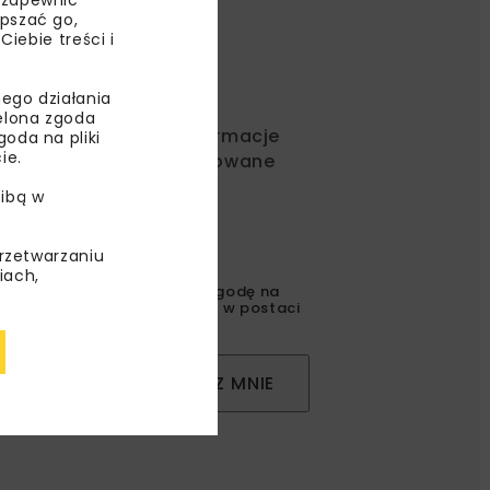
epszać go,
ebie treści i
ego działania
ielona zgoda
ć od nas najlepsze informacje
oda na pliki
ie.
rakcyjne oferty i dedykowane
ibą w
przetwarzaniu
iach,
gulaminem
oraz wyrażam zgodę na
l korespondencji handlowej w postaci
ZAPISZ MNIE