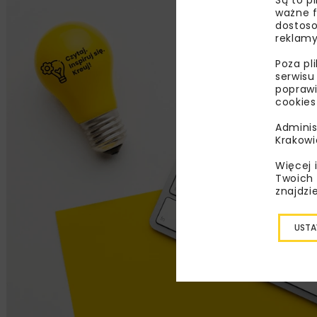
ważne f
dostoso
reklamy
Poza pl
serwisu
poprawi
cookies
Adminis
Krakowi
Więcej 
Twoich 
znajdzi
USTA