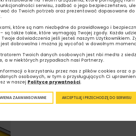
unkcjonalności serwisu, zadbać o jego bezpieczeństwo, ul
wać do Twoich potrzeb oraz prezentować dopasowane do Ci
.
Lubisz wiedzieć więcej?
ikami, które są nam niezbędne do prawidłowego i bezpieczn
 – są także takie, które wymagają Twojej zgody. Każda udz
Zapisz się do newslettera aby otrzymywa
 Twoje doświadczenia jeśli jesteś naszym Użytkownikiem. Zg
 jest dobrowolna i można ją wycofać w dowolnym momenc
branżowe, zaproszenia na wydarzenia, at
akcje specjalne.
tratorem Twoich danych osobowych jest nbi med!a z siedz
e, a w niektórych przypadkach nasi Partnerzy.
informacji o korzystaniu przez nas z plików cookies oraz o 
danych osobowych, w tym o przysługujących Ci uprawnien
Zapoznałam/em się z
Polityką Prywatności
i
Re
esz w naszej
Polityce prywatności
.
otrzymywanie na podany przeze mnie adres e-mai
newslettera.
WIENIA ZAAWANSOWANNE
AKCEPTUJĘ I PRZECHODZĘ DO SERWISU