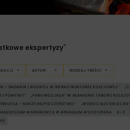
atkowe ekspertyzy"
IKACJI
AUTOR
RODZAJ TREŚCI
RIK – BADANIA I ROZWÓJ W INFRASTRUKTURZE KOLEJOWEJ”
„C
UJ POMYSŁY”
„PAROWOZJADA” W SKANSENIE TABORU KOLE
ŚWIATŁA – NASZE BEZPIECZEŃSTWO”
„WODOCIĄGI KIELECKIE” 
MAUSOLEUM #GROBOWCE #JERUSALEM #1LISTOPADA
0–2
PIG