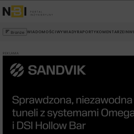
WIADOMOŚCI
WYWIADY
RAPORTY
KOMENTARZE
INW
Branże
REKLAMA