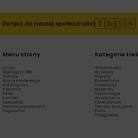
Dołącz do naszej społeczności
Menu strony
Kategorie treś
O nas
Wiadomości
Managzyn NBI
Wywiady
Autorzy
Raporty
Nasze konferencje
Komentarze
Katalog firm
Inwestycje
Reklama
Materiały
Sklep
Technologie
Kontakt
Wydarzenia
Newsletter
Kalendarium
Polityka prywatności
Tematy Specjalne
Regulamin
Filmy
Fotogalerie