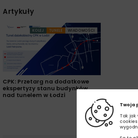
Artykuły
KOLEJ
TUNELE
WIADOMOŚCI
CPK: Przetarg na dodatkowe
ekspertyzy stanu budynków
nad tunelem w Łodzi
Twoja 
Tak jak
cookies
wygodn
Są to p