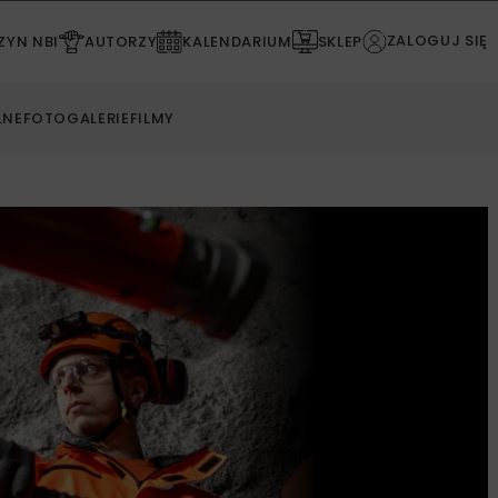
ZALOGUJ SIĘ
YN NBI
AUTORZY
KALENDARIUM
SKLEP
LNE
FOTOGALERIE
FILMY