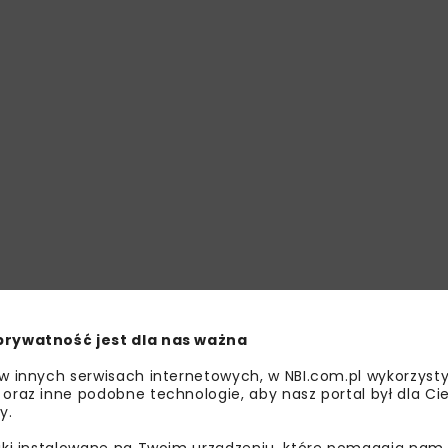
prywatność jest dla nas ważna
 w innych serwisach internetowych, w NBI.com.pl wykorzysty
 oraz inne podobne technologie, aby nasz portal był dla Cie
y.
liki instalowane na Twoim urządzeniu, które pomagają nam