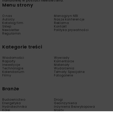
handlowej w postaci newslettera.
Menu strony
O nas
Managzyn NBI
Autorzy
Nasze konferencje
Katalog firm
Reklama
Sklep
Kontakt
Newsletter
Polityka prywatności
Regulamin
Kategorie treści
Wiadomości
Wywiady
Raporty
Komentarze
Inwestycje
Materiały
Technologie
Wydarzenia
Kalendarium
Tematy Specjalne
Filmy
Fotogalerie
Branże
Budownictwo
Drogi
Energetyka
Geoinżynieria
Hydrotechnika
Inżynieria Bezwykopowa
Kolej
Mosty