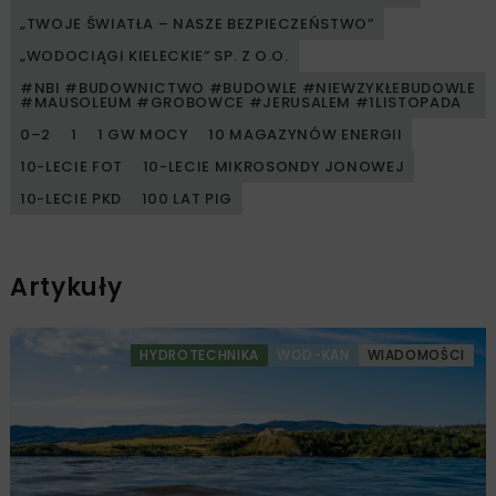
„TWOJE ŚWIATŁA – NASZE BEZPIECZEŃSTWO”
„WODOCIĄGI KIELECKIE” SP. Z O.O.
#NBI #BUDOWNICTWO #BUDOWLE #NIEWZYKŁEBUDOWLE
#MAUSOLEUM #GROBOWCE #JERUSALEM #1LISTOPADA
0–2
1
1 GW MOCY
10 MAGAZYNÓW ENERGII
10-LECIE FOT
10-LECIE MIKROSONDY JONOWEJ
10-LECIE PKD
100 LAT PIG
Artykuły
HYDROTECHNIKA
WOD-KAN
WIADOMOŚCI