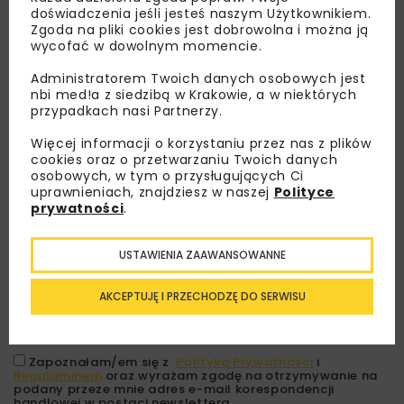
doświadczenia jeśli jesteś naszym Użytkownikiem.
Zgoda na pliki cookies jest dobrowolna i można ją
wycofać w dowolnym momencie.
Administratorem Twoich danych osobowych jest
nbi med!a z siedzibą w Krakowie, a w niektórych
przypadkach nasi Partnerzy.
Więcej informacji o korzystaniu przez nas z plików
cookies oraz o przetwarzaniu Twoich danych
Lubisz wiedzieć więcej?
osobowych, w tym o przysługujących Ci
uprawnieniach, znajdziesz w naszej
Polityce
prywatności
.
Zapisz się do newslettera aby otrzymywać od
nas najlepsze informacje branżowe,
zaproszenia na wydarzenia, atrakcyjne oferty i
USTAWIENIA ZAAWANSOWANNE
dedykowane akcje specjalne.
AKCEPTUJĘ I PRZECHODZĘ DO SERWISU
Zapoznałam/em się z
Polityką Prywatności
i
Regulaminem
oraz wyrażam zgodę na otrzymywanie na
podany przeze mnie adres e-mail korespondencji
handlowej w postaci newslettera.