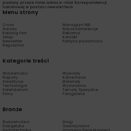
podany przeze mnie adres e-mail korespondencji
handlowej w postaci newslettera.
Menu strony
O nas
Managzyn NBI
Autorzy
Nasze konferencje
Katalog firm
Reklama
Sklep
Kontakt
Newsletter
Polityka prywatności
Regulamin
Kategorie treści
Wiadomości
Wywiady
Raporty
Komentarze
Inwestycje
Materiały
Technologie
Wydarzenia
Kalendarium
Tematy Specjalne
Filmy
Fotogalerie
Branże
Budownictwo
Drogi
Energetyka
Geoinżynieria
Hydrotechnika
Inżynieria Bezwykopowa