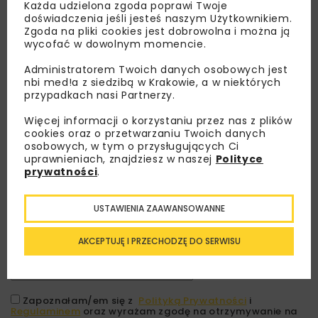
Każda udzielona zgoda poprawi Twoje
doświadczenia jeśli jesteś naszym Użytkownikiem.
Zgoda na pliki cookies jest dobrowolna i można ją
wycofać w dowolnym momencie.
Administratorem Twoich danych osobowych jest
nbi med!a z siedzibą w Krakowie, a w niektórych
przypadkach nasi Partnerzy.
Więcej informacji o korzystaniu przez nas z plików
cookies oraz o przetwarzaniu Twoich danych
osobowych, w tym o przysługujących Ci
Lubisz wiedzieć więcej?
uprawnieniach, znajdziesz w naszej
Polityce
prywatności
.
Zapisz się do newslettera aby otrzymywać od
nas najlepsze informacje branżowe,
USTAWIENIA ZAAWANSOWANNE
zaproszenia na wydarzenia, atrakcyjne oferty i
dedykowane akcje specjalne.
AKCEPTUJĘ I PRZECHODZĘ DO SERWISU
Zapoznałam/em się z
Polityką Prywatności
i
Regulaminem
oraz wyrażam zgodę na otrzymywanie na