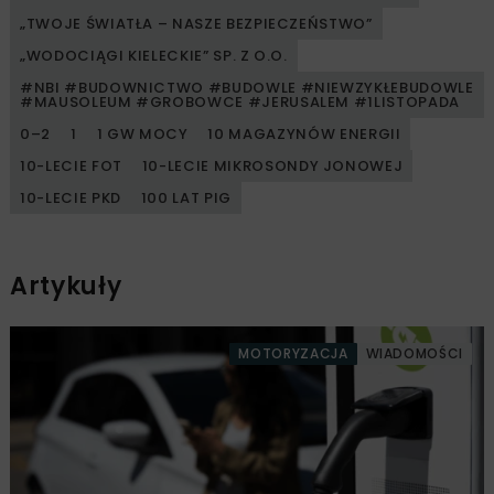
„TWOJE ŚWIATŁA – NASZE BEZPIECZEŃSTWO”
„WODOCIĄGI KIELECKIE” SP. Z O.O.
#NBI #BUDOWNICTWO #BUDOWLE #NIEWZYKŁEBUDOWLE
#MAUSOLEUM #GROBOWCE #JERUSALEM #1LISTOPADA
0–2
1
1 GW MOCY
10 MAGAZYNÓW ENERGII
10-LECIE FOT
10-LECIE MIKROSONDY JONOWEJ
10-LECIE PKD
100 LAT PIG
Artykuły
MOTORYZACJA
WIADOMOŚCI