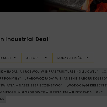
 Industrial Deal"
IKACJI
AUTOR
RODZAJ TREŚCI
RIK – BADANIA I ROZWÓJ W INFRASTRUKTURZE KOLEJOWEJ”
„C
UJ POMYSŁY”
„PAROWOZJADA” W SKANSENIE TABORU KOLE
ŚWIATŁA – NASZE BEZPIECZEŃSTWO”
„WODOCIĄGI KIELECKIE” 
MAUSOLEUM #GROBOWCE #JERUSALEM #1LISTOPADA
0–2
PIG