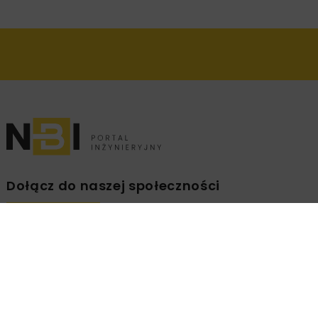
Dołącz do naszej społeczności
Zapisz się na branżowy newsletter!
ZAPISZ
MNIE