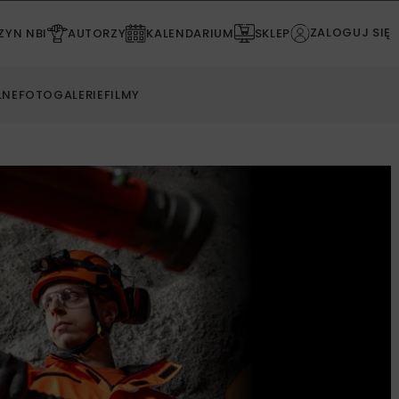
ZALOGUJ SIĘ
YN NBI
AUTORZY
KALENDARIUM
SKLEP
LNE
FOTOGALERIE
FILMY