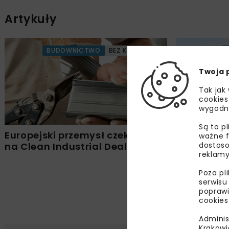
Artykuły
BUDOWNICTWO
BEZ KATEGORII
Twoja 
Tak jak
cookies
wygodn
Są to p
Europejski przemysł czeka
Nowe inic
ważne f
dostoso
na Clean Industrial Deal
odpowiedz
reklamy
konkurenc
Poza pl
serwisu
poprawi
cookies
Adminis
Krakowi