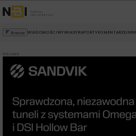
WIADOMOŚCI
WYWIADY
RAPORTY
KOMENTARZE
INW
Branże
REKLAMA