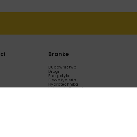
ci
Branże
Budownictwo
Drogi
Energetyka
Geoinżynieria
Hydrotechnika
Inżynieria Bezwykopowa
Kolej
Mosty
Tunele
Wod-Kan
Motoryzacja