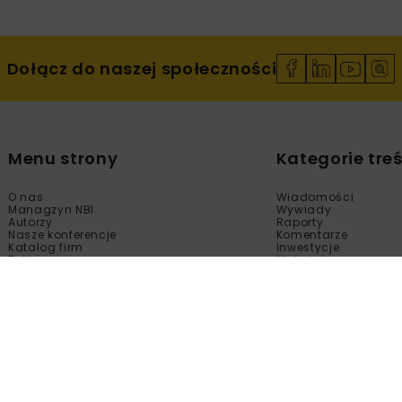
Dołącz do naszej społeczności
Menu strony
Kategorie treś
O nas
Wiadomości
Managzyn NBI
Wywiady
Autorzy
Raporty
Nasze konferencje
Komentarze
Katalog firm
Inwestycje
Reklama
Materiały
Sklep
Technologie
Kontakt
Wydarzenia
Newsletter
Kalendarium
Polityka prywatności
Tematy Specjalne
Regulamin
Filmy
Fotogalerie