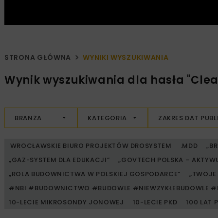
STRONA GŁÓWNA
WYNIKI WYSZUKIWANIA
Wynik wyszukiwania dla hasła "Clean
BRANŻA
KATEGORIA
ZAKRES DAT PUBL
WROCŁAWSKIE BIURO PROJEKTÓW DROSYSTEM
.MDD
„B
„GAZ-SYSTEM DLA EDUKACJI”
„GOVTECH POLSKA – AKTYW
„ROLA BUDOWNICTWA W POLSKIEJ GOSPODARCE”
„TWOJE 
#NBI #BUDOWNICTWO #BUDOWLE #NIEWZYKŁEBUDOWLE #
10-LECIE MIKROSONDY JONOWEJ
10-LECIE PKD
100 LAT 