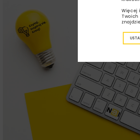
Więcej 
Twoich 
znajdzi
USTA