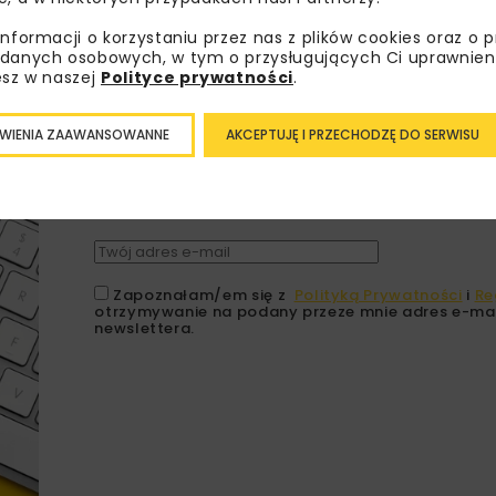
informacji o korzystaniu przez nas z plików cookies oraz o 
danych osobowych, w tym o przysługujących Ci uprawnien
esz w naszej
Polityce prywatności
.
Lubisz wiedzieć więcej?
WIENIA ZAAWANSOWANNE
AKCEPTUJĘ I PRZECHODZĘ DO SERWISU
Zapisz się do newslettera aby otrzymywa
branżowe, zaproszenia na wydarzenia, at
akcje specjalne.
Zapoznałam/em się z
Polityką Prywatności
i
Re
otrzymywanie na podany przeze mnie adres e-mai
newslettera.