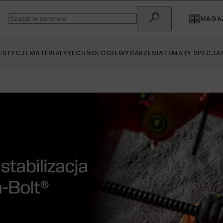
MAGAZ
ESTYCJE
MATERIAŁY
TECHNOLOGIE
WYDARZENIA
TEMATY SPECJA