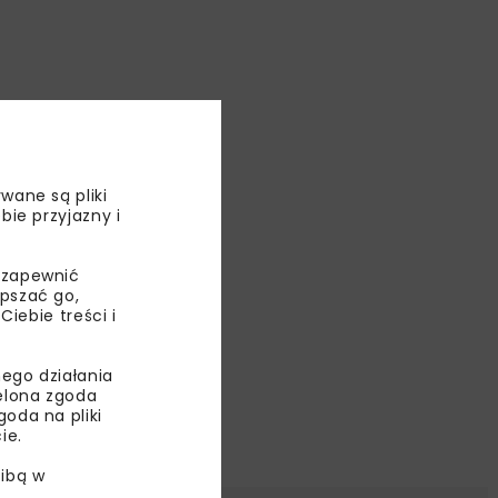
wane są pliki
bie przyjazny i
 zapewnić
epszać go,
ebie treści i
ego działania
ielona zgoda
oda na pliki
ie.
ibą w