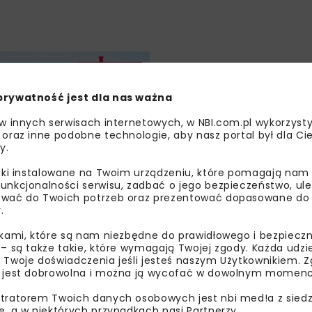
BUDOWNICTWO
ENERGETYKA
WIADOMOŚCI
prywatność jest dla nas ważna
 w innych serwisach internetowych, w NBI.com.pl wykorzysty
 oraz inne podobne technologie, aby nasz portal był dla Cie
y.
liki instalowane na Twoim urządzeniu, które pomagają nam
jatywy KE będą
unkcjonalności serwisu, zadbać o jego bezpieczeństwo, ul
wać do Twoich potrzeb oraz prezentować dopasowane do Ci
ią na kryzys
.
yjności
ikami, które są nam niezbędne do prawidłowego i bezpieczn
 – są także takie, które wymagają Twojej zgody. Każda udz
 Twoje doświadczenia jeśli jesteś naszym Użytkownikiem. Zg
 jest dobrowolna i można ją wycofać w dowolnym momenc
tratorem Twoich danych osobowych jest nbi med!a z siedz
e, a w niektórych przypadkach nasi Partnerzy.