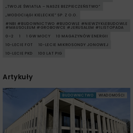
„TWOJE ŚWIATŁA – NASZE BEZPIECZEŃSTWO”
„WODOCIĄGI KIELECKIE” SP. Z O.O.
#NBI #BUDOWNICTWO #BUDOWLE #NIEWZYKŁEBUDOWLE
#MAUSOLEUM #GROBOWCE #JERUSALEM #1LISTOPADA
0–2
1
1 GW MOCY
10 MAGAZYNÓW ENERGII
10-LECIE FOT
10-LECIE MIKROSONDY JONOWEJ
10-LECIE PKD
100 LAT PIG
Artykuły
BUDOWNICTWO
WIADOMOŚCI