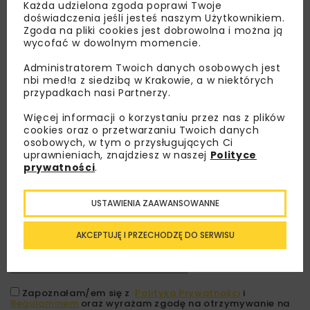
Każda udzielona zgoda poprawi Twoje
doświadczenia jeśli jesteś naszym Użytkownikiem.
Zgoda na pliki cookies jest dobrowolna i można ją
wycofać w dowolnym momencie.
Administratorem Twoich danych osobowych jest
nbi med!a z siedzibą w Krakowie, a w niektórych
przypadkach nasi Partnerzy.
Więcej informacji o korzystaniu przez nas z plików
cookies oraz o przetwarzaniu Twoich danych
osobowych, w tym o przysługujących Ci
Lubisz wiedzieć więcej?
uprawnieniach, znajdziesz w naszej
Polityce
prywatności
.
Zapisz się do newslettera aby otrzymywać od
nas najlepsze informacje branżowe,
USTAWIENIA ZAAWANSOWANNE
zaproszenia na wydarzenia, atrakcyjne oferty i
dedykowane akcje specjalne.
AKCEPTUJĘ I PRZECHODZĘ DO SERWISU
Zapoznałam/em się z
Polityką Prywatności
i
Regulaminem
oraz wyrażam zgodę na otrzymywanie na