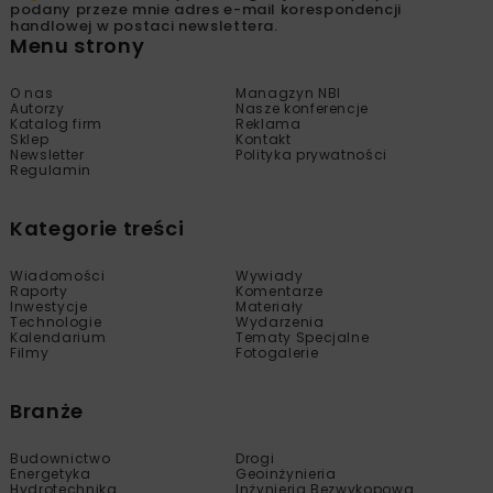
podany przeze mnie adres e-mail korespondencji
handlowej w postaci newslettera.
Menu strony
O nas
Managzyn NBI
Autorzy
Nasze konferencje
Katalog firm
Reklama
Sklep
Kontakt
Newsletter
Polityka prywatności
Regulamin
Kategorie treści
Wiadomości
Wywiady
Raporty
Komentarze
Inwestycje
Materiały
Technologie
Wydarzenia
Kalendarium
Tematy Specjalne
Filmy
Fotogalerie
Branże
Budownictwo
Drogi
Energetyka
Geoinżynieria
Hydrotechnika
Inżynieria Bezwykopowa