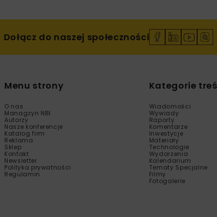
Dołącz do naszej społeczności
Menu strony
Kategorie treś
O nas
Wiadomości
Managzyn NBI
Wywiady
Autorzy
Raporty
Nasze konferencje
Komentarze
Katalog firm
Inwestycje
Reklama
Materiały
Sklep
Technologie
Kontakt
Wydarzenia
Newsletter
Kalendarium
Polityka prywatności
Tematy Specjalne
Regulamin
Filmy
Fotogalerie