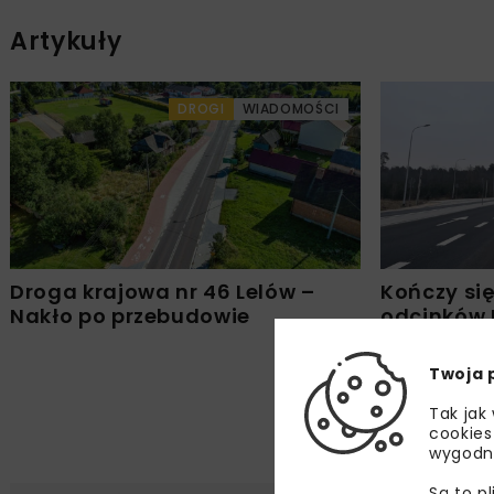
Artykuły
DROGI
WIADOMOŚCI
Droga krajowa nr 46 Lelów –
Kończy si
Nakło po przebudowie
odcinków 
Lgoczanka 
Twoja 
Tak jak
cookies
wygodn
Są to p