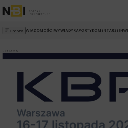
WIADOMOŚCI
WYWIADY
RAPORTY
KOMENTARZE
INW
Branże
REKLAMA