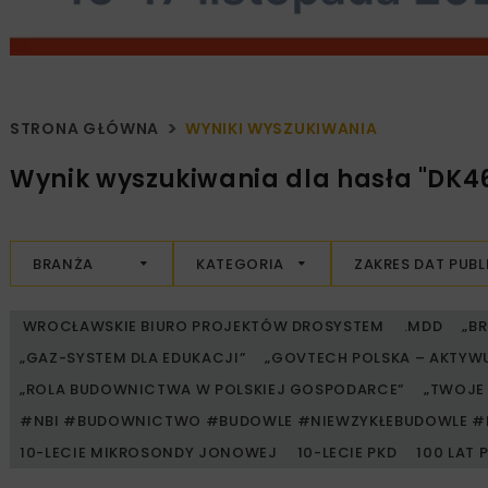
STRONA GŁÓWNA
WYNIKI WYSZUKIWANIA
Wynik wyszukiwania dla hasła "DK4
BRANŻA
KATEGORIA
ZAKRES DAT PUBL
WROCŁAWSKIE BIURO PROJEKTÓW DROSYSTEM
.MDD
„B
„GAZ-SYSTEM DLA EDUKACJI”
„GOVTECH POLSKA – AKTYW
„ROLA BUDOWNICTWA W POLSKIEJ GOSPODARCE”
„TWOJE 
#NBI #BUDOWNICTWO #BUDOWLE #NIEWZYKŁEBUDOWLE #
10-LECIE MIKROSONDY JONOWEJ
10-LECIE PKD
100 LAT 