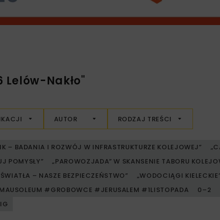
6 Lelów-Nakło"
IKACJI
AUTOR
RODZAJ TREŚCI
RIK – BADANIA I ROZWÓJ W INFRASTRUKTURZE KOLEJOWEJ”
„C
UJ POMYSŁY”
„PAROWOZJADA” W SKANSENIE TABORU KOLE
ŚWIATŁA – NASZE BEZPIECZEŃSTWO”
„WODOCIĄGI KIELECKIE” 
MAUSOLEUM #GROBOWCE #JERUSALEM #1LISTOPADA
0–2
PIG