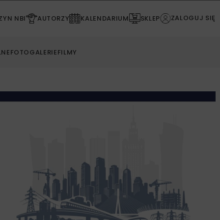
ZALOGUJ SIĘ
YN NBI
AUTORZY
KALENDARIUM
SKLEP
LNE
FOTOGALERIE
FILMY