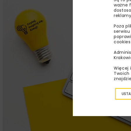
ważne f
dostoso
reklamy
Poza pl
serwisu
poprawi
cookies
Adminis
Krakowi
Więcej 
Twoich 
znajdzi
USTA