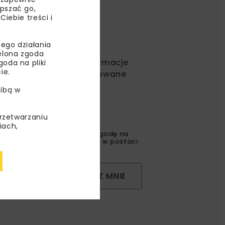
epszać go,
ebie treści i
ego działania
ielona zgoda
ć od nas najlepsze informacje
oda na pliki
ie.
rakcyjne oferty i dedykowane
ibą w
przetwarzaniu
iach,
gulaminem
oraz wyrażam zgodę na
l korespondencji handlowej w postaci
ZAPISZ MNIE