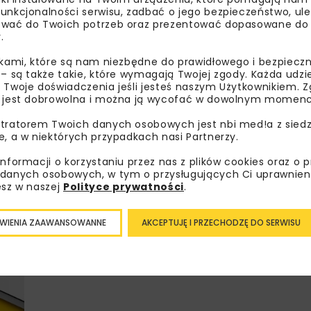
unkcjonalności serwisu, zadbać o jego bezpieczeństwo, ul
wać do Twoich potrzeb oraz prezentować dopasowane do Ci
.
Lubisz wiedzieć więcej?
ikami, które są nam niezbędne do prawidłowego i bezpieczn
 – są także takie, które wymagają Twojej zgody. Każda udz
Zapisz się do newslettera aby otrzymywa
 Twoje doświadczenia jeśli jesteś naszym Użytkownikiem. Zg
 jest dobrowolna i można ją wycofać w dowolnym momenc
branżowe, zaproszenia na wydarzenia, at
akcje specjalne.
tratorem Twoich danych osobowych jest nbi med!a z siedz
e, a w niektórych przypadkach nasi Partnerzy.
informacji o korzystaniu przez nas z plików cookies oraz o 
danych osobowych, w tym o przysługujących Ci uprawnien
Zapoznałam/em się z
Polityką Prywatności
i
Re
esz w naszej
Polityce prywatności
.
otrzymywanie na podany przeze mnie adres e-mai
newslettera.
WIENIA ZAAWANSOWANNE
AKCEPTUJĘ I PRZECHODZĘ DO SERWISU