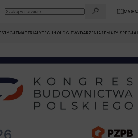
MAGAZ
ESTYCJE
MATERIAŁY
TECHNOLOGIE
WYDARZENIA
TEMATY SPECJA