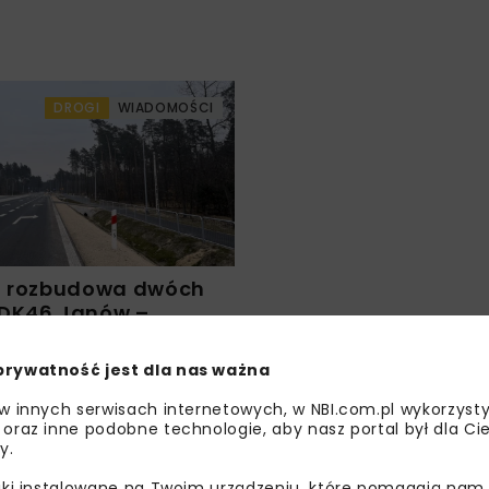
DROGI
WIADOMOŚCI
ę rozbudowa dwóch
DK46 Janów –
i Lelów – Nakło
prywatność jest dla nas ważna
 w innych serwisach internetowych, w NBI.com.pl wykorzysty
 oraz inne podobne technologie, aby nasz portal był dla Cie
y.
liki instalowane na Twoim urządzeniu, które pomagają nam