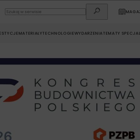
MAGAZ
ESTYCJE
MATERIAŁY
TECHNOLOGIE
WYDARZENIA
TEMATY SPECJA