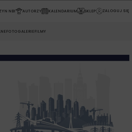
ZALOGUJ SIĘ
YN NBI
AUTORZY
KALENDARIUM
SKLEP
LNE
FOTOGALERIE
FILMY