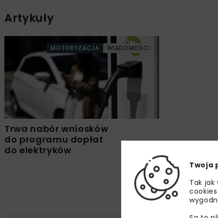
Artykuły
MOTORYZACJA
WIADOMOŚCI
Trwa nabór wniosków
do programu dopłat
do elektryków
Twoja 
Tak jak
cookies
wygodn
Są to p