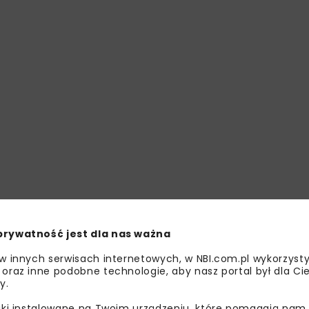
prywatność jest dla nas ważna
 w innych serwisach internetowych, w NBI.com.pl wykorzysty
 oraz inne podobne technologie, aby nasz portal był dla Cie
y.
liki instalowane na Twoim urządzeniu, które pomagają nam