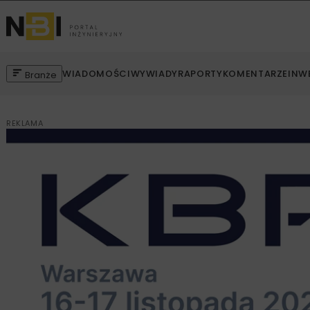
WIADOMOŚCI
WYWIADY
RAPORTY
KOMENTARZE
INW
Branże
REKLAMA