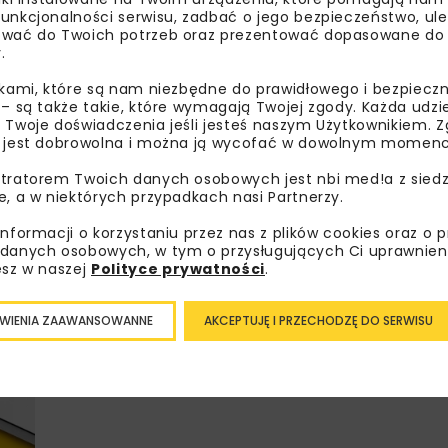
unkcjonalności serwisu, zadbać o jego bezpieczeństwo, ul
wać do Twoich potrzeb oraz prezentować dopasowane do Ci
.
Lubisz wiedzieć więcej?
ikami, które są nam niezbędne do prawidłowego i bezpieczn
 – są także takie, które wymagają Twojej zgody. Każda udz
Zapisz się do newslettera aby otrzymywa
 Twoje doświadczenia jeśli jesteś naszym Użytkownikiem. Zg
 jest dobrowolna i można ją wycofać w dowolnym momenc
branżowe, zaproszenia na wydarzenia, at
akcje specjalne.
tratorem Twoich danych osobowych jest nbi med!a z siedz
e, a w niektórych przypadkach nasi Partnerzy.
informacji o korzystaniu przez nas z plików cookies oraz o 
danych osobowych, w tym o przysługujących Ci uprawnien
Zapoznałam/em się z
Polityką Prywatności
i
Re
esz w naszej
Polityce prywatności
.
otrzymywanie na podany przeze mnie adres e-mai
newslettera.
WIENIA ZAAWANSOWANNE
AKCEPTUJĘ I PRZECHODZĘ DO SERWISU