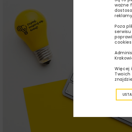
ważne f
dostoso
reklamy
Poza pl
serwisu
poprawi
cookies
Adminis
Krakowi
Więcej 
Twoich 
znajdzi
USTA