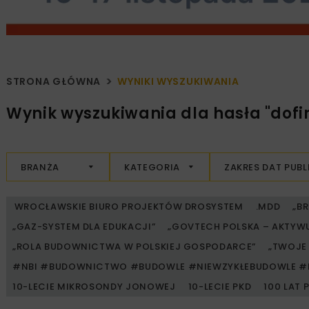
STRONA GŁÓWNA
WYNIKI WYSZUKIWANIA
Wynik wyszukiwania dla hasła "dof
BRANŻA
KATEGORIA
ZAKRES DAT PUBL
WROCŁAWSKIE BIURO PROJEKTÓW DROSYSTEM
.MDD
„B
„GAZ-SYSTEM DLA EDUKACJI”
„GOVTECH POLSKA – AKTYW
„ROLA BUDOWNICTWA W POLSKIEJ GOSPODARCE”
„TWOJE 
#NBI #BUDOWNICTWO #BUDOWLE #NIEWZYKŁEBUDOWLE #
10-LECIE MIKROSONDY JONOWEJ
10-LECIE PKD
100 LAT 