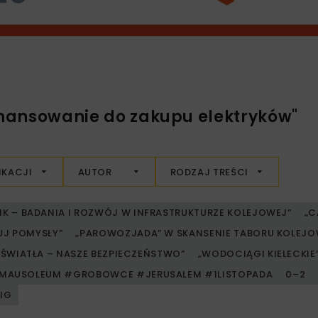
inansowanie do zakupu elektryków"
IKACJI
AUTOR
RODZAJ TREŚCI
RIK – BADANIA I ROZWÓJ W INFRASTRUKTURZE KOLEJOWEJ”
„C
UJ POMYSŁY”
„PAROWOZJADA” W SKANSENIE TABORU KOLE
ŚWIATŁA – NASZE BEZPIECZEŃSTWO”
„WODOCIĄGI KIELECKIE” 
MAUSOLEUM #GROBOWCE #JERUSALEM #1LISTOPADA
0–2
PIG