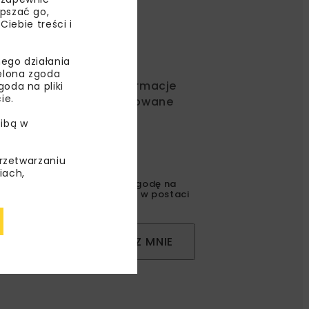
epszać go,
ebie treści i
ego działania
ielona zgoda
ć od nas najlepsze informacje
oda na pliki
ie.
rakcyjne oferty i dedykowane
ibą w
przetwarzaniu
iach,
gulaminem
oraz wyrażam zgodę na
l korespondencji handlowej w postaci
ZAPISZ MNIE