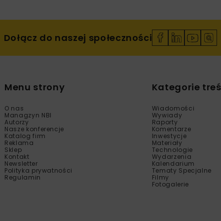
Dołącz do naszej społeczności
Menu strony
Kategorie treś
O nas
Wiadomości
Managzyn NBI
Wywiady
Autorzy
Raporty
Nasze konferencje
Komentarze
Katalog firm
Inwestycje
Reklama
Materiały
Sklep
Technologie
Kontakt
Wydarzenia
Newsletter
Kalendarium
Polityka prywatności
Tematy Specjalne
Regulamin
Filmy
Fotogalerie