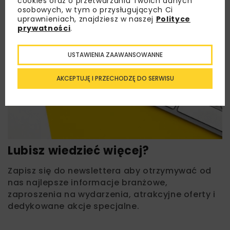
cookies oraz o przetwarzaniu Twoich danych
osobowych, w tym o przysługujących Ci
uprawnieniach, znajdziesz w naszej
Polityce
prywatności
.
USTAWIENIA ZAAWANSOWANNE
AKCEPTUJĘ I PRZECHODZĘ DO SERWISU
Lubisz wiedzieć więcej?
Zapisz się do newslettera aby otrzymywać od
nas najlepsze informacje branżowe,
zaproszenia na wydarzenia, atrakcyjne oferty i
dedykowane akcje specjalne.