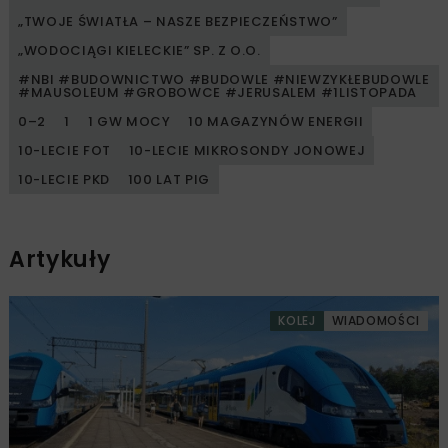
„TWOJE ŚWIATŁA – NASZE BEZPIECZEŃSTWO”
„WODOCIĄGI KIELECKIE” SP. Z O.O.
#NBI #BUDOWNICTWO #BUDOWLE #NIEWZYKŁEBUDOWLE
#MAUSOLEUM #GROBOWCE #JERUSALEM #1LISTOPADA
0–2
1
1 GW MOCY
10 MAGAZYNÓW ENERGII
10-LECIE FOT
10-LECIE MIKROSONDY JONOWEJ
10-LECIE PKD
100 LAT PIG
Artykuły
KOLEJ
WIADOMOŚCI