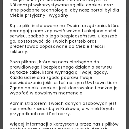
NBI.com.pl wykorzystywane są pliki cookies oraz
inne podobne technologie, aby nasz portal był dla
Ciebie przyjazny i wygodny.
Są to pliki instalowane na Twoim urządzeniu, które
pomagają nam zapewnić ważne funkcjonalności
serwisu, zadbać o jego bezpieczeństwo, ulepszać
go, dostosować do Twoich potrzeb oraz
prezentować dopasowane do Ciebie treści i
Lepsza podróż pociągiem w Beskid Żywiecki
reklamy.
Poza plikami, które są nam niezbędne do
prawidłowego i bezpiecznego działania serwisu –
są także takie, które wymagają Twojej zgody.
Każda udzielona zgoda poprawi Twoje
doświadczenia jeśli jesteś naszym Użytkownikiem.
Zgoda na pliki cookies jest dobrowolna i można ją
wycofać w dowolnym momencie.
Administratorem Twoich danych osobowych jest
nbi med!a z siedzibą w Krakowie, a w niektórych
przypadkach nasi Partnerzy.
Więcej informacji o korzystaniu przez nas z plików