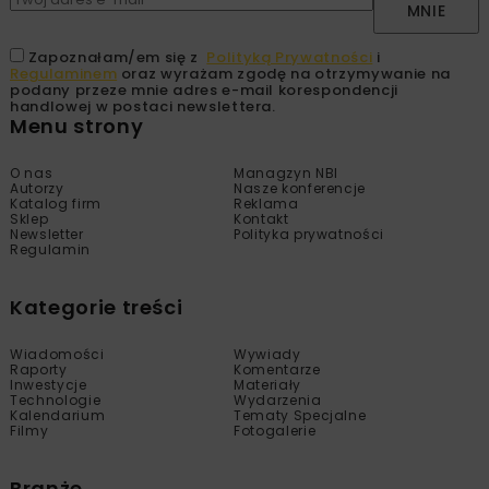
MNIE
Zapoznałam/em się z
Polityką Prywatności
i
Regulaminem
oraz wyrażam zgodę na otrzymywanie na
podany przeze mnie adres e-mail korespondencji
handlowej w postaci newslettera.
Menu strony
O nas
Managzyn NBI
Autorzy
Nasze konferencje
Katalog firm
Reklama
Sklep
Kontakt
Newsletter
Polityka prywatności
Regulamin
Kategorie treści
Wiadomości
Wywiady
Raporty
Komentarze
Inwestycje
Materiały
Technologie
Wydarzenia
Kalendarium
Tematy Specjalne
Filmy
Fotogalerie
Branże