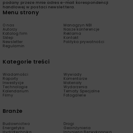
podany przeze mnie adres e-mail korespondencji
handlowej w postaci newslettera.
Menu strony
O nas
Managzyn NBI
Autorzy
Nasze konferencje
Katalog firm
Reklama
Sklep
Kontakt
Newsletter
Polityka prywatności
Regulamin
Kategorie treści
Wiadomości
Wywiady
Raporty
Komentarze
Inwestycje
Materiały
Technologie
Wydarzenia
Kalendarium
Tematy Specjalne
Filmy
Fotogalerie
Branże
Budownictwo
Drogi
Energetyka
Geoinżynieria
Hydrotechnika
Inżynieria Bezwykopowa