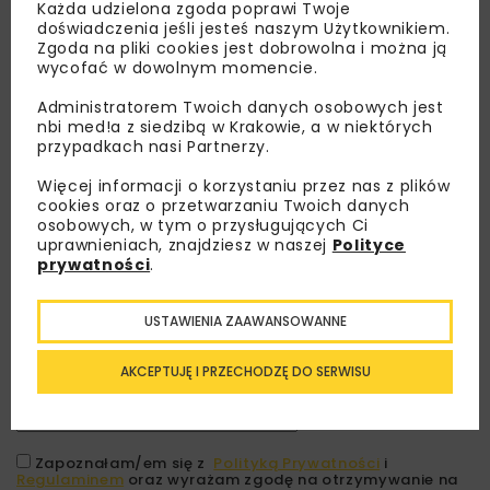
Każda udzielona zgoda poprawi Twoje
doświadczenia jeśli jesteś naszym Użytkownikiem.
Zgoda na pliki cookies jest dobrowolna i można ją
wycofać w dowolnym momencie.
Administratorem Twoich danych osobowych jest
nbi med!a z siedzibą w Krakowie, a w niektórych
przypadkach nasi Partnerzy.
Więcej informacji o korzystaniu przez nas z plików
cookies oraz o przetwarzaniu Twoich danych
osobowych, w tym o przysługujących Ci
Lubisz wiedzieć więcej?
uprawnieniach, znajdziesz w naszej
Polityce
prywatności
.
Zapisz się do newslettera aby otrzymywać od
nas najlepsze informacje branżowe,
USTAWIENIA ZAAWANSOWANNE
zaproszenia na wydarzenia, atrakcyjne oferty i
dedykowane akcje specjalne.
AKCEPTUJĘ I PRZECHODZĘ DO SERWISU
Zapoznałam/em się z
Polityką Prywatności
i
Regulaminem
oraz wyrażam zgodę na otrzymywanie na