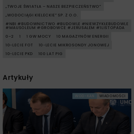
„TWOJE ŚWIATŁA – NASZE BEZPIECZEŃSTWO”
„WODOCIĄGI KIELECKIE” SP. Z O.O.
#NBI #BUDOWNICTWO #BUDOWLE #NIEWZYKŁEBUDOWLE
#MAUSOLEUM #GROBOWCE #JERUSALEM #1LISTOPADA
0–2
1
1 GW MOCY
10 MAGAZYNÓW ENERGII
10-LECIE FOT
10-LECIE MIKROSONDY JONOWEJ
10-LECIE PKD
100 LAT PIG
Artykuły
WOD-KAN
WIADOMOŚCI