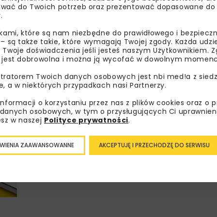
wać do Twoich potrzeb oraz prezentować dopasowane do Ci
Lubisz wiedzieć więcej?
.
ikami, które są nam niezbędne do prawidłowego i bezpieczn
Zapisz się do newslettera aby otrzymywa
 – są także takie, które wymagają Twojej zgody. Każda udz
branżowe, zaproszenia na wydarzenia, at
 Twoje doświadczenia jeśli jesteś naszym Użytkownikiem. Zg
 jest dobrowolna i można ją wycofać w dowolnym momenc
akcje specjalne.
tratorem Twoich danych osobowych jest nbi med!a z siedz
e, a w niektórych przypadkach nasi Partnerzy.
informacji o korzystaniu przez nas z plików cookies oraz o 
Zapoznałam/em się z
Polityką Prywatności
i
Re
danych osobowych, w tym o przysługujących Ci uprawnien
otrzymywanie na podany przeze mnie adres e-mai
esz w naszej
Polityce prywatności
.
newslettera.
WIENIA ZAAWANSOWANNE
AKCEPTUJĘ I PRZECHODZĘ DO SERWISU