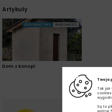
Artykuły
BUDOWNICTWO
WIADOMOŚCI
Dom z konopi
Twoja 
Tak jak
cookies
wygodn
Są to p
ważne f