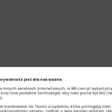
prywatność jest dla nas ważna
 w innych serwisach internetowych, w NBI.com.pl wykorzysty
 oraz inne podobne technologie, aby nasz portal był dla Cie
y.
liki instalowane na Twoim urządzeniu, które pomagają nam
unkcjonalności serwisu, zadbać o jego bezpieczeństwo, ul