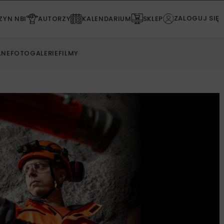
ZALOGUJ SIĘ
YN NBI
AUTORZY
KALENDARIUM
SKLEP
LNE
FOTOGALERIE
FILMY