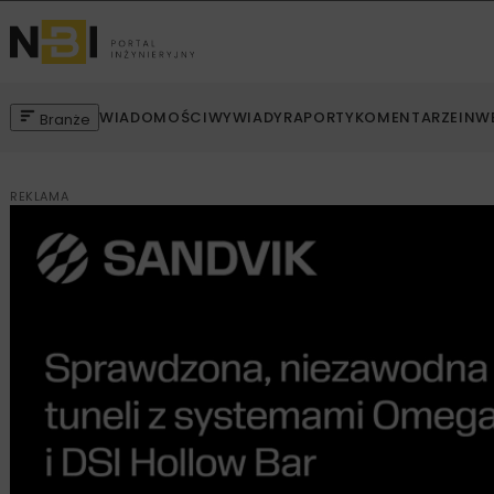
WIADOMOŚCI
WYWIADY
RAPORTY
KOMENTARZE
INW
Branże
REKLAMA