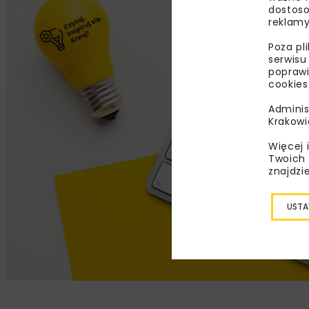
dostoso
reklamy
Poza pl
serwisu
poprawi
cookies
Adminis
Krakowi
Więcej 
Twoich 
znajdzi
USTA