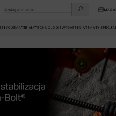
MAGAZ
ESTYCJE
MATERIAŁY
TECHNOLOGIE
WYDARZENIA
TEMATY SPECJA