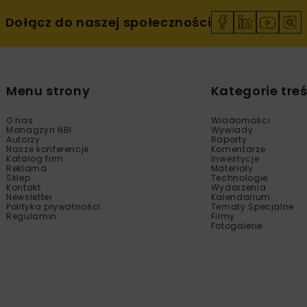
Dołącz do naszej społeczności
Menu strony
Kategorie treś
O nas
Wiadomości
Managzyn NBI
Wywiady
Autorzy
Raporty
Nasze konferencje
Komentarze
Katalog firm
Inwestycje
Reklama
Materiały
Sklep
Technologie
Kontakt
Wydarzenia
Newsletter
Kalendarium
Polityka prywatności
Tematy Specjalne
Regulamin
Filmy
Fotogalerie