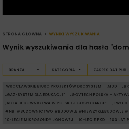
STRONA GŁÓWNA
WYNIKI WYSZUKIWANIA
Wynik wyszukiwania dla hasła "dom 
BRANŻA
KATEGORIA
ZAKRES DAT PUBL
WROCŁAWSKIE BIURO PROJEKTÓW DROSYSTEM
.MDD
„B
„GAZ-SYSTEM DLA EDUKACJI”
„GOVTECH POLSKA – AKTYW
„ROLA BUDOWNICTWA W POLSKIEJ GOSPODARCE”
„TWOJE 
#NBI #BUDOWNICTWO #BUDOWLE #NIEWZYKŁEBUDOWLE #
10-LECIE MIKROSONDY JONOWEJ
10-LECIE PKD
100 LAT 