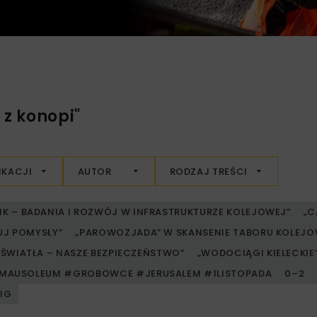
z konopi"
IKACJI
AUTOR
RODZAJ TREŚCI
RIK – BADANIA I ROZWÓJ W INFRASTRUKTURZE KOLEJOWEJ”
„C
UJ POMYSŁY”
„PAROWOZJADA” W SKANSENIE TABORU KOLE
ŚWIATŁA – NASZE BEZPIECZEŃSTWO”
„WODOCIĄGI KIELECKIE” 
MAUSOLEUM #GROBOWCE #JERUSALEM #1LISTOPADA
0–2
PIG