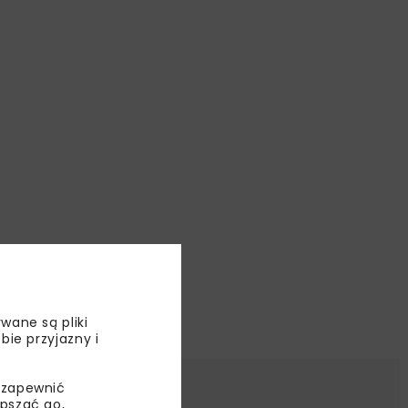
wane są pliki
bie przyjazny i
 zapewnić
epszać go,