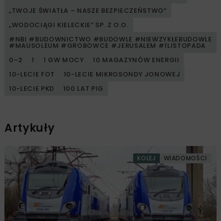
„TWOJE ŚWIATŁA – NASZE BEZPIECZEŃSTWO”
„WODOCIĄGI KIELECKIE” SP. Z O.O.
#NBI #BUDOWNICTWO #BUDOWLE #NIEWZYKŁEBUDOWLE
#MAUSOLEUM #GROBOWCE #JERUSALEM #1LISTOPADA
0–2
1
1 GW MOCY
10 MAGAZYNÓW ENERGII
10-LECIE FOT
10-LECIE MIKROSONDY JONOWEJ
10-LECIE PKD
100 LAT PIG
Artykuły
KOLEJ
WIADOMOŚCI