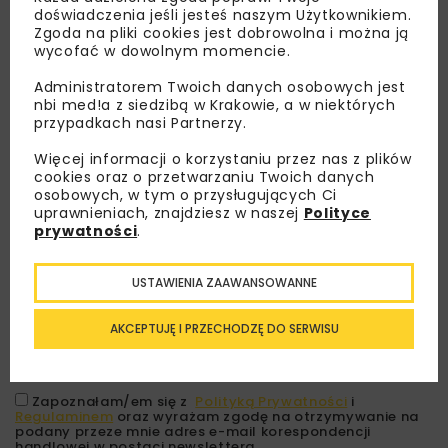
doświadczenia jeśli jesteś naszym Użytkownikiem.
Zgoda na pliki cookies jest dobrowolna i można ją
wycofać w dowolnym momencie.
Administratorem Twoich danych osobowych jest
nbi med!a z siedzibą w Krakowie, a w niektórych
przypadkach nasi Partnerzy.
Więcej informacji o korzystaniu przez nas z plików
cookies oraz o przetwarzaniu Twoich danych
Lubisz wiedzieć więcej?
osobowych, w tym o przysługujących Ci
uprawnieniach, znajdziesz w naszej
Polityce
prywatności
.
Zapisz się do newslettera aby otrzymywać od
nas najlepsze informacje branżowe,
zaproszenia na wydarzenia, atrakcyjne oferty i
USTAWIENIA ZAAWANSOWANNE
dedykowane akcje specjalne.
AKCEPTUJĘ I PRZECHODZĘ DO SERWISU
Zapoznałam/em się z
Polityką Prywatności
i
Regulaminem
oraz wyrażam zgodę na otrzymywanie na
podany przeze mnie adres e-mail korespondencji
handlowej w postaci newslettera.