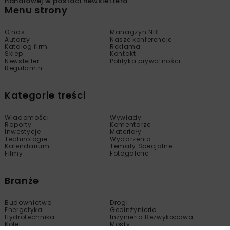
handlowej w postaci newslettera.
Menu strony
O nas
Managzyn NBI
Autorzy
Nasze konferencje
Katalog firm
Reklama
Sklep
Kontakt
Newsletter
Polityka prywatności
Regulamin
Kategorie treści
Wiadomości
Wywiady
Raporty
Komentarze
Inwestycje
Materiały
Technologie
Wydarzenia
Kalendarium
Tematy Specjalne
Filmy
Fotogalerie
Branże
Budownictwo
Drogi
Energetyka
Geoinżynieria
Hydrotechnika
Inżynieria Bezwykopowa
Kolej
Mosty