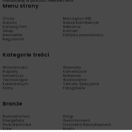
handlowej w postaci newslettera.
Menu strony
O nas
Managzyn NBI
Autorzy
Nasze konferencje
Katalog firm
Reklama
Sklep
Kontakt
Newsletter
Polityka prywatności
Regulamin
Kategorie treści
Wiadomości
Wywiady
Raporty
Komentarze
Inwestycje
Materiały
Technologie
Wydarzenia
Kalendarium
Tematy Specjalne
Filmy
Fotogalerie
Branże
Budownictwo
Drogi
Energetyka
Geoinżynieria
Hydrotechnika
Inżynieria Bezwykopowa
Kolej
Mosty