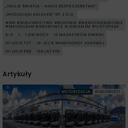
„TWOJE ŚWIATŁA – NASZE BEZPIECZEŃSTWO”
„WODOCIĄGI KIELECKIE” SP. Z O.O.
#NBI #BUDOWNICTWO #BUDOWLE #NIEWZYKŁEBUDOWLE
#MAUSOLEUM #GROBOWCE #JERUSALEM #1LISTOPADA
0–2
1
1 GW MOCY
10 MAGAZYNÓW ENERGII
10-LECIE FOT
10-LECIE MIKROSONDY JONOWEJ
10-LECIE PKD
100 LAT PIG
Artykuły
MOTORYZACJA
WIADOMOŚCI