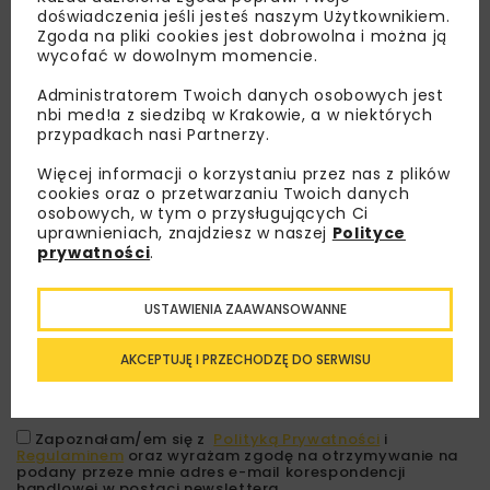
doświadczenia jeśli jesteś naszym Użytkownikiem.
Zgoda na pliki cookies jest dobrowolna i można ją
wycofać w dowolnym momencie.
Administratorem Twoich danych osobowych jest
nbi med!a z siedzibą w Krakowie, a w niektórych
przypadkach nasi Partnerzy.
Więcej informacji o korzystaniu przez nas z plików
cookies oraz o przetwarzaniu Twoich danych
Lubisz wiedzieć więcej?
osobowych, w tym o przysługujących Ci
uprawnieniach, znajdziesz w naszej
Polityce
prywatności
.
Zapisz się do newslettera aby otrzymywać od
nas najlepsze informacje branżowe,
zaproszenia na wydarzenia, atrakcyjne oferty i
USTAWIENIA ZAAWANSOWANNE
dedykowane akcje specjalne.
AKCEPTUJĘ I PRZECHODZĘ DO SERWISU
Zapoznałam/em się z
Polityką Prywatności
i
Regulaminem
oraz wyrażam zgodę na otrzymywanie na
podany przeze mnie adres e-mail korespondencji
handlowej w postaci newslettera.