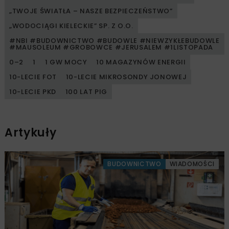
„TWOJE ŚWIATŁA – NASZE BEZPIECZEŃSTWO”
„WODOCIĄGI KIELECKIE” SP. Z O.O.
#NBI #BUDOWNICTWO #BUDOWLE #NIEWZYKŁEBUDOWLE
#MAUSOLEUM #GROBOWCE #JERUSALEM #1LISTOPADA
0–2
1
1 GW MOCY
10 MAGAZYNÓW ENERGII
10-LECIE FOT
10-LECIE MIKROSONDY JONOWEJ
10-LECIE PKD
100 LAT PIG
Artykuły
BUDOWNICTWO
WIADOMOŚCI