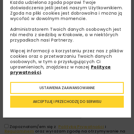
Każda udzielona zgoda poprawi Twoje
doświadczenia jeśli jesteś naszym Użytkownikiem.
Zgoda na pliki cookies jest dobrowolna i można ją
wycofać w dowolnym momencie.
Administratorem Twoich danych osobowych jest
nbi med!a z siedzibą w Krakowie, a w niektórych
przypadkach nasi Partnerzy.
Więcej informacji o korzystaniu przez nas z plików
cookies oraz o przetwarzaniu Twoich danych
osobowych, w tym o przysługujących Ci
Lubisz wiedzieć więcej?
uprawnieniach, znajdziesz w naszej
Polityce
prywatności
.
Zapisz się do newslettera aby otrzymywać od
nas najlepsze informacje branżowe,
USTAWIENIA ZAAWANSOWANNE
zaproszenia na wydarzenia, atrakcyjne oferty i
dedykowane akcje specjalne.
AKCEPTUJĘ I PRZECHODZĘ DO SERWISU
Zapoznałam/em się z
Polityką Prywatności
i
Regulaminem
oraz wyrażam zgodę na otrzymywanie na