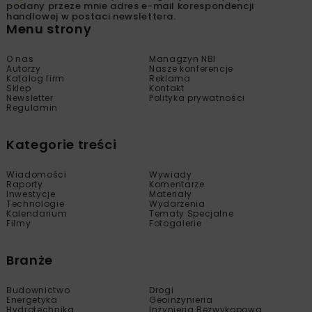
podany przeze mnie adres e-mail korespondencji
handlowej w postaci newslettera.
Menu strony
O nas
Managzyn NBI
Autorzy
Nasze konferencje
Katalog firm
Reklama
Sklep
Kontakt
Newsletter
Polityka prywatności
Regulamin
Kategorie treści
Wiadomości
Wywiady
Raporty
Komentarze
Inwestycje
Materiały
Technologie
Wydarzenia
Kalendarium
Tematy Specjalne
Filmy
Fotogalerie
Branże
Budownictwo
Drogi
Energetyka
Geoinżynieria
Hydrotechnika
Inżynieria Bezwykopowa