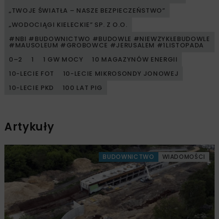
„TWOJE ŚWIATŁA – NASZE BEZPIECZEŃSTWO”
„WODOCIĄGI KIELECKIE” SP. Z O.O.
#NBI #BUDOWNICTWO #BUDOWLE #NIEWZYKŁEBUDOWLE
#MAUSOLEUM #GROBOWCE #JERUSALEM #1LISTOPADA
0–2
1
1 GW MOCY
10 MAGAZYNÓW ENERGII
10-LECIE FOT
10-LECIE MIKROSONDY JONOWEJ
10-LECIE PKD
100 LAT PIG
Artykuły
BUDOWNICTWO
WIADOMOŚCI