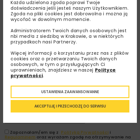
Każda udzielona zgoda poprawi Twoje
doświadczenia jeśli jesteś naszym Użytkownikiem.
Zgoda na pliki cookies jest dobrowolna i można ją
wycofać w dowolnym momencie.
Administratorem Twoich danych osobowych jest
nbi med!a z siedzibą w Krakowie, a w niektórych
przypadkach nasi Partnerzy.
Więcej informacji o korzystaniu przez nas z plików
cookies oraz o przetwarzaniu Twoich danych
osobowych, w tym o przysługujących Ci
Lubisz wiedzieć więcej?
uprawnieniach, znajdziesz w naszej
Polityce
prywatności
.
Zapisz się do newslettera aby otrzymywać od
nas najlepsze informacje branżowe,
USTAWIENIA ZAAWANSOWANNE
zaproszenia na wydarzenia, atrakcyjne oferty i
dedykowane akcje specjalne.
AKCEPTUJĘ I PRZECHODZĘ DO SERWISU
Zapoznałam/em się z
Polityką Prywatności
i
Regulaminem
oraz wyrażam zgodę na otrzymywanie na