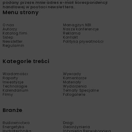
podany przeze mnie adres e-mail korespondencji
handlowej w postaci newslettera.
Menu strony
O nas
Managzyn NBI
Autorzy
Nasze konferencje
Katalog firm
Reklama
Sklep
Kontakt
Newsletter
Polityka prywatności
Regulamin
Kategorie treści
Wiadomości
Wywiady
Raporty
Komentarze
Inwestycje
Materiały
Technologie
Wydarzenia
Kalendarium
Tematy Specjalne
Filmy
Fotogalerie
Branże
Budownictwo
Drogi
Energetyka
Geoinżynieria
Hydrotechnika
Inżynieria Bezwykopowa