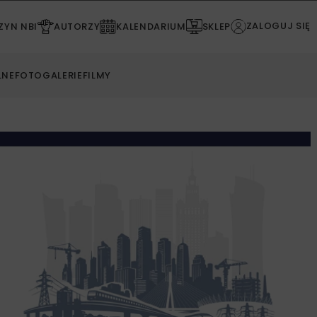
ZALOGUJ SIĘ
YN NBI
AUTORZY
KALENDARIUM
SKLEP
LNE
FOTOGALERIE
FILMY