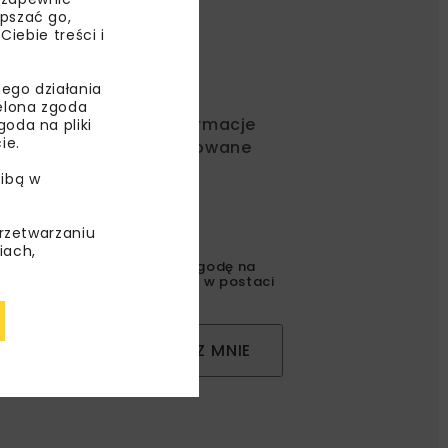
epszać go,
ebie treści i
ego działania
ielona zgoda
ć od nas najlepsze informacje
oda na pliki
ie.
rakcyjne oferty i dedykowane
ibą w
przetwarzaniu
iach,
gulaminem
oraz wyrażam zgodę na
l korespondencji handlowej w postaci
ZAPISZ MNIE