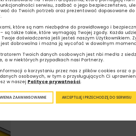
unkcjonalności serwisu, zadbać o jego bezpieczeństwo, ul
wać do Twoich potrzeb oraz prezentować dopasowane do Ci
.
Lubisz wiedzieć więcej?
ikami, które są nam niezbędne do prawidłowego i bezpieczn
 – są także takie, które wymagają Twojej zgody. Każda udz
Zapisz się do newslettera aby otrzymywa
 Twoje doświadczenia jeśli jesteś naszym Użytkownikiem. Zg
 jest dobrowolna i można ją wycofać w dowolnym momenc
branżowe, zaproszenia na wydarzenia, at
akcje specjalne.
tratorem Twoich danych osobowych jest nbi med!a z siedz
e, a w niektórych przypadkach nasi Partnerzy.
informacji o korzystaniu przez nas z plików cookies oraz o 
danych osobowych, w tym o przysługujących Ci uprawnien
Zapoznałam/em się z
Polityką Prywatności
i
Re
esz w naszej
Polityce prywatności
.
otrzymywanie na podany przeze mnie adres e-mai
newslettera.
WIENIA ZAAWANSOWANNE
AKCEPTUJĘ I PRZECHODZĘ DO SERWISU