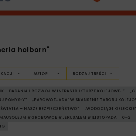
eria holborn"
IKACJI
AUTOR
RODZAJ TREŚCI
RIK – BADANIA I ROZWÓJ W INFRASTRUKTURZE KOLEJOWEJ”
„C
UJ POMYSŁY”
„PAROWOZJADA” W SKANSENIE TABORU KOLE
ŚWIATŁA – NASZE BEZPIECZEŃSTWO”
„WODOCIĄGI KIELECKIE” 
MAUSOLEUM #GROBOWCE #JERUSALEM #1LISTOPADA
0–2
PIG