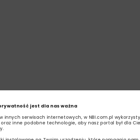
prywatność jest dla nas ważna
 w innych serwisach internetowych, w NBI.com.pl wykorzysty
 oraz inne podobne technologie, aby nasz portal był dla Cie
y.
liki instalowane na Twoim urządzeniu, które pomagają nam