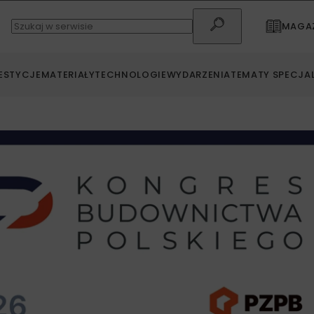
MAGAZ
ESTYCJE
MATERIAŁY
TECHNOLOGIE
WYDARZENIA
TEMATY SPECJA