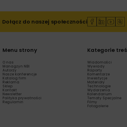
Dołącz do naszej społeczności
Menu strony
Kategorie treś
O nas
Wiadomości
Managzyn NBI
Wywiady
Autorzy
Raporty
Nasze konferencje
Komentarze
Katalog firm
Inwestycje
Reklama
Materiały
Sklep
Technologie
Kontakt
Wydarzenia
Newsletter
Kalendarium
Polityka prywatności
Tematy Specjalne
Regulamin
Filmy
Fotogalerie