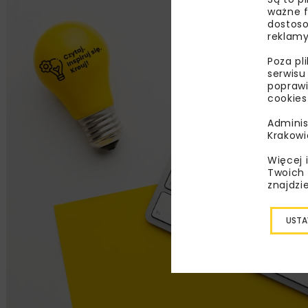
ważne f
dostoso
reklamy
Poza pl
serwisu
poprawi
cookies
Adminis
Krakowi
Więcej 
Twoich 
znajdzi
USTA