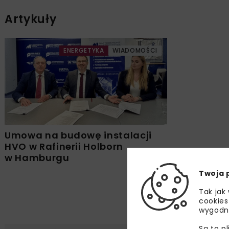
Artykuły
ENERGETYKA
WIADOMOŚCI
Umowa na budowę instalacji
HVO w Rafinerii Holborn
w Hamburgu
Twoja 
Tak jak
cookies
wygodn
Są to p