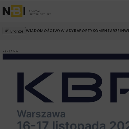
WIADOMOŚCI
WYWIADY
RAPORTY
KOMENTARZE
INW
Branże
REKLAMA