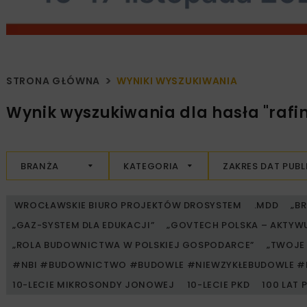
STRONA GŁÓWNA
WYNIKI WYSZUKIWANIA
Wynik wyszukiwania dla hasła "rafin
BRANŻA
KATEGORIA
ZAKRES DAT PUBL
WROCŁAWSKIE BIURO PROJEKTÓW DROSYSTEM
.MDD
„B
„GAZ-SYSTEM DLA EDUKACJI”
„GOVTECH POLSKA – AKTYW
„ROLA BUDOWNICTWA W POLSKIEJ GOSPODARCE”
„TWOJE 
#NBI #BUDOWNICTWO #BUDOWLE #NIEWZYKŁEBUDOWLE #
10-LECIE MIKROSONDY JONOWEJ
10-LECIE PKD
100 LAT 