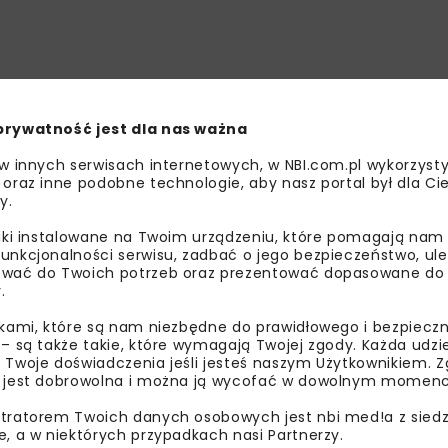
prywatność jest dla nas ważna
 w innych serwisach internetowych, w NBI.com.pl wykorzysty
 oraz inne podobne technologie, aby nasz portal był dla Cie
y.
liki instalowane na Twoim urządzeniu, które pomagają nam
unkcjonalności serwisu, zadbać o jego bezpieczeństwo, ul
wać do Twoich potrzeb oraz prezentować dopasowane do Ci
.
ikami, które są nam niezbędne do prawidłowego i bezpieczn
 – są także takie, które wymagają Twojej zgody. Każda udz
 Twoje doświadczenia jeśli jesteś naszym Użytkownikiem. Zg
 jest dobrowolna i można ją wycofać w dowolnym momenc
tratorem Twoich danych osobowych jest nbi med!a z siedz
e, a w niektórych przypadkach nasi Partnerzy.