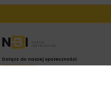
Dołącz do naszej społeczności
Zapisz się na branżowy newsletter!
ZAPISZ
MNIE