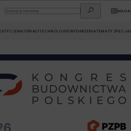
MAGAZ
ESTYCJE
MATERIAŁY
TECHNOLOGIE
WYDARZENIA
TEMATY SPECJA