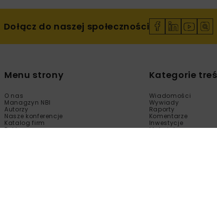
Dołącz do naszej społeczności
Menu strony
Kategorie treś
O nas
Wiadomości
Managzyn NBI
Wywiady
Autorzy
Raporty
Nasze konferencje
Komentarze
Katalog firm
Inwestycje
Reklama
Materiały
Sklep
Technologie
Kontakt
Wydarzenia
Newsletter
Kalendarium
Polityka prywatności
Tematy Specjalne
Regulamin
Filmy
Fotogalerie