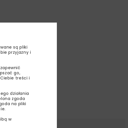
wane są pliki
bie przyjazny i
 zapewnić
epszać go,
ebie treści i
ego działania
ielona zgoda
oda na pliki
ie.
ibą w