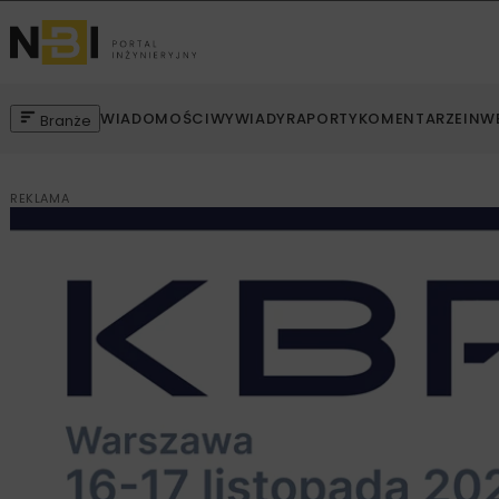
WIADOMOŚCI
WYWIADY
RAPORTY
KOMENTARZE
INW
Branże
REKLAMA