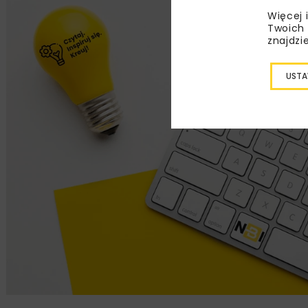
Więcej 
Twoich 
znajdzi
USTA