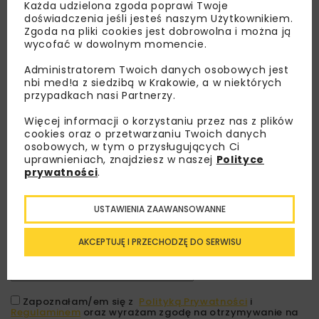
Każda udzielona zgoda poprawi Twoje
doświadczenia jeśli jesteś naszym Użytkownikiem.
Zgoda na pliki cookies jest dobrowolna i można ją
wycofać w dowolnym momencie.
Administratorem Twoich danych osobowych jest
nbi med!a z siedzibą w Krakowie, a w niektórych
przypadkach nasi Partnerzy.
Więcej informacji o korzystaniu przez nas z plików
cookies oraz o przetwarzaniu Twoich danych
osobowych, w tym o przysługujących Ci
Lubisz wiedzieć więcej?
uprawnieniach, znajdziesz w naszej
Polityce
prywatności
.
Zapisz się do newslettera aby otrzymywać od
nas najlepsze informacje branżowe,
USTAWIENIA ZAAWANSOWANNE
zaproszenia na wydarzenia, atrakcyjne oferty i
dedykowane akcje specjalne.
AKCEPTUJĘ I PRZECHODZĘ DO SERWISU
Zapoznałam/em się z
Polityką Prywatności
i
Regulaminem
oraz wyrażam zgodę na otrzymywanie na