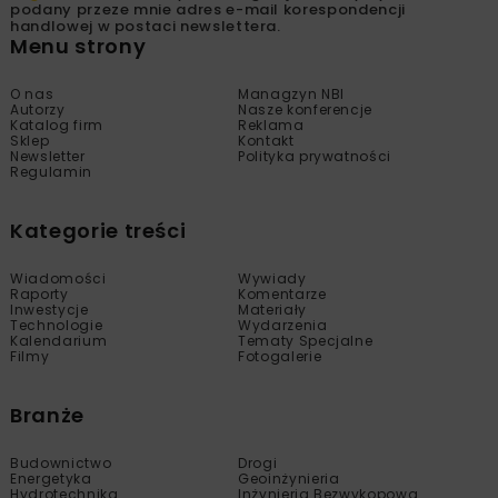
podany przeze mnie adres e-mail korespondencji
handlowej w postaci newslettera.
Menu strony
O nas
Managzyn NBI
Autorzy
Nasze konferencje
Katalog firm
Reklama
Sklep
Kontakt
Newsletter
Polityka prywatności
Regulamin
Kategorie treści
Wiadomości
Wywiady
Raporty
Komentarze
Inwestycje
Materiały
Technologie
Wydarzenia
Kalendarium
Tematy Specjalne
Filmy
Fotogalerie
Branże
Budownictwo
Drogi
Energetyka
Geoinżynieria
Hydrotechnika
Inżynieria Bezwykopowa