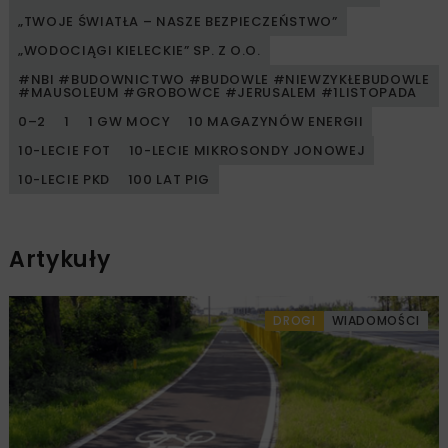
„TWOJE ŚWIATŁA – NASZE BEZPIECZEŃSTWO”
„WODOCIĄGI KIELECKIE” SP. Z O.O.
#NBI #BUDOWNICTWO #BUDOWLE #NIEWZYKŁEBUDOWLE
#MAUSOLEUM #GROBOWCE #JERUSALEM #1LISTOPADA
0–2
1
1 GW MOCY
10 MAGAZYNÓW ENERGII
10-LECIE FOT
10-LECIE MIKROSONDY JONOWEJ
10-LECIE PKD
100 LAT PIG
Artykuły
DROGI
WIADOMOŚCI