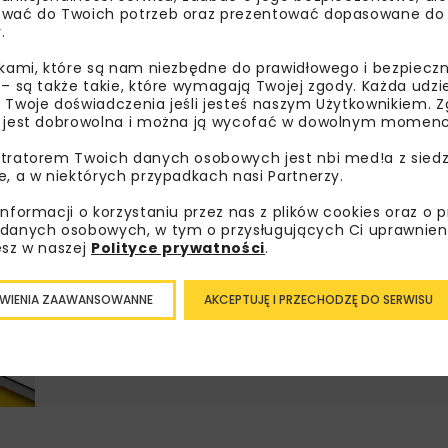
wać do Twoich potrzeb oraz prezentować dopasowane do Ci
Lubisz wiedzieć więcej?
.
ikami, które są nam niezbędne do prawidłowego i bezpieczn
Zapisz się do newslettera aby otrzymywa
 – są także takie, które wymagają Twojej zgody. Każda udz
branżowe, zaproszenia na wydarzenia, at
 Twoje doświadczenia jeśli jesteś naszym Użytkownikiem. Zg
 jest dobrowolna i można ją wycofać w dowolnym momenc
akcje specjalne.
tratorem Twoich danych osobowych jest nbi med!a z siedz
e, a w niektórych przypadkach nasi Partnerzy.
informacji o korzystaniu przez nas z plików cookies oraz o 
Zapoznałam/em się z
Polityką Prywatności
i
Re
danych osobowych, w tym o przysługujących Ci uprawnien
otrzymywanie na podany przeze mnie adres e-mai
esz w naszej
Polityce prywatności
.
newslettera.
WIENIA ZAAWANSOWANNE
AKCEPTUJĘ I PRZECHODZĘ DO SERWISU