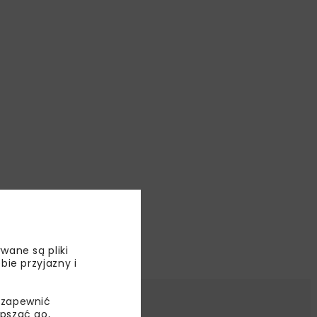
wane są pliki
bie przyjazny i
 zapewnić
epszać go,