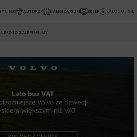
ZALOGUJ SIĘ
YN NBI
AUTORZY
KALENDARIUM
SKLEP
LNE
FOTOGALERIE
FILMY