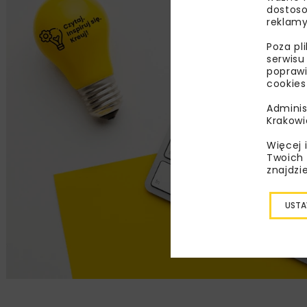
dostoso
reklamy
Poza pl
serwisu
poprawi
cookies
Adminis
Krakowi
Więcej 
Twoich 
znajdzi
USTA