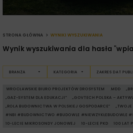
STRONA GŁÓWNA
WYNIKI WYSZUKIWANIA
Wynik wyszukiwania dla hasła "wpi
BRANŻA
KATEGORIA
ZAKRES DAT PUBL
WROCŁAWSKIE BIURO PROJEKTÓW DROSYSTEM
.MDD
„B
„GAZ-SYSTEM DLA EDUKACJI”
„GOVTECH POLSKA – AKTYW
„ROLA BUDOWNICTWA W POLSKIEJ GOSPODARCE”
„TWOJE 
#NBI #BUDOWNICTWO #BUDOWLE #NIEWZYKŁEBUDOWLE #
10-LECIE MIKROSONDY JONOWEJ
10-LECIE PKD
100 LAT 