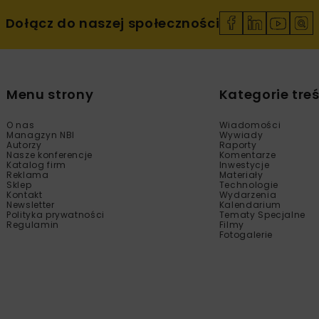
Dołącz do naszej społeczności
Menu strony
Kategorie treś
O nas
Wiadomości
Managzyn NBI
Wywiady
Autorzy
Raporty
Nasze konferencje
Komentarze
Katalog firm
Inwestycje
Reklama
Materiały
Sklep
Technologie
Kontakt
Wydarzenia
Newsletter
Kalendarium
Polityka prywatności
Tematy Specjalne
Regulamin
Filmy
Fotogalerie