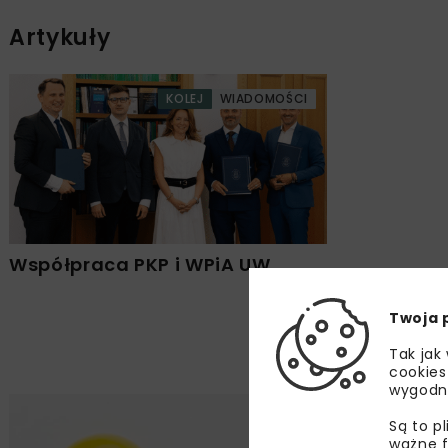
Artykuły
KOLEJ
WIADOMOŚCI
Współpraca PKP i WPiA UW
Twoja 
Tak jak
cookies
wygodn
Są to p
ważne f