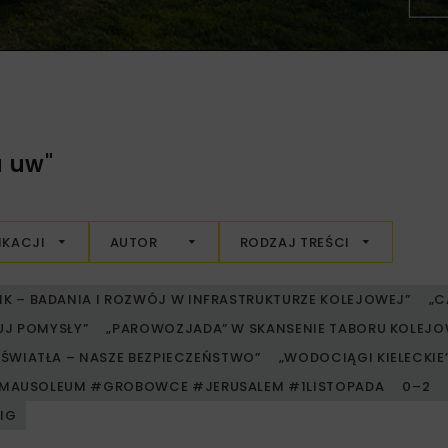
a uw"
IKACJI
AUTOR
RODZAJ TREŚCI
RIK – BADANIA I ROZWÓJ W INFRASTRUKTURZE KOLEJOWEJ”
„C
UJ POMYSŁY”
„PAROWOZJADA” W SKANSENIE TABORU KOLE
ŚWIATŁA – NASZE BEZPIECZEŃSTWO”
„WODOCIĄGI KIELECKIE” 
MAUSOLEUM #GROBOWCE #JERUSALEM #1LISTOPADA
0–2
PIG