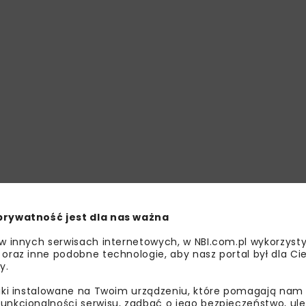
prywatność jest dla nas ważna
 w innych serwisach internetowych, w NBI.com.pl wykorzysty
 oraz inne podobne technologie, aby nasz portal był dla Cie
y.
liki instalowane na Twoim urządzeniu, które pomagają nam
unkcjonalności serwisu, zadbać o jego bezpieczeństwo, ul