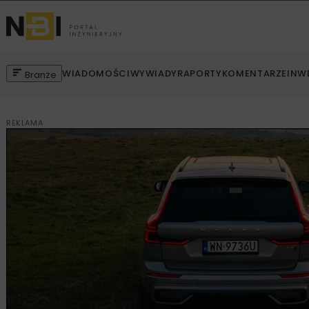
WIADOMOŚCI
WYWIADY
RAPORTY
KOMENTARZE
INW
Branże
REKLAMA