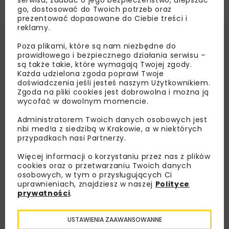
serwisu, zadbać o jego bezpieczeństwo, ulepszać
go, dostosować do Twoich potrzeb oraz
prezentować dopasowane do Ciebie treści i
reklamy.
Poza plikami, które są nam niezbędne do
prawidłowego i bezpiecznego działania serwisu –
są także takie, które wymagają Twojej zgody.
Każda udzielona zgoda poprawi Twoje
doświadczenia jeśli jesteś naszym Użytkownikiem.
Zgoda na pliki cookies jest dobrowolna i można ją
wycofać w dowolnym momencie.
Administratorem Twoich danych osobowych jest
nbi med!a z siedzibą w Krakowie, a w niektórych
przypadkach nasi Partnerzy.
Więcej informacji o korzystaniu przez nas z plików
cookies oraz o przetwarzaniu Twoich danych
osobowych, w tym o przysługujących Ci
uprawnieniach, znajdziesz w naszej
Polityce
prywatności
.
USTAWIENIA ZAAWANSOWANNE