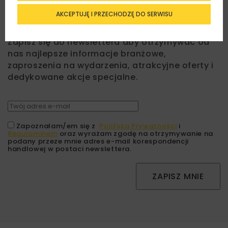
AKCEPTUJĘ I PRZECHODZĘ DO SERWISU
Lubisz wiedzieć więcej?
Zapisz się do newslettera aby otrzymywać od
nas najlepsze informacje branżowe,
zaproszenia na wydarzenia, atrakcyjne oferty i
dedykowane akcje specjalne.
Zapoznałam/em się z
Polityką Prywatności
i
Regulaminem
oraz wyrażam zgodę na otrzymywanie na
podany przeze mnie adres e-mail korespondencji
handlowej w postaci newslettera.
ZAPISZ MNIE