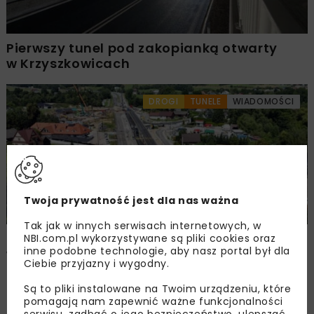
Pierwszy tunel pod zakopianką otwarty
w Krzyszkowicach
DROGI
TUNELE
WIADOMOŚCI
Twoja prywatność jest dla nas ważna
Tak jak w innych serwisach internetowych, w
Powstaną nowe drogi lokalne
NBI.com.pl wykorzystywane są pliki cookies oraz
inne podobne technologie, aby nasz portal był dla
w Krzyszkowicach
Ciebie przyjazny i wygodny.
Są to pliki instalowane na Twoim urządzeniu, które
pomagają nam zapewnić ważne funkcjonalności