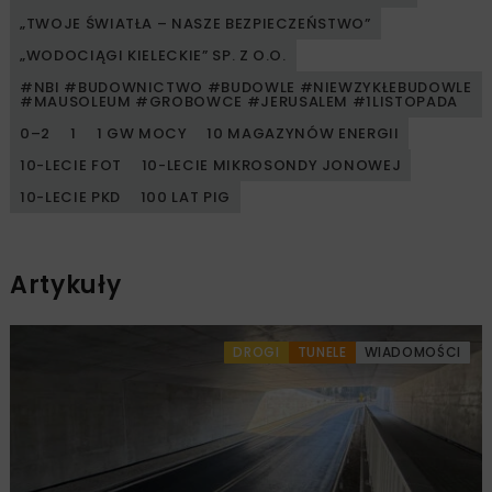
„TWOJE ŚWIATŁA – NASZE BEZPIECZEŃSTWO”
„WODOCIĄGI KIELECKIE” SP. Z O.O.
#NBI #BUDOWNICTWO #BUDOWLE #NIEWZYKŁEBUDOWLE
#MAUSOLEUM #GROBOWCE #JERUSALEM #1LISTOPADA
0–2
1
1 GW MOCY
10 MAGAZYNÓW ENERGII
10-LECIE FOT
10-LECIE MIKROSONDY JONOWEJ
10-LECIE PKD
100 LAT PIG
Artykuły
DROGI
TUNELE
WIADOMOŚCI