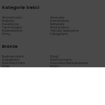
Kategorie treści
Wiadomości
Wywiady
Raporty
Komentarze
Inwestycje
Materiały
Technologie
Wydarzenia
Kalendarium
Tematy Specjalne
Filmy
Fotogalerie
Branże
Budownictwo
Drogi
Energetyka
Geoinżynieria
Hydrotechnika
Inżynieria Bezwykopowa
Kolej
Mosty
Tunele
Wod-Kan
Motoryzacja
Copyright © nbi med!a 2005 - 2024 Wszelkie prawa
zastrzeżone.
Kopiowanie, modyfikacja, wprowadzanie do obrotu, publikacja,
dystrybucja bez zgody właściciela tej strony są zabronione.