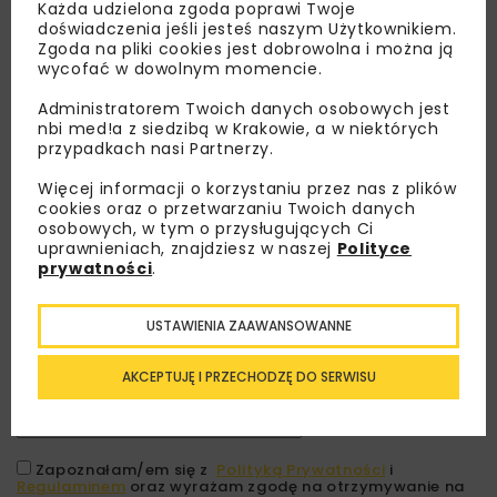
Każda udzielona zgoda poprawi Twoje
doświadczenia jeśli jesteś naszym Użytkownikiem.
Zgoda na pliki cookies jest dobrowolna i można ją
wycofać w dowolnym momencie.
Administratorem Twoich danych osobowych jest
nbi med!a z siedzibą w Krakowie, a w niektórych
przypadkach nasi Partnerzy.
Więcej informacji o korzystaniu przez nas z plików
cookies oraz o przetwarzaniu Twoich danych
osobowych, w tym o przysługujących Ci
Lubisz wiedzieć więcej?
uprawnieniach, znajdziesz w naszej
Polityce
prywatności
.
Zapisz się do newslettera aby otrzymywać od
nas najlepsze informacje branżowe,
USTAWIENIA ZAAWANSOWANNE
zaproszenia na wydarzenia, atrakcyjne oferty i
dedykowane akcje specjalne.
AKCEPTUJĘ I PRZECHODZĘ DO SERWISU
Zapoznałam/em się z
Polityką Prywatności
i
Regulaminem
oraz wyrażam zgodę na otrzymywanie na