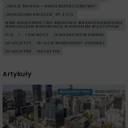
„TWOJE ŚWIATŁA – NASZE BEZPIECZEŃSTWO”
„WODOCIĄGI KIELECKIE” SP. Z O.O.
#NBI #BUDOWNICTWO #BUDOWLE #NIEWZYKŁEBUDOWLE
#MAUSOLEUM #GROBOWCE #JERUSALEM #1LISTOPADA
0–2
1
1 GW MOCY
10 MAGAZYNÓW ENERGII
10-LECIE FOT
10-LECIE MIKROSONDY JONOWEJ
10-LECIE PKD
100 LAT PIG
Artykuły
BUDOWNICTWO
WIADOMOŚCI