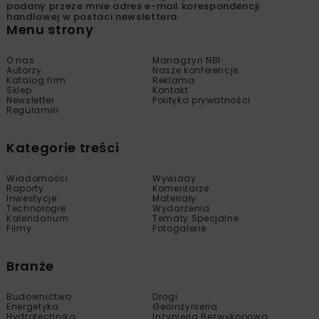
podany przeze mnie adres e-mail korespondencji
handlowej w postaci newslettera.
Menu strony
O nas
Managzyn NBI
Autorzy
Nasze konferencje
Katalog firm
Reklama
Sklep
Kontakt
Newsletter
Polityka prywatności
Regulamin
Kategorie treści
Wiadomości
Wywiady
Raporty
Komentarze
Inwestycje
Materiały
Technologie
Wydarzenia
Kalendarium
Tematy Specjalne
Filmy
Fotogalerie
Branże
Budownictwo
Drogi
Energetyka
Geoinżynieria
Hydrotechnika
Inżynieria Bezwykopowa